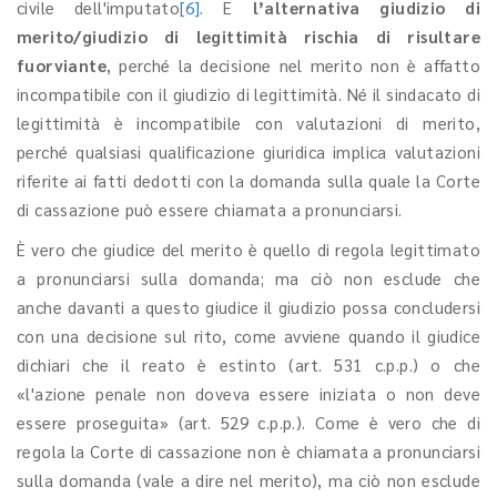
civile dell'imputato
[6]
. E
l’alternativa giudizio di
merito/giudizio di legittimità rischia di risultare
fuorviante
, perché la decisione nel merito non è affatto
incompatibile con il giudizio di legittimità. Né il sindacato di
legittimità è incompatibile con valutazioni di merito,
perché qualsiasi qualificazione giuridica implica valutazioni
riferite ai fatti dedotti con la domanda sulla quale la Corte
di cassazione può essere chiamata a pronunciarsi.
È vero che giudice del merito è quello di regola legittimato
a pronunciarsi sulla domanda; ma ciò non esclude che
anche davanti a questo giudice il giudizio possa concludersi
con una decisione sul rito, come avviene quando il giudice
dichiari che il reato è estinto (art. 531 c.p.p.) o che
«l'azione penale non doveva essere iniziata o non deve
essere proseguita» (art. 529 c.p.p.). Come è vero che di
regola la Corte di cassazione non è chiamata a pronunciarsi
sulla domanda (vale a dire nel merito), ma ciò non esclude