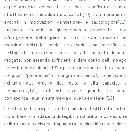
esplicitamente enunciati e i dati significativi vanno
effettivamente individuati e accertati
[10]
, non meramente
evocati in motivazioni «sintetiche» e tautologiche
[11]
.
Tuttavia, secondo la giurisprudenza prevalente, solo
«l'irrogazione della pena in una misura prossima al
massimo edittale rende necessaria una specifica e
dettagliata motivazione in ordine alla quantità di pena
irrogata, non essendo sufficienti a dare conto dell'impiego
dei criteri di cui all'art. 133 c.p. le espressioni del tipo: "pena
congrua", "pena equa" o "congruo aumento", come pure il
richiamo alla gravità del reato o alla capacità a
delinquere»
[12]
, sufficienti invece quando la pena
corrisponda «alla misura media di quella edittale»
[13]
.
Peraltro, nella prospettiva del giudizio di legittimità, tutto
ciò attiene al
sindacato di legittimità sulla motivazione
esibita nella decisione impugnata, a giustificazione della