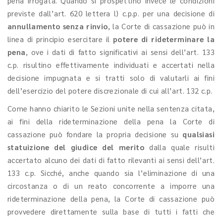
pena irrogata. Quando si prospettino invece le condizioni
previste dall’art. 620 lettera l) c.p.p. per una decisione di
annullamento senza rinvio
, la Corte di cassazione può in
linea di principio esercitare il
potere di rideterminare la
pena
, ove i dati di fatto significativi ai sensi dell’art. 133
c.p. risultino effettivamente individuati e accertati nella
decisione impugnata e si tratti solo di valutarli ai fini
dell’esercizio del potere discrezionale di cui all’art. 132 c.p.
Come hanno chiarito le Sezioni unite nella sentenza citata,
ai fini della rideterminazione della pena la Corte di
cassazione può fondare la propria decisione su
qualsiasi
statuizione del giudice del merito
dalla quale risulti
accertato alcuno dei dati di fatto rilevanti ai sensi dell’art.
133 c.p. Sicché, anche quando sia l’eliminazione di una
circostanza o di un reato concorrente a imporre una
rideterminazione della pena, la Corte di cassazione può
provvedere direttamente sulla base di tutti i fatti che