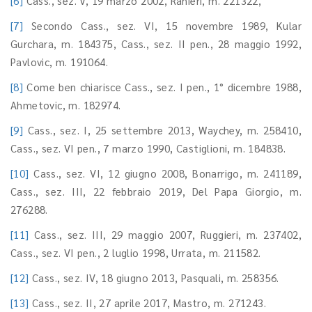
[6]
Cass., sez. V, 19 marzo 2002, Ranieri, m. 221322,
[7]
Secondo Cass., sez. VI, 15 novembre 1989, Kular
Gurchara, m. 184375, Cass., sez. II pen., 28 maggio 1992,
Pavlovic, m. 191064.
[8]
Come ben chiarisce Cass., sez. I pen., 1° dicembre 1988,
Ahmetovic, m. 182974.
[9]
Cass., sez. I, 25 settembre 2013, Waychey, m. 258410,
Cass., sez. VI pen., 7 marzo 1990, Castiglioni, m. 184838.
[10]
Cass., sez. VI, 12 giugno 2008, Bonarrigo, m. 241189,
Cass., sez. III, 22 febbraio 2019, Del Papa Giorgio, m.
276288.
[11]
Cass., sez. III, 29 maggio 2007, Ruggieri, m. 237402,
Cass., sez. VI pen., 2 luglio 1998, Urrata, m. 211582.
[12]
Cass., sez. IV, 18 giugno 2013, Pasquali, m. 258356.
[13]
Cass., sez. II, 27 aprile 2017, Mastro, m. 271243.