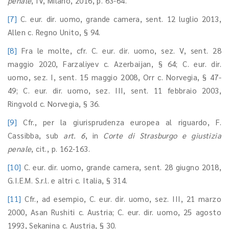
penale
, IV, Milano, 2016, p. 63-64.
[7]
C. eur. dir. uomo, grande camera, sent. 12 luglio 2013,
Allen c. Regno Unito, § 94.
[8]
Fra le molte, cfr. C. eur. dir. uomo, sez. V, sent. 28
maggio 2020, Farzaliyev c. Azerbaijan, § 64; C. eur. dir.
uomo, sez. I, sent. 15 maggio 2008, Orr c. Norvegia, § 47-
49; C. eur. dir. uomo, sez. III, sent. 11 febbraio 2003,
Ringvold c. Norvegia, § 36.
[9]
Cfr., per la giurisprudenza europea al riguardo, F.
Cassibba, sub
art. 6
, in
Corte di Strasburgo e giustizia
penale
, cit., p. 162-163.
[10]
C. eur. dir. uomo, grande camera, sent. 28 giugno 2018,
G.I.E.M. S.r.l. e altri c. Italia, § 314.
[11]
Cfr., ad esempio, C. eur. dir. uomo, sez. III, 21 marzo
2000, Asan Rushiti c. Austria; C. eur. dir. uomo, 25 agosto
1993, Sekanina c. Austria, § 30.