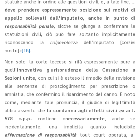
statuire anche in ordine alle questioni civili, e, a tale fine, …
deve prendere espressamente posizione sui motivi di
appello sollevati dall’imputato, anche in punto di
responsabilità penale
, sicché se giunge a confermare le
statuizioni civili, ciò può fare soltanto implicitamente
riconoscendo la
colpevolezza
dell’imputato [corsivi
nostri]»
[18]
.
Non solo: la corte leccese si rifà espressamente pure a
quell’
innovativa
giurisprudenza della Cassazione a
Sezioni unite
, con cui si è esteso il rimedio della revisione
alle sentenze di proscioglimento per prescrizione o
amnistia, che confermino il risarcimento del danno. È noto
come, mediante tale pronuncia, il giudice di legittimità
abbia asserito che
la condanna agli effetti civili
ex
art.
578 c.p.p.
contiene «
necessariamente
, anche se
incidentalmente, una implicita quanto ineludibile
affermazione di responsabilità
tout court operata, a