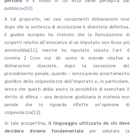
persona
e il modo in cui essa viene percepita dal
pubblico»
[10]
.
A tal proposito, nei casi concernenti dichiarazioni rese
dopo che la sentenza di assoluzione è diventata definitiva,
il giudice europeo ha ritenuto che la formulazione di
sospetti relativi all’innocenza di un imputato non fosse più
ammissibile
[11]
, mentre ha reputato violato l’art. 6
comma 2 Conv. eur. dir. uomo in vicende relative a
dichiarazioni rilasciate, dopo la cessazione del
procedimento penale, quando – senza previo accertamento
giuridico della colpevolezza dell’imputato e, in particolare,
senza che questi abbia avuto la possibilità di esercitare il
diritto di difesa – una decisione giudiziaria in materia non
penale che lo riguarda riflette un’opinione di
colpevolezza
[12]
.
In tale prospettiva,
il linguaggio utilizzato da chi deve
decidere diviene fondamentale
per valutare la