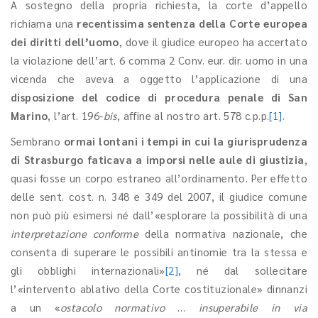
A sostegno della propria richiesta, la corte d’appello
richiama una
recentissima sentenza della Corte europea
dei diritti dell’uomo
, dove il giudice europeo ha accertato
la violazione dell’art. 6 comma 2 Conv. eur. dir. uomo in una
vicenda che aveva a oggetto l’applicazione di una
disposizione del codice di procedura penale di San
Marino
, l’art. 196-
bis
, affine al nostro art. 578 c.p.p.
[1]
.
Sembrano
ormai lontani i tempi in cui la giurisprudenza
di Strasburgo faticava a imporsi nelle aule di giustizia
,
quasi fosse un corpo estraneo all’ordinamento. Per effetto
delle sent. cost. n. 348 e 349 del 2007, il giudice comune
non può più esimersi né dall’«esplorare la possibilità di una
interpretazione conforme
della normativa nazionale, che
consenta di superare le possibili antinomie tra la stessa e
gli obblighi internazionali»
[2]
, né dal sollecitare
l’«intervento ablativo della Corte costituzionale» dinnanzi
a un «
ostacolo normativo
…
insuperabile in via