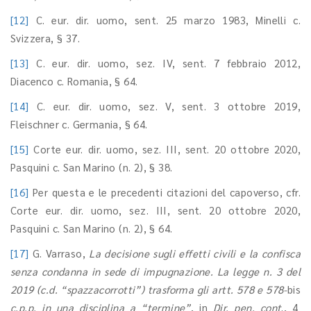
[12]
C. eur. dir. uomo, sent. 25 marzo 1983, Minelli c.
Svizzera, § 37.
[13]
C. eur. dir. uomo, sez. IV, sent. 7 febbraio 2012,
Diacenco c. Romania, § 64.
[14]
C. eur. dir. uomo, sez. V, sent. 3 ottobre 2019,
Fleischner c. Germania, § 64.
[15]
Corte eur. dir. uomo, sez. III, sent. 20 ottobre 2020,
Pasquini c. San Marino (n. 2), § 38.
[16]
Per questa e le precedenti citazioni del capoverso, cfr.
Corte eur. dir. uomo, sez. III, sent. 20 ottobre 2020,
Pasquini c. San Marino (n. 2), § 64.
[17]
G. Varraso,
La decisione sugli effetti
civili e la confisca
senza condanna in sede di impugnazione. La legge n. 3 del
2019 (c.d. “spazzacorrotti”) trasforma gli artt. 578 e 578-
bis
c.p.p. in una disciplina a “termine”
, in
Dir. pen. cont
., 4