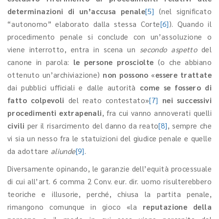
determinazioni di un’accusa penale
[5]
(nel significato
“autonomo” elaborato dalla stessa Corte
[6]
). Quando il
procedimento penale si conclude con un’assoluzione o
viene interrotto, entra in scena un
secondo aspetto
del
canone in parola:
le persone prosciolte
(o che abbiano
ottenuto un’archiviazione)
non possono
«
essere trattate
dai pubblici ufficiali e dalle autorità
come se fossero di
fatto colpevoli
del reato contestato»
[7]
nei successivi
procedimenti extrapenali
, fra cui vanno annoverati quelli
civili
per il risarcimento del danno da reato
[8]
, sempre che
vi sia un nesso fra le statuizioni del giudice penale e quelle
da adottare
aliunde
[9]
.
Diversamente opinando, le garanzie dell’equità processuale
di cui all’art. 6 comma 2 Conv. eur. dir. uomo risulterebbero
teoriche e illusorie, perché, chiusa la partita penale,
rimangono comunque in gioco «la
reputazione della