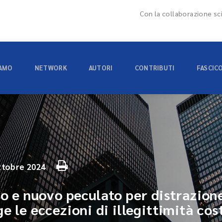
Con la collaborazione sci
IAMO
NETWORK
AUTORI
CONTRIBUTI
FASCIC
ttobre 2024
io e nuovo peculato per distrazione
e le eccezioni di illegittimità cos