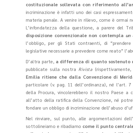
costituzionale sollevata con riferimento all’a
incriminazione è infatti uno dei casi espressamen
materia penale. A venire in rilievo, come è ormai n
L’infondatezza della questione, a parere del Tr
disposizione convenzionale non contempla
un 
l’obbligo, per gli Stati contraenti, di “prender
legislative necessarie a prevedere come reato” l’abu
D’altra parte,
a differenza di quanto sostenuto 
pubblicate sulla nostra
Rivista
(rispettivamente
Emilia ritiene che dalla Convenzione di Merid
particolare (v. pag. 11 dell’ordinanza), né l’art. 
della Procura, vincolerebbero il nostro Paese a co
all’atto della ratifica della Convenzione, né potre
fondare un obbligo di incriminazione dell’abuso d’u
Nel rinviare, sul punto, alle argomentazioni dell
sottolineiamo e ribadiamo
come il punto centrale