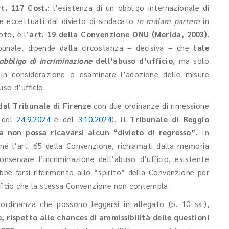
rt. 117 Cost.
: l’esistenza di un obbligo internazionale di
te eccettuati dal divieto di sindacato
in malam partem
in
oto, è l’
art. 19 della Convenzione ONU (Merida, 2003)
.
ibunale, dipende dalla circostanza – decisiva – che
tale
obbligo di incriminazione
dell’abuso d’ufficio
, ma solo
e in considerazione o esaminare l’adozione delle misure
so d’ufficio.
dal Tribunale di Firenze
con due ordinanze di rimessione
, del
24.9.2024
e del
3.10.2024
),
il Tribunale di Reggio
a non possa ricavarsi alcun “divieto di regresso”.
In
7 né l’art. 65 della Convenzione, richiamati dalla memoria
nservare l’incriminazione dell’abuso d’ufficio, esistente
bbe farsi riferimento allo “spirito” della Convenzione per
fficio che la stessa Convenzione non contempla.
’ordinanza che possono leggersi in allegato (p. 10 ss.),
, rispetto alle chances di ammissibilità delle questioni