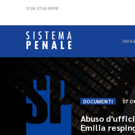
ISSN 2704-8098
CHI S
DOCUMENTI
07 O
Abuso d'uffic
Emilia resping