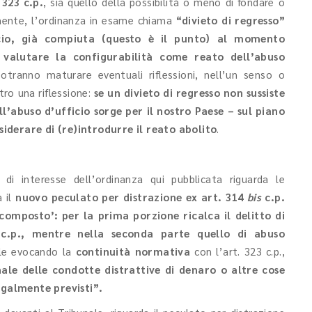
 323 c.p.
, sia quello della possibilità o meno di fondare o
emente, l’ordinanza in esame chiama
“divieto di regresso”
ficio, già compiuta (questo è il punto) al momento
i valutare la configurabilità come reato dell’abuso
otranno maturare eventuali riflessioni, nell’un senso o
tro una riflessione:
se un divieto di regresso non sussiste
l’abuso d’ufficio sorge per il nostro Paese – sul piano
siderare di (re)introdurre il reato abolito
.
di interesse dell’ordinanza qui pubblicata riguarda le
a il
nuovo peculato per distrazione ex art. 314
bis
c.p.
composto’: per la prima porzione ricalca il delitto di
 c.p., mentre nella seconda parte quello di abuso
ale evocando la
continuità normativa
con l’art. 323 c.p.,
ale delle condotte distrattive di denaro o altre cose
legalmente previsti”.