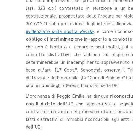
Una delle imputazioni, nel procedimento pendente d
(art. 323 c.p.) contestato in relazione a un be
costituzionale, prospettate dalla Procura per violaz
2017/1371 sulla protezione degli interessi finanzia
evidenziato sulla nostra
Rivista
, e come riconosce
obbligo di incriminazione
in rapporto a condotte di
che non è limitato a denaro e beni mobili, cui si 
condotte distrattive che abbiano ad oggetto im
determinerebbe un inadempimento sopravvenuto all’
base all’art. 117 Cost.”. Senonché, osserva il Tri
distrazione dell’immobile (la “Cura di Bibbiano”) a 
una lesione degli interessi finanziari della UE.
L’ordinanza di Reggio Emilia ha dunque
riconosciu
con il diritto dell’UE
, che pure era stato segnala
contrasto irrilevante nel procedimento di specie e
fatti distrattivi di immobili riconducibili agli artt.
dell’UE.