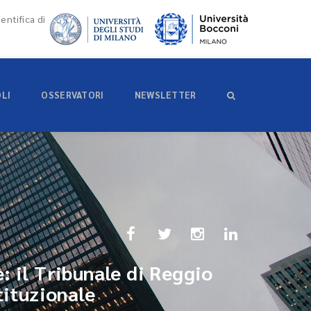
entifica di
OLI
OSSERVATORI
NEWSLETTER
: il Tribunale di Reggio
tituzionale