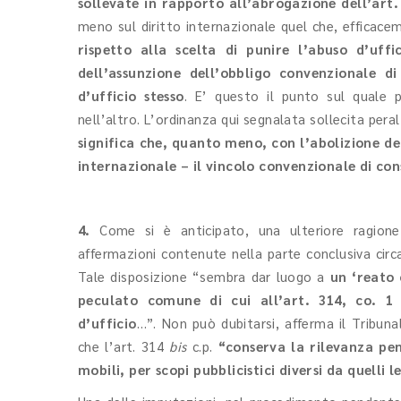
sollevate in rapporto all’abrogazione dell’art.
meno sul diritto internazionale quel che, efficac
rispetto alla scelta di punire l’abuso d’uf
dell’assunzione dell’obbligo convenzionale d
d’ufficio stesso
. E’ questo il punto sul quale p
nell’altro. L’ordinanza qui segnalata sollecita peral
significa che, quanto meno, con l’abolizione del
internazionale – il vincolo convenzionale di con
4.
Come si è anticipato, una ulteriore ragione 
affermazioni contenute nella parte conclusiva circ
Tale disposizione “sembra dar luogo a
un ‘reato 
peculato comune di cui all’art. 314, co. 1
d’ufficio
…”. Non può dubitarsi, afferma il Tribun
che l’art. 314
bis
c.p.
“conserva la rilevanza pen
mobili, per scopi pubblicistici diversi da quelli 