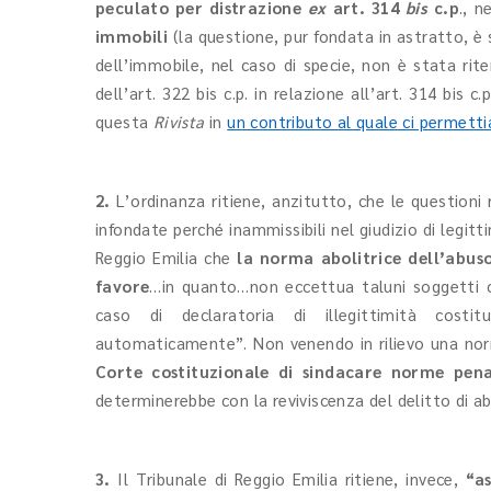
peculato per distrazione
ex
art. 314
bis
c.p
., n
immobili
(la questione, pur fondata in astratto, è 
dell’immobile, nel caso di specie, non è stata riten
dell’art. 322 bis c.p. in relazione all’art. 314 bis
questa
Rivista
in
un contributo al quale ci permetti
2.
L’ordinanza ritiene, anzitutto, che le questioni 
infondate perché inammissibili nel giudizio di legit
Reggio Emilia che
la norma abolitrice dell’abus
favore
…in quanto…non eccettua taluni soggetti o
caso di declaratoria di illegittimità costi
automaticamente”. Non venendo in rilievo una nor
Corte costituzionale di sindacare norme pen
determinerebbe con la reviviscenza del delitto di ab
3.
Il Tribunale di Reggio Emilia ritiene, invece,
“a