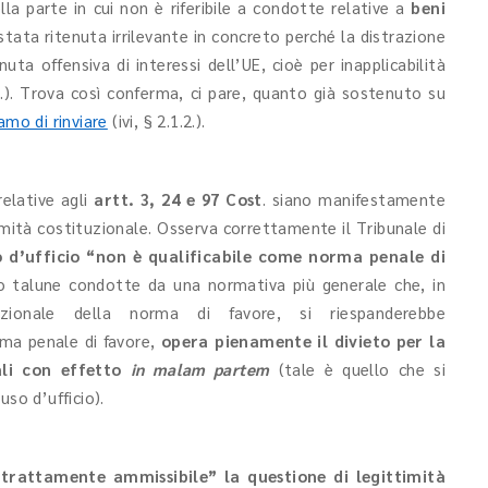
ella parte in cui non è riferibile a condotte relative a
beni
stata ritenuta irrilevante in concreto perché la distrazione
uta offensiva di interessi dell’UE, cioè per inapplicabilità
 c.p.). Trova così conferma, ci pare, quanto già sostenuto su
amo di rinviare
(ivi, § 2.1.2.).
relative agli
artt. 3, 24 e 97 Cost
. siano manifestamente
timità costituzionale. Osserva correttamente il Tribunale di
o d’ufficio “non è qualificabile come norma penale di
 talune condotte da una normativa più generale che, in
tuzionale della norma di favore, si riespanderebbe
ma penale di favore,
opera pienamente il divieto per la
ali con effetto
in malam partem
(tale è quello che si
uso d’ufficio).
strattamente ammissibile” la questione di legittimità