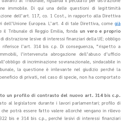
avanti al Tribunale, riguarda il peculato per distrazione
ne immobile. Di qui una delle questioni di legittimità
ione dell’art. 117, co. 1 Cost., in rapporto alla Direttiva
ri dell’Unione Europea. L’art. 4 di tale Direttiva, come
già
 il Tribunale di Reggio Emilia, fonda
un vero e proprio
 distrazione lesive di interessi finanziari della UE; obbligo
riferisce l’art. 314 bis c.p. Di conseguenza, “rispetto a
mobili, l’intervenuta abrogazione dell’abuso d’ufficio
obbligo di incriminazione sovranazionale, sindacabile in
bunale, la questione è irrilevante nel giudizio perché la
beneficio di privati, nel caso di specie, non ha comportato
to un profilo di contrasto del nuovo art. 314 bis c.p.
to al legislatore durante i lavori parlamentari; profilo di
 che potrà essere fatto valere allorché vengano in rilievo
 322 bis e 314 bis c.p., perché lesivi di interessi finanziari