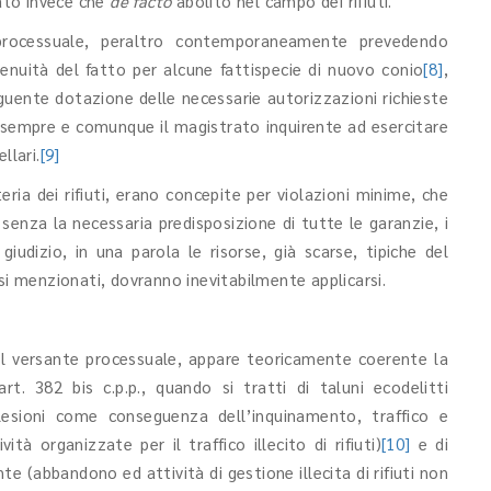
ato invece che
de facto
abolito nel campo dei rifiuti.
o processuale, peraltro contemporaneamente prevedendo
 tenuità del fatto per alcune fattispecie di nuovo conio
[8]
,
guente dotazione delle necessarie autorizzazioni richieste
, sempre e comunque il magistrato inquirente ad esercitare
llari.
[9]
eria dei rifiuti, erano concepite per violazioni minime, che
enza la necessaria predisposizione di tutte le garanzie, i
 giudizio, in una parola le risorse, già scarse, tipiche del
si menzionati, dovranno inevitabilmente applicarsi.
l versante processuale, appare teoricamente coerente la
art. 382 bis c.p.p., quando si tratti di taluni ecodelitti
esioni come conseguenza dell’inquinamento, traffico e
tà organizzate per il traffico illecito di rifiuti)
[10]
e di
nte (abbandono ed attività di gestione illecita di rifiuti non