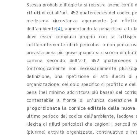
Stessa probabile illogicità si registra anche con il 
rifiuti
di cui all’art. 452 quaterdecies del codice p
medesima circostanza aggravante (ad effett
dell’ambiente
[4]
, aumentando la pena di cui alla fa
deve esser compiuto proprio con la fattispec
indifferentemente rifiuti pericolosi o non perico
prevista pena più grave quando si discorra di rifiuti 
comma secondo dell’art. 452 quaterdecies c.
(ontologicamente non necessariamente pluriso
definizione, una ripetizione di atti illeciti di
organizzazione, del dolo specifico di profitto e del
pena (nel minimo addirittura più bassa) del corr
contestabile a fronte di un’unica operazione 
proporzionata la cornice edittale della nuova
ultimo periodo del codice dell’ambiente, laddove 
illecita di rifiuti pericolosi che cagioni i pericol
(plurime) attività organizzate, continuative e imp