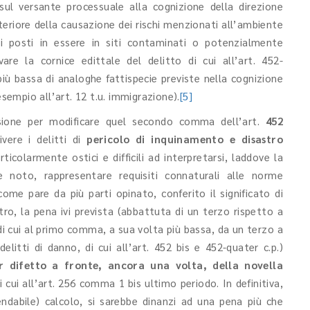
sul versante processuale alla cognizione della direzione
eriore della causazione dei rischi menzionati all’ambiente
ti posti in essere in siti contaminati o potenzialmente
are la cornice edittale del delitto di cui all’art. 452-
più bassa di analoghe fattispecie previste nella cognizione
esempio all’art. 12 t.u. immigrazione).
[5]
asione per modificare quel secondo comma dell’art.
452
vere i delitti di
pericolo di inquinamento e disastro
icolarmente ostici e difficili ad interpretarsi, laddove la
è noto, rappresentare requisiti connaturali alle norme
ome pare da più parti opinato, conferito il significato di
stro, la pena ivi prevista (abbattuta di un terzo rispetto a
di cui al primo comma, a sua volta più bassa, da un terzo a
delitti di danno, di cui all’art. 452 bis e 452-quater c.p.)
r difetto a fronte, ancora una volta, della novella
i cui all’art. 256 comma 1 bis ultimo periodo. In definitiva,
ndabile) calcolo, si sarebbe dinanzi ad una pena più che