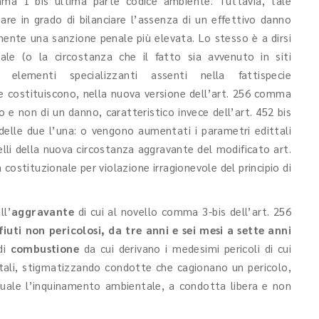
ma 1 bis ultima parte codice ambiente. Tuttavia, tale
are in grado di bilanciare l’assenza di un effettivo danno
mente una sanzione penale più elevata. Lo stesso è a dirsi
nale (o la circostanza che il fatto sia avvenuto in siti
elementi specializzanti assenti nella fattispecie
 costituiscono, nella nuova versione dell’art. 256 comma
 e non di un danno, caratteristico invece dell’art. 452 bis
 delle due l’una: o vengono aumentati i parametri edittali
lli della nuova circostanza aggravante del modificato art.
 costituzionale per violazione irragionevole del principio di
ll’
aggravante
di cui al novello comma 3-bis dell’art. 256
fiuti non pericolosi, da tre anni e sei mesi a sette anni
di
combustione
da cui derivano i medesimi pericoli di cui
ttali, stigmatizzando condotte che cagionano un pericolo,
quale l’inquinamento ambientale, a condotta libera e non