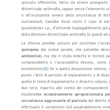
spiccata offensività, tanto da essere assegnato 
distrettuale antimafia, seppur senza l’elemento ult
o all’incolumità ovvero della circostanza di fat
contaminati. Sarebbe forse stato il caso di elev
quaterdecies c.p., d’altronde inspiegabilmente già 
della direzione distrettuale antimafia (si guardi ad 
La riforma avrebbe potuto poi costituire l’occ
quinquies
del codice penale, che parrebbe descri
ambientali
, ma che è stata redatta in termini part
comprensibilità e l’accessibilità devono, come 
incriminatrici.
[6]
Se a quella disposizione venisse, c
punire i fatti di pericolo di inquinamento o di disa
quella in tema di inquinamento o disastro colposi, 
due terzi, rispetto alle cornici dei corrispondenti 
risulterebbe
eccessivamente sproporzionata pe
circostanza aggravante di pericolo
del delitto d
effettuato il complicato (ed auspicabilmente eme