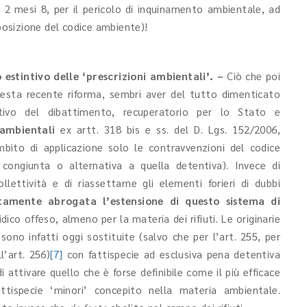
 2 mesi 8, per il pericolo di inquinamento ambientale, ad
sposizione del codice ambiente)!
 estintivo delle ‘prescrizioni ambientali’. –
Ciò che poi
questa recente riforma, sembri aver del tutto dimenticato
tivo del dibattimento, recuperatorio per lo Stato e
 ambientali
ex artt. 318 bis e ss. del D. Lgs. 152/2006,
ito di applicazione solo le contravvenzioni del codice
 congiunta o alternativa a quella detentiva). Invece di
ollettività e di riassettarne gli elementi forieri di dubbi
tamente abrogata l’estensione di questo sistema di
dico offeso, almeno per la materia dei rifiuti. Le originarie
ono infatti oggi sostituite (salvo che per l’art. 255, per
l’art. 256)
[7]
con fattispecie ad esclusiva pena detentiva
di attivare quello che è forse definibile come il più efficace
ttispecie ‘minori’ concepito nella materia ambientale.