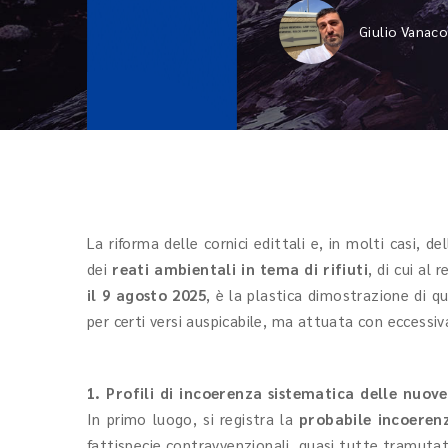
Giulio Vanac
La riforma delle cornici edittali e, in molti casi, d
dei
reati ambientali in tema di rifiuti
, di cui al
il 9 agosto 2025
, è la plastica dimostrazione di 
per certi versi auspicabile, ma attuata con eccessi
1. Profili di incoerenza sistematica delle nuove
In primo luogo, si registra la
probabile incoerenz
fattispecie contravvenzionali, quasi tutte tramutat