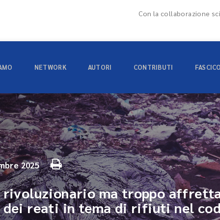
Con la collaborazione sci
IAMO
NETWORK
AUTORI
CONTRIBUTI
FASCIC
mbre 2025
 rivoluzionario ma troppo affrett
dei reati in tema di rifiuti nel co