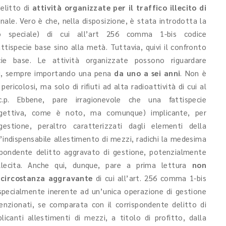
delitto di
attività organizzate per il traffico illecito di
enale. Vero è che, nella disposizione, è stata introdotta la
o speciale) di cui all’art 256 comma 1-bis codice
ttispecie base sino alla metà. Tuttavia, quivi il confronto
ie base. Le attività organizzate possono riguardare
losi, sempre importando una pena
da uno a sei anni
. Non è
pericolosi, ma solo di rifiuti ad alta radioattività di cui al
p. Ebbene, pare irragionevole che una fattispecie
ggettiva, come è noto, ma comunque) implicante, per
 gestione, peraltro caratterizzati dagli elementi della
l’indispensabile allestimento di mezzi, radichi la medesima
ispondente delitto aggravato di gestione, potenzialmente
illecita. Anche qui, dunque, pare a prima lettura
non
 circostanza aggravante
di cui all’art. 256 comma 1-bis
specialmente inerente ad un’unica operazione di gestione
i menzionati, se comparata con il corrispondente delitto di
licanti allestimenti di mezzi, a titolo di profitto, dalla