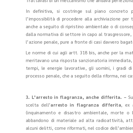
Trattavasi di un meccanismo che andava perfezion
In definitiva, si costringe sul piano concret
l’impossibilità di procedere alla archiviazione per
anche a seguito di ripristino ambientale o di conse
dalla normativa di settore in capo al trasgressore
l’azione penale, pure a fronte di casi davvero bagate
Le norme di cui agli artt. 318 bis, anche per la mat
meritavano una risposta sanzionatoria immediata, s
tempi, le energie lavorative, gli uomini, i gradi di
processo penale, che a seguito della riforma, nei ca
3. L’arresto in flagranza, anche differita. –
Su
scelta dell’
arresto in flagranza differita
, ex 
(inquinamento e disastro ambientale, morte o l
abbandono di materiale ad alta radioattività, attivi
alcuni delitti, come riformati, nel codice dell’ambie