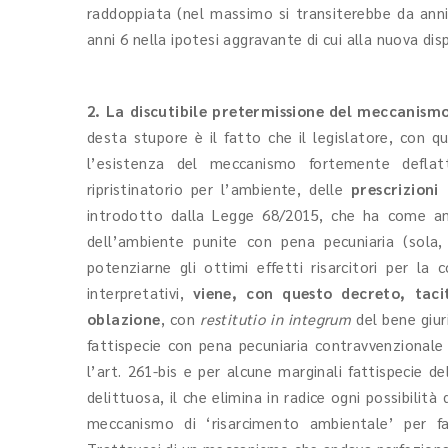
raddoppiata (nel massimo si transiterebbe da anni
anni 6 nella ipotesi aggravante di cui alla nuova di
2. La discutibile pretermissione del meccanismo
desta stupore è il fatto che il legislatore, con 
l’esistenza del meccanismo fortemente deflat
ripristinatorio per l’ambiente, delle
prescrizioni
introdotto dalla Legge 68/2015, che ha come amb
dell’ambiente punite con pena pecuniaria (sola,
potenziarne gli ottimi effetti risarcitori per la c
interpretativi,
viene, con questo decreto, taci
oblazione
, con
restitutio in integrum
del bene giuri
fattispecie con pena pecuniaria contravvenzionale s
l’art. 261-bis e per alcune marginali fattispecie del
delittuosa, il che elimina in radice ogni possibilità 
meccanismo di ‘risarcimento ambientale’ per fa