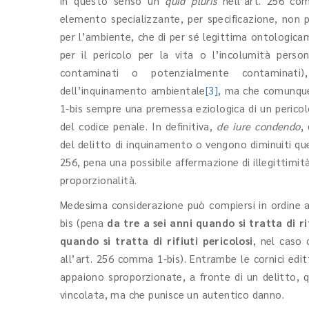
in questo senso un
quid pluris
nell’art. 256 com
elemento specializzante, per specificazione, non p
per l’ambiente, che di per sé legittima ontologica
per il pericolo per la vita o l’incolumità perso
contaminati o potenzialmente contaminati), 
dell’inquinamento ambientale
[3]
, ma che comunque
1-bis sempre una premessa eziologica di un pericolo
del codice penale. In definitiva,
de iure condendo
,
del delitto di inquinamento o vengono diminuiti que
256, pena una possibile affermazione di illegittimità
proporzionalità.
Medesima considerazione può compiersi in ordine a
bis (pena
da tre a sei anni quando si tratta di ri
quando si tratta di rifiuti pericolosi
, nel caso 
all’art. 256 comma 1-bis). Entrambe le cornici edi
appaiono sproporzionate, a fronte di un delitto, 
vincolata, ma che punisce un autentico danno.