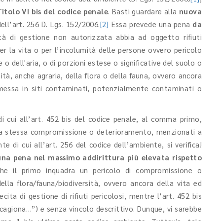
Titolo VI bis del codice penale
. Basti guardare alla
nuova
ll’art. 256 D. Lgs. 152/2006.
[2]
Essa prevede una pena
da
tà di gestione non autorizzata abbia ad oggetto rifiuti
er la vita o per l’incolumità delle persone ovvero pericolo
 dell'aria, o di porzioni estese o significative del suolo o
ità, anche agraria, della flora o della fauna, ovvero ancora
essa in siti contaminati, potenzialmente contaminati o
di cui all’art. 452 bis del codice penale, al comma primo,
a stessa compromissione o deterioramento, menzionati a
e di cui all’art. 256 del codice dell’ambiente, si verifica!
una pena nel massimo addirittura più elevata rispetto
he il primo inquadra un pericolo di compromissione o
lla flora/fauna/biodiversità, ovvero ancora della vita ed
cita di gestione di rifiuti pericolosi, mentre l’art. 452 bis
cagiona…”) e senza vincolo descrittivo. Dunque, vi sarebbe