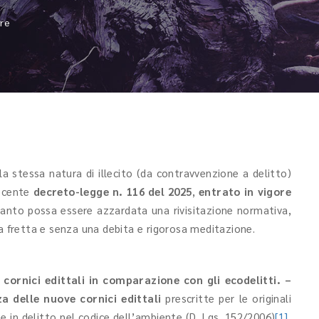
ore
ella stessa natura di illecito (da contravvenzione a delitto)
 recente
decreto-legge n. 116 del 2025
,
entrato in vigore
quanto possa essere azzardata una rivisitazione normativa,
va fretta e senza una debita e rigorosa meditazione.
 cornici edittali in comparazione con gli ecodelitti. –
a delle nuove cornici edittali
prescritte per le originali
e in delitto nel codice dell’ambiente (D. Lgs. 152/2006)
[1]
,