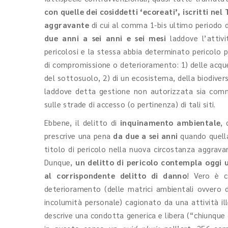
con quelle dei cosiddetti ‘ecoreati’, iscritti nel 
aggravante
di cui al comma 1-bis ultimo periodo de
due anni a sei anni e sei mesi
laddove l’attivi
pericolosi e la stessa abbia determinato pericolo p
di compromissione o deterioramento: 1) delle acque o
del sottosuolo, 2) di un ecosistema, della biodivers
laddove detta gestione non autorizzata sia comm
sulle strade di accesso (o pertinenza) di tali siti.
Ebbene, il delitto di
inquinamento ambientale
, 
prescrive una pena
da due a sei anni
quando quell
titolo di pericolo nella nuova circostanza aggravant
Dunque,
un delitto di pericolo contempla oggi 
al corrispondente delitto di danno
! Vero è c
deterioramento (delle matrici ambientali ovvero de
incolumità personale) cagionato da una attività ille
descrive una condotta generica e libera (“chiunque 