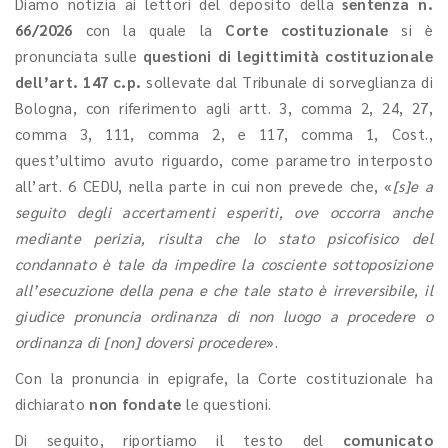
Diamo notizia ai lettori del deposito della
sentenza n.
66/2026
con la quale la
Corte costituzionale
si è
pronunciata sulle
questioni di legittimità costituzionale
dell’art. 147 c.p.
sollevate dal Tribunale di sorveglianza di
Bologna, con riferimento agli artt. 3, comma 2, 24, 27,
comma 3, 111, comma 2, e 117, comma 1, Cost.,
quest’ultimo avuto riguardo, come parametro interposto
all’art. 6 CEDU, nella parte in cui non prevede che, «
[s]e a
seguito degli accertamenti esperiti, ove occorra anche
mediante perizia, risulta che lo stato psicofisico del
condannato è tale da impedire la cosciente sottoposizione
all’esecuzione della pena e che tale stato è irreversibile, il
giudice pronuncia ordinanza di non luogo a procedere o
ordinanza di [non] doversi procedere
».
Con la pronuncia in epigrafe, la Corte costituzionale ha
dichiarato
non fondate
le questioni.
Di seguito, riportiamo il testo del
comunicato