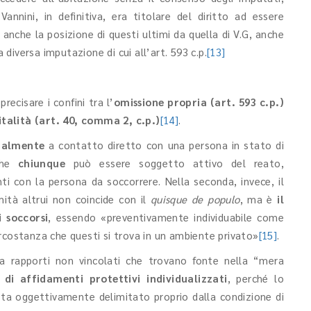
 Vannini, in definitiva, era titolare del diritto ad essere
 anche la posizione di questi ultimi da quella di V.G, anche
a diversa imputazione di cui all’art. 593 c.p.
[13]
recisare i confini tra l’
omissione propria (art. 593 c.p.)
talità
(art. 40, comma 2, c.p.)
[14]
.
nalmente
a contatto diretto con una persona in stato di
 che
chiunque
può essere soggetto attivo del reato,
ti con la persona da soccorrere. Nella seconda, invece, il
mità altrui non coincide con il
quisque de populo
, ma è
il
i soccorsi
, essendo «preventivamente individuabile come
 circostanza che questi si trova in un ambiente privato»
[15]
.
 a rapporti non vincolati che trovano fonte nella “mera
 di affidamenti protettivi individualizzati
, perché lo
esta oggettivamente delimitato proprio dalla condizione di