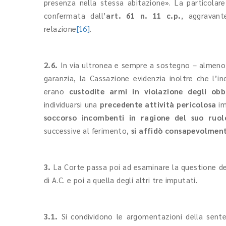
presenza nella stessa abitazione». La particolare
confermata dall’
art. 61 n. 11 c.p.
,
aggravant
relazione
[16]
.
2.6.
In via ultronea e sempre a sostegno – almeno c
garanzia, la Cassazione evidenzia inoltre che l’i
erano
custodite armi in violazione degli ob
individuarsi una
precedente attività pericolosa
im
soccorso incombenti in ragione del suo ruol
successive al ferimento,
si affidò consapevolment
3.
La Corte passa poi ad esaminare la questione de
di A.C. e poi a quella degli altri tre imputati.
3.1.
Si condividono le argomentazioni della senten