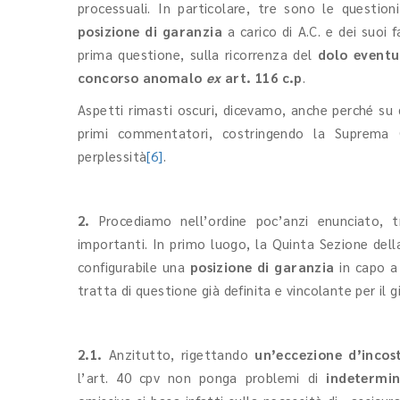
processuali. In particolare, tre sono le question
posizione di garanzia
a carico di A.C. e dei suoi f
prima questione, sulla ricorrenza del
dolo eventu
concorso anomalo
ex
art. 116 c.p
.
Aspetti rimasti oscuri, dicevamo, anche perché su d
primi commentatori, costringendo la Suprema C
perplessità
[6]
.
2.
Procediamo nell’ordine poc’anzi enunciato, tr
importanti. In primo luogo, la Quinta Sezione del
configurabile una
posizione di garanzia
in capo a 
tratta di questione già definita e vincolante per il g
2.1.
Anzitutto, rigettando
un’eccezione d’incost
l’art. 40 cpv non ponga problemi di
indetermin