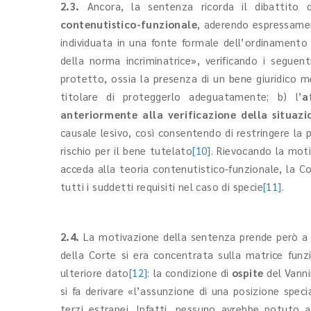
2.3.
Ancora, la sentenza ricorda il dibattito d
contenutistico-funzionale
, aderendo espressamen
individuata in una fonte formale dell’ordinamento 
della norma incriminatrice», verificando i seguen
protetto, ossia la presenza di un bene giuridico me
titolare di proteggerlo adeguatamente; b) l’
a
anteriormente alla verificazione della situazi
causale lesivo, così consentendo di restringere la
rischio per il bene tutelato
[10]
. Rievocando la mot
acceda alla teoria contenutistico-funzionale, la 
tutti i suddetti requisiti nel caso di specie
[11]
.
2.4.
La motivazione della sentenza prende però a 
della Corte si era concentrata sulla matrice funzi
ulteriore dato
[12]
: la condizione di
ospite
del Vanni
si fa derivare «l’assunzione di una posizione speci
terzi estranei. Infatti, nessuno avrebbe potuto a