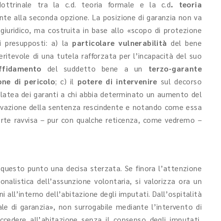
ottrinale tra la c.d. teoria formale e la c.d
. teoria
te alla seconda opzione. La posizione di garanzia non va
giuridico, ma costruita in base allo «scopo di protezione
ti presupposti: a) la
particolare vulnerabilità
del bene
ritevole di una tutela rafforzata per l’incapacità del suo
ffidamento
del suddetto bene a un
terzo-garante
one di pericolo
; c) il
potere di intervenire
sul decorso
 platea dei garanti a chi abbia determinato un aumento del
ivazione della sentenza rescindente e notando come essa
Corte ravvisa – pur con qualche reticenza, come vedremo –
questo punto una decisa sterzata. Se finora l’attenzione
onalistica dell’assunzione volontaria, si valorizza ora un
ni all’interno dell’abitazione degli imputati. Dall’ospitalità
ale di garanzia», non surrogabile mediante l’intervento di
ccedere all’abitazione senza il consenso degli imputati,