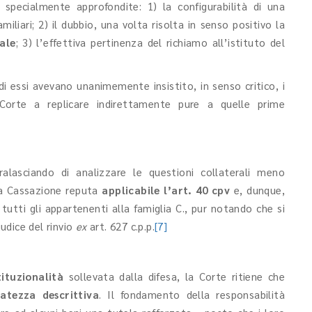
i specialmente approfondite: 1) la configurabilità di una
amiliari; 2) il dubbio, una volta risolta in senso positivo la
ale
; 3) l’effettiva pertinenza del richiamo all’istituto del
i essi avevano unanimemente insistito, in senso critico, i
orte a replicare indirettamente pure a quelle prime
alasciando di analizzare le questioni collaterali meno
la Cassazione reputa
applicabile l’art. 40 cpv
e, dunque,
tutti gli appartenenti alla famiglia C., pur notando che si
iudice del rinvio
ex
art. 627 c.p.p.
[7]
ituzionalità
sollevata dalla difesa, la Corte ritiene che
atezza descrittiva
. Il fondamento della responsabilità