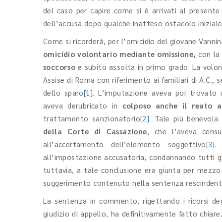
del caso per capire come si è arrivati al presente
dell’accusa dopo qualche inatteso ostacolo iniziale
Come si ricorderà, per l’omicidio del giovane Vannini
omicidio volontario mediante omissione,
con la 
soccorso
e subito assolta in primo grado. La volon
Assise di Roma con riferimento ai familiari di A.C.,
dello sparo
[1]
. L’imputazione aveva poi trovato 
aveva derubricato in
colposo anche il reato a
trattamento sanzionatorio
[2]
. Tale più benevola
della Corte di Cassazione
, che l’aveva censur
all’accertamento dell’elemento soggettivo
[3]
.
all’impostazione accusatoria, condannando tutti gl
tuttavia, a tale conclusione era giunta per mezzo 
suggerimento contenuto nella sentenza rescinden
La sentenza in commento, rigettando i ricorsi de
giudizio di appello, ha definitivamente fatto chiar