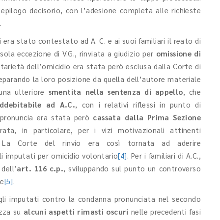
 epilogo decisorio, con l’adesione completa alle richieste
.
 era stato contestato ad A. C. e ai suoi familiari il reato di
sola eccezione di V.G., rinviata a giudizio per
omissione di
tarietà dell’omicidio era stata però esclusa dalla Corte di
 separando la loro posizione da quella dell’autore materiale
una ulteriore
smentita nella sentenza di appello
, che
ddebitabile ad A.C.
, con i relativi riflessi in punto di
 pronuncia era stata però
cassata dalla Prima Sezione
ata, in particolare, per i vizi motivazionali attinenti
 La Corte del rinvio era così tornata ad aderire
i imputati per omicidio volontario
[4]
. Per i familiari di A.C.,
dell’
art. 116 c.p.
, sviluppando sul punto un controverso
te
[5]
.
gli imputati contro la condanna pronunciata nel secondo
ezza su
alcuni aspetti rimasti oscuri
nelle precedenti fasi