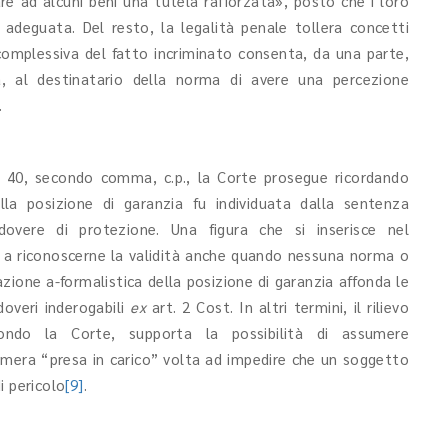
are ad alcuni beni una tutela rafforzata», posto che i loro
 adeguata. Del resto, la legalità penale tollera concetti
 complessiva del fatto incriminato consenta, da una parte,
tra, al destinatario della norma di avere una percezione
.
rt. 40, secondo comma, c.p., la Corte prosegue ricordando
lla posizione di garanzia fu individuata dalla sentenza
dovere di protezione. Una figura che si inserisce nel
 a riconoscerne la validità anche quando nessuna norma o
zione a-formalistica della posizione di garanzia affonda le
 doveri inderogabili
ex
art. 2 Cost. In altri termini, il rilievo
secondo la Corte, supporta la possibilità di assumere
 mera “presa in carico” volta ad impedire che un soggetto
i pericolo
[9]
.