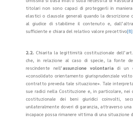
omissiva si basa infatti sulla necessità di «assicur
titolari non sono capaci di proteggerli in maniera
elastici o clausole generali quando la descrizione
al giudice di stabilirne il contenuto e, dall’al
sufficiente e chiara del relativo valore precettivo
[8]
2.2.
Chiarita la legittimità costituzionale dell’a
che, in relazione al caso di specie, la fonte de
rescindente nell’
assunzione volontaria
di un 
«consolidato orientamento giurisprudenziale volto
contratto preveda tale situazione». Tale interpreta
sue radici nella Costituzione e, in particolare, nei
costituzionale dei beni giuridici coinvolti, 
unilateralmente doveri di garanzia, attraverso una
incapace possa rimanere vittima di una situazione d