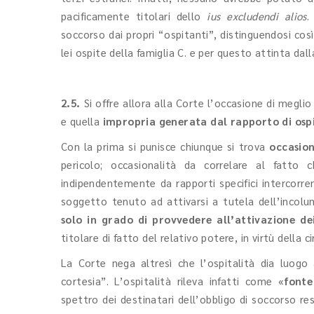
pacificamente titolari dello
ius excludendi alios
.
soccorso dai propri “ospitanti”, distinguendosi così
lei ospite della famiglia C. e per questo attinta dall
2.5.
Si offre allora alla Corte l’occasione di meglio p
e quella
impropria generata dal rapporto di ospi
Con la prima si punisce chiunque si trova
occasio
pericolo; occasionalità da correlare al fatto
indipendentemente da rapporti specifici intercorren
soggetto tenuto ad attivarsi a tutela dell’incolu
solo in grado di provvedere all’attivazione de
titolare di fatto del relativo potere, in virtù della
La Corte nega altresì che l’ospitalità dia luogo
cortesia”. L’ospitalità rileva infatti come «
fonte
spettro dei destinatari dell’obbligo di soccorso r