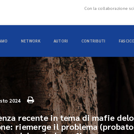
Con la collaborazione sci
IAMO
NETWORK
AUTORI
CONTRIBUTI
FASCIC
sto 2024
enza recente in tema di mafie delo
ne: riemerge il problema (probator