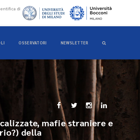
entifica di
OLI
OSSERVATORI
NEWSLETTER
calizzate, mafie straniere e
io?) della