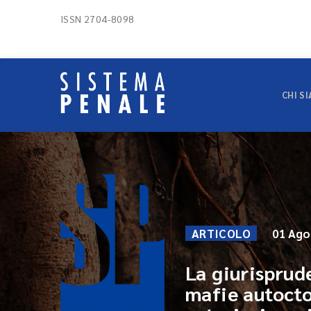
ISSN 2704-8098
CHI S
ARTICOLO
01 Ago
La giurisprud
mafie autocto