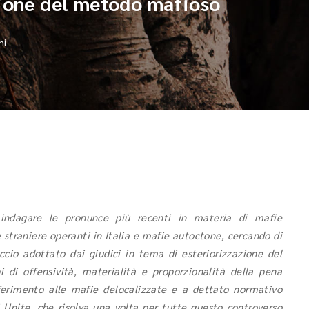
ione del metodo mafioso
ni
 indagare le pronunce più recenti in materia di mafie
 straniere operanti in Italia e mafie autoctone, cercando di
occio adottato dai giudici in tema di esteriorizzazione del
i di offensività, materialità e proporzionalità della pena
riferimento alle mafie delocalizzate e a dettato normativo
i Unite, che risolva una volta per tutte questo controverso