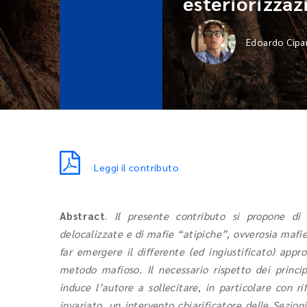
esteriorizzaz
Edoardo Cipa
Leggi il contributo
Abstract
.
Il presente contributo si propone di
delocalizzate e di mafie “atipiche”, ovverosia mafie
far emergere il differente (ed ingiustificato) appr
metodo mafioso. Il necessario rispetto dei princip
induce l’autore a sollecitare, in particolare con 
invariato, un intervento chiarificatore delle Sezion