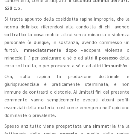
concernenti, come anticipato, il
secondo comma dell’art.
628 c.p.
Si tratta appunto della cosiddetta rapina impropria, che la
norma definisce riferendosi alla condotta di chi, avendo
sottratto la cosa
mobile altrui senza minaccia o violenza
personale (e dunque, in sostanza, avendo commesso un
furto),
immediatamente dopo
«adopera violenza o
minaccia […] per assicurare a sé o ad altri il
possesso
della
cosa sottratta, o per procurare a sé o ad altri l'
impunità
».
Ora, sulla rapina la produzione dottrinale e
giurisprudenziale è praticamente sterminata, e non
immune da contrasti o distonie. Ai limitati fini del presente
commento vanno semplicemente evocati alcuni profili
essenziali della materia, così come emergono nell’opinione
dominante o prevalente.
Spesso anzitutto viene prospettata una
simmetria
tra la
fattispecie della rapina
propria
e quella della rapina