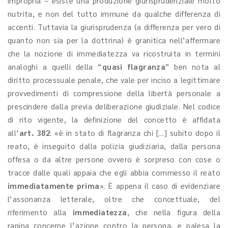
impropria – esiste una produzione giurisprudenziale molto
nutrita, e non del tutto immune da qualche differenza di
accenti. Tuttavia la giurisprudenza (a differenza per vero di
quanto non sia per la dottrina) è granitica nell’affermare
che la nozione di immediatezza va ricostruita in termini
analoghi a quelli della “
quasi flagranza
” ben nota al
diritto processuale penale, che vale per inciso a legittimare
provvedimenti di compressione della libertà personale a
prescindere dalla previa deliberazione giudiziale. Nel codice
di rito vigente, la definizione del concetto è affidata
all’
art. 382
: «è in stato di flagranza chi […] subito dopo il
reato, è inseguito dalla polizia giudiziaria, dalla persona
offesa o da altre persone ovvero è sorpreso con cose o
tracce dalle quali appaia che egli abbia commesso il reato
immediatamente prima
». È appena il caso di evidenziare
l’assonanza letterale, oltre che concettuale, del
riferimento alla
immediatezza
, che nella figura della
rapina concerne l’azione contro la persona, e palesa la