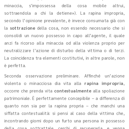
minaccia, s'impossessa della cosa mobile altrui,
sottraendola a chi la detiene»). La rapina impropria,
secondo l’opinione prevalente, è invece consumata già con
la
sottrazione
della cosa, non essendo necessario che si
consolidi un nuovo possesso in capo all’agente, il quale
anzi fa ricorso alla minaccia od alla violenza proprio per
neutralizzare l’azione di disturbo della vittima o di terzi.
La coincidenza tra elementi costitutivi, in altre parole, non
è perfetta.
Seconda osservazione preliminare. Affinché un’azione
violenta o minacciosa dia vita alla
rapina impropria
,
occorre che prenda vita
contestualmente
alla spoliazione
patrimoniale. È perfettamente concepibile – a differenza di
quanto non sia per la rapina propria – che manchi una
siffatta contestualità: si pensi al caso della vittima che,
incontrando giorni dopo un furto una persona in possesso
della cosa sottrattale, cerchi di recuperarla, e venga