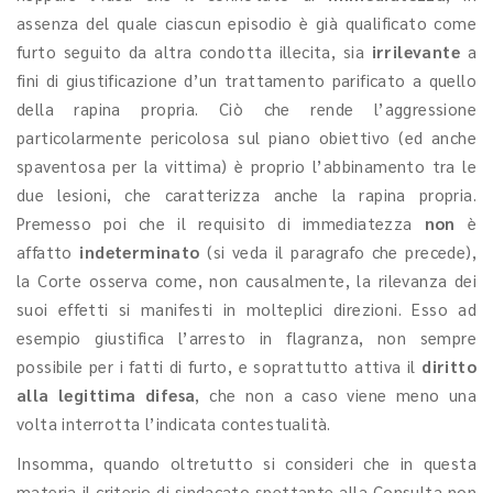
assenza del quale ciascun episodio è già qualificato come
furto seguito da altra condotta illecita, sia
irrilevante
a
fini di giustificazione d’un trattamento parificato a quello
della rapina propria. Ciò che rende l’aggressione
particolarmente pericolosa sul piano obiettivo (ed anche
spaventosa per la vittima) è proprio l’abbinamento tra le
due lesioni, che caratterizza anche la rapina propria.
Premesso poi che il requisito di immediatezza
non
è
affatto
indeterminato
(si veda il paragrafo che precede),
la Corte osserva come, non causalmente, la rilevanza dei
suoi effetti si manifesti in molteplici direzioni. Esso ad
esempio giustifica l’arresto in flagranza, non sempre
possibile per i fatti di furto, e soprattutto attiva il
diritto
alla legittima difesa
, che non a caso viene meno una
volta interrotta l’indicata contestualità.
Insomma, quando oltretutto si consideri che in questa
materia il criterio di sindacato spettante alla Consulta non