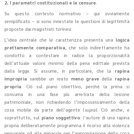
2. I parametri costituzionali e le censure
.
Su questo contesto normativo – qui ovviamente
semplificato – si sono innestate le questioni di legittimità
proposte dai magistrati torinesi.
L’idea centrale che le caratterizza presenta una
logica
prettamente comparativa
, che solo indirettamente ha
condotto a contestare in radice la proporzionalità
dell’attuale valore minimo della pena edittale prevista
dalla legge. Si assume, in particolare, che la
rapina
impropria
sarebbe un reato
meno grave
della
rapina
propria
. Ciò sul piano obiettivo, perché la prima si
consuma in una fase più arretrata della lesione
patrimoniale, non richiedendo l’impossessamento della
cosa mobile da parte dell’agente (
supra
). Ciò anche, e
soprattutto, sul
piano soggettivo
: l’autore di una rapina
propria deliberatamente programma il ricorso alla violenza
personale od alla minaccia per l’appropriazione della cosa