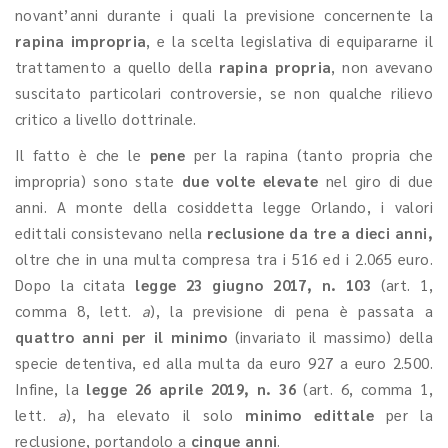
novant’anni durante i quali la previsione concernente la
rapina impropria
, e la scelta legislativa di equipararne il
trattamento a quello della
rapina propria
, non avevano
suscitato particolari controversie, se non qualche rilievo
critico a livello dottrinale.
Il fatto è che le
pene
per la rapina (tanto propria che
impropria) sono state
due volte elevate
nel giro di due
anni. A monte della cosiddetta legge Orlando, i valori
edittali consistevano nella
reclusione da tre a dieci anni,
oltre che in una multa compresa tra i 516 ed i 2.065 euro.
Dopo la citata
legge 23 giugno 2017, n. 103
(art. 1,
comma 8, lett.
a
), la previsione di pena è passata a
quattro anni per il minimo
(invariato il massimo) della
specie detentiva, ed alla multa da euro 927 a euro 2.500.
Infine, la
legge 26 aprile 2019, n. 36
(art. 6, comma 1,
lett.
a
), ha elevato il solo
minimo edittale
per la
reclusione, portandolo a
cinque anni
.