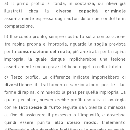
a) Il primo profilo si fonda, in sostanza, sui rilievi già
illustrati circa la
diversa capacità criminale
asseritamente espressa dagli autori delle due condotte in
comparazione.
b) Il secondo profilo, sempre costruito sulla comparazione
tra rapina propria e impropria, riguarda la
soglia
prevista
per la
consumazione del reato
, più arretrata per la rapina
impropria, la quale dunque implicherebbe una lesione
asseritamente meno grave del bene oggetto della tutela.
c) Terzo profilo. Le differenze indicate imporrebbero di
diversificare
il trattamento sanzionatorio per le due
forme di rapina, diminuendo la pena per quella impropria. La
quale, per altro, presenterebbe profili risolutivi di analogia
con le
fattispecie di furto
seguite da violenza o minaccia
al fine di assicurare il possesso o l’impunità, e dovrebbe
quindi essere punita
allo stesso modo.
L’elemento
differenziale che dovrebbe legittimare la maggior severità,