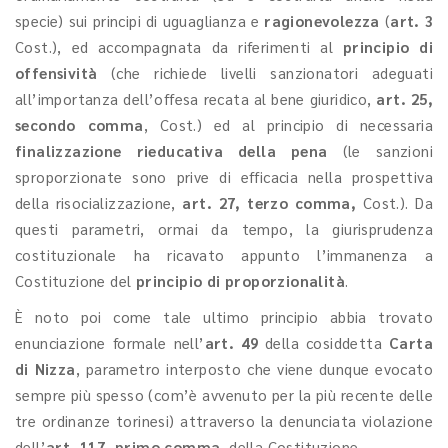
specie) sui principi di uguaglianza e
ragionevolezza
(
art. 3
Cost.),
ed accompagnata da riferimenti
al
principio di
offensività
(che richiede livelli sanzionatori adeguati
all’importanza dell’offesa recata al bene giuridico,
art. 25,
secondo comma
, Cost.) ed al principio di necessaria
finalizzazione rieducativa della pena
(le sanzioni
sproporzionate sono prive di efficacia nella prospettiva
della risocializzazione,
art. 27, terzo comma,
Cost.). Da
questi parametri, ormai da tempo, la giurisprudenza
costituzionale ha ricavato appunto l’immanenza a
Costituzione del
principio di proporzionalità
.
È noto poi come tale ultimo principio abbia trovato
enunciazione formale nell’
art. 49
della cosiddetta
Carta
di Nizza
, parametro interposto che viene dunque evocato
sempre più spesso (com’è avvenuto per la più recente delle
tre ordinanze torinesi) attraverso la denunciata violazione
dell’
art. 117, primo comma
, della Costituzione.