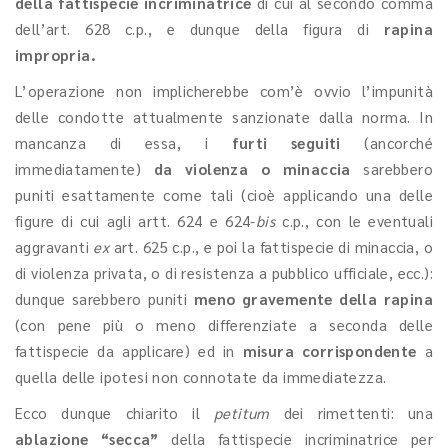
della fattispecie incriminatrice
di cui al secondo comma
dell’art. 628 c.p., e dunque della figura di
rapina
impropria.
L’operazione non implicherebbe com’è ovvio l’impunità
delle condotte attualmente sanzionate dalla norma. In
mancanza di essa, i
furti seguiti
(ancorché
immediatamente)
da violenza o minaccia
sarebbero
puniti esattamente come tali (cioè applicando una delle
figure di cui agli artt. 624 e 624-
bis
c.p., con le eventuali
aggravanti
ex
art. 625 c.p., e poi la fattispecie di minaccia, o
di violenza privata, o di resistenza a pubblico ufficiale, ecc.):
dunque sarebbero puniti
meno gravemente della rapina
(con pene più o meno differenziate a seconda delle
fattispecie da applicare) ed in
misura corrispondente
a
quella delle ipotesi non connotate da immediatezza.
Ecco dunque chiarito il
petitum
dei rimettenti: una
ablazione “secca”
della fattispecie incriminatrice per