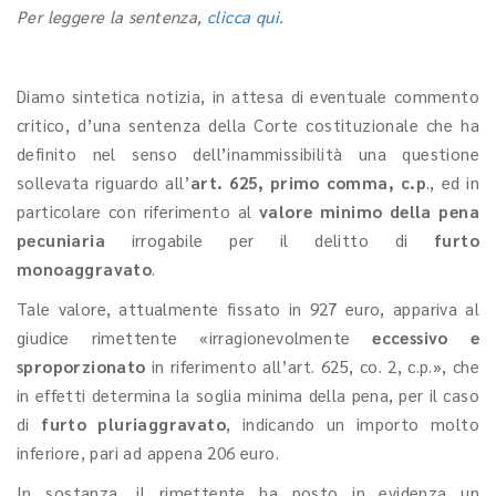
Per leggere la sentenza,
clicca qui
.
Diamo sintetica notizia, in attesa di eventuale commento
critico, d’una sentenza della Corte costituzionale che ha
definito nel senso dell’inammissibilità
una
questione
sollevata riguardo all’
art. 625, primo comma, c.p
., ed in
particolare con riferimento al
valore minimo della pena
pecuniaria
irrogabile per il delitto di
furto
monoaggravato
.
Tale valore, attualmente fissato in 927 euro, appariva al
giudice rimettente «irragionevolmente
eccessivo e
sproporzionato
in riferimento all’art. 625, co. 2, c.p.», che
in effetti determina la soglia minima della pena, per il caso
di
furto pluriaggravato
,
indicando un importo molto
inferiore, pari ad appena 206 euro.
In sostanza, il rimettente ha posto in evidenza un