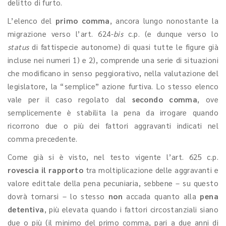
delitto di furto.
L’elenco del
primo comma
, ancora lungo nonostante la
migrazione verso l’art. 624-
bis
c.p. (e dunque verso lo
status
di fattispecie autonome) di quasi tutte le figure già
incluse nei numeri 1) e 2), comprende una serie di situazioni
che modificano in senso peggiorativo, nella valutazione del
legislatore, la “semplice” azione furtiva. Lo stesso elenco
vale per il caso regolato dal
secondo comma
, ove
semplicemente è stabilita la pena da irrogare quando
ricorrono due o più dei fattori aggravanti indicati nel
comma precedente.
Come già si è visto, nel testo vigente l’art. 625 c.p.
rovescia il rapporto
tra moltiplicazione delle aggravanti e
valore edittale della pena pecuniaria, sebbene – su questo
dovrà tornarsi – lo stesso
non
accada quanto alla
pena
detentiva
, più elevata
quando i fattori circostanziali siano
due o più (il minimo del primo comma, pari a due anni di