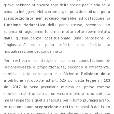
grave, sebbene si discuta solo della specie pecuniaria della
pena da infliggere. Nel contempo, la previsione di una
pena
sproporzionata per eccesso
varrebbe ad ostacolare la
funzione rieducativa
della pena stessa, secondo uno
schema di ragionamento ormai molte volte sperimentato
dalla giurisprudenza costituzionale (una percezione di
“ingiustizia” della pena inflitta non facilita la
risocializzazione del condannato).
Per restituire la disciplina ad una connotazione di
ragionevolezza e proporzionalità, secondo il rimettente,
sarebbe stata necessaria e sufficiente l’
elisione delle
modifiche
introdotte all’art. 625 c.p. dalla
legge n. 103
del 2017
: la pena pecuniaria minima del primo comma
sarebbe così ritornata ad un valore inferiore (cioè pari alla
metà) rispetto a quella stabilita per il furto pluriaggravato,
recuperando una
proporzione diretta
tra gravità del fatto
e relativo sanzionamento, e riproducendo una relazione