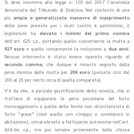
Si deve insomma alla legge n. 103 del 2017 l’anomalia
denunciata dal Tribunale di Siracusa. Nel contesto di una
più
ampia e generalizzata manovra di inasprimento
delle pene
previste per i reati contro il patrimonio, il
legislatore ha
elevato i minimi del primo comma
dell’art. 625 c.p., portando quello concernente la multa a
927 euro
e quello concernente la reclusione a
due anni
.
Nessun intervento è stato invece operato riguardo al
secondo comma
, che dunque è rimasto segnato dalla
pena minima della multa per
206 euro
(passata così dal
200 al 25 per cento circa di quella comparata).
V’è da dire, a parziale giustificazione della novella, che si
trattava di equiparare la pena pecuniaria del furto
monoaggravato a quella della forma non circostanziata di
furto “grave” (cioè quello con strappo o commesso in
abitazione), ormai elevato a fattispecie autonoma nell’art.
624-
bis
c.p., ma pur sempre proveniente dalla stessa