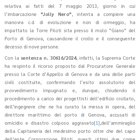
relativa ai fatti del 7 maggio 2013, giorno in cui
l’imbarcazione
“Jolly Nero”
, intenta a compiere una
manovra c.d. di evoluzione e non di ormeggio, ha
impattato la Torre Piloti sita presso il molo “Giano” del
Porto di Genova, causandone il crollo e il conseguente
decesso di nove persone.
Con la
sentenza n. 30616/2024
, infatti, la Suprema Corte
ha respinto il ricorso proposto dal Procuratore Generale
presso la Corte d’Appello di Genova e da una delle parti
civili costituite, confermando l’esito assolutorio del
provvedimento impugnato e, dunque, chiudendo il
procedimento a carico dei progettisti dell’edificio crollato,
dell’ingegnere che ne ha curato la messa in opera, del
direttore marittimo del porto di Genova, accusati di
omicidio e disastro colposo aggravato
[1]
,dell’ammiraglio
della Capitaneria del medesimo porto oltre che del capo
dell’ente Corporazione Piloti, questi ultimi due come