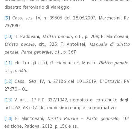
disastro ferroviario di Viareggio.
[9]
Cass. sez. IV, n. 39606 del 28.06.2007, Marchesini, Rv.
237880.
[10]
T. Padovani,
Diritto penale
, cit., p. 209; F. Mantovani,
Diritto penale
, cit., 325; F. Antolisei,
Manuale di diritto
penale. Parte generale
, cit., p. 367;
[11]
cfr. tra gli altri, G. Fiandaca-E. Musco,
Diritto penale
,
cit., p. 546.
[12]
Cass., Sez. IV, n. 27186 del 10.1.2019, D’Ottavio, RV
27670 – 01.
[13]
V. artt. 17 R.D. 327/1942, riempito di contenuto dagli
artt. 62, 63 e 81 del medesimo complesso normativo.
[14]
F. Mantovani,
Diritto Penale – Parte generale,
10°
edizione, Padova, 2012, p. 156 e ss.