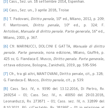
[3]
Cass., Sez. un. 18 settembre 2014, Espenhan.
[4]
Cass., Sez. un., 3 aprile 2018, Troise
[5]
T. Padovani,
Diritto penale
, 10° ed., Milano, 2012, p. 209;
F. Mantovani,
Diritto penale
, 10° ed., p. 324; F.
Antolisei,
Manuale di diritto penale. Parte generale
, 16° ed.,
Milano, 2003, p. 367.
[6]
Cfr. MARINUCCI, DOLCINI E GATTA,
Manuale di diritto
penale. Parte generale
, nona edizione, Milano, Giuffrè, p.
425 ss; G. Fiandaca-E. Musco,
Diritto penale. Parte generale
,
ottava edizione, Bologna, Zanichelli, 2019, pp. 595-596
[7]
Cfr., tra gli altri, MANTOVANI, Diritto penale, cit., p. 328;
G. Fiandaca-E. Musco,
Diritto penale
, cit., p. 539.
[8]
Cass. Sez. IV, n. 9390 del 13.12.2016, Di Pietro, Rv.
269254 – 01; Cass. Sez. IV., n. 40050 del 29.03.2018,
Leonarduzzi, Rv. 273871 – 01; Cass. sez. IV, n. 32899 del
8.10.2021, PG. c/Castaldo, Rv. 281997 – 01 in relazione al