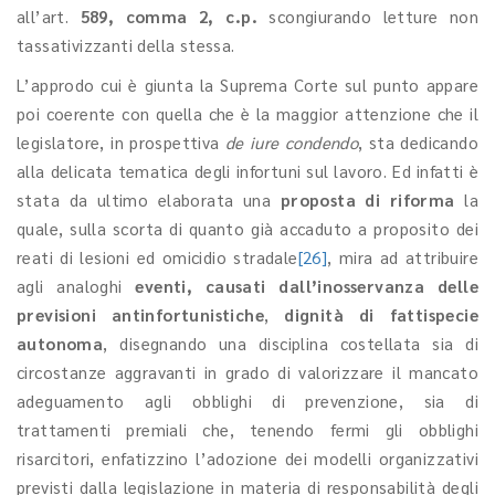
all’art.
589, comma 2, c.p.
scongiurando letture non
tassativizzanti della stessa.
L’approdo cui è giunta la Suprema Corte sul punto appare
poi coerente con quella che è la maggior attenzione che il
legislatore, in prospettiva
de iure condendo
, sta dedicando
alla delicata tematica degli infortuni sul lavoro. Ed infatti è
stata da ultimo elaborata una
proposta di riforma
la
quale, sulla scorta di quanto già accaduto a proposito dei
reati di lesioni ed omicidio stradale
[26]
, mira ad attribuire
agli analoghi
eventi, causati dall’inosservanza delle
previsioni antinfortunistiche
,
dignità di fattispecie
autonoma
, disegnando una disciplina costellata sia di
circostanze aggravanti in grado di valorizzare il mancato
adeguamento agli obblighi di prevenzione, sia di
trattamenti premiali che, tenendo fermi gli obblighi
risarcitori, enfatizzino l’adozione dei modelli organizzativi
previsti dalla legislazione in materia di responsabilità degli