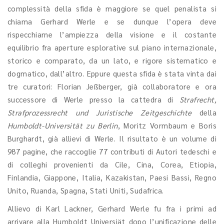
complessità della sfida è maggiore se quel penalista si
chiama Gerhard Werle e se dunque l’opera deve
rispecchiarne l’ampiezza della visione e il costante
equilibrio fra aperture esplorative sul piano internazionale,
storico e comparato, da un lato, e rigore sistematico e
dogmatico, dall’altro. Eppure questa sfida è stata vinta dai
tre curatori: Florian Jeßberger, già collaboratore e ora
successore di Werle presso la cattedra di
Strafrecht,
Strafprozessrecht und Juristische Zeitgeschichte
della
Humboldt-Universität zu Berlin
, Moritz Vormbaum e Boris
Burghardt, già allievi di Werle. Il risultato è un volume di
987 pagine, che raccoglie 77 contributi di Autori tedeschi e
di colleghi provenienti da Cile, Cina, Corea, Etiopia,
Finlandia, Giappone, Italia, Kazakistan, Paesi Bassi, Regno
Unito, Ruanda, Spagna, Stati Uniti, Sudafrica.
Allievo di Karl Lackner, Gerhard Werle fu fra i primi ad
arrivare alla Humboldt Universiät dopo l’unificazione delle