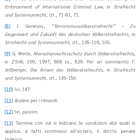
Enforcement of International Criminal Law
, in
Strafrecht
und Systemunrecht
, cit., 71-81, 71.
[8]
J. Geneuss,
“Terrorismusvölkerstrafrecht” – Zu
Gegenwart und Zukunft des deutschen Völkerstrafrechts,
in
Strafrecht und Systemunrecht
, cit., 105-118, 105
.
[9]
G. Werle,
Menschenrechtsschutz durch
Völkerstrafrechts,
in
ZStW
,
109, 1997, 808 ss., 829
.
Per un commento F.
Jeßberger,
Die Krisen des Völkerstrafrechts
,
in
Strafrecht
und Systemunrecht
, cit., 145-156.
[10]
Ivi, 147.
[11]
Ibidem
per i rimandi.
[12]
Ivi
, passim
.
[13]
Termine con cui si indicano le condizioni alle quali si
applica, a fatti commessi all’estero, il diritto penale
tedesco.