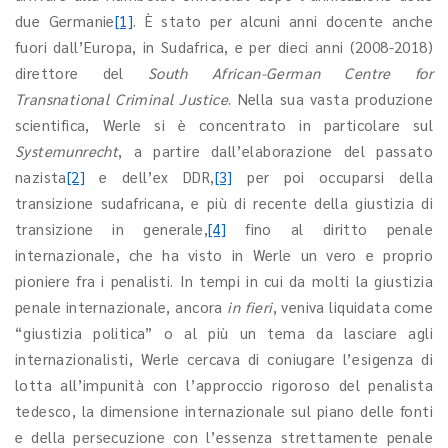
due Germanie
[1]
. È stato per alcuni anni docente anche
fuori dall’Europa, in Sudafrica, e per dieci anni (2008-2018)
direttore del
South African-German Centre for
Transnational Criminal Justice
. Nella sua vasta produzione
scientifica, Werle si è concentrato in particolare sul
Systemunrecht
, a partire dall’elaborazione del passato
nazista
[2]
e dell’ex DDR,
[3]
per poi occuparsi della
transizione sudafricana, e più di recente della giustizia di
transizione in generale,
[4]
fino al diritto penale
internazionale, che ha visto in Werle un vero e proprio
pioniere fra i penalisti. In tempi in cui da molti la giustizia
penale internazionale, ancora
in fieri
, veniva liquidata come
“giustizia politica” o al più un tema da lasciare agli
internazionalisti, Werle cercava di coniugare l’esigenza di
lotta all’impunità con l’approccio rigoroso del penalista
tedesco, la dimensione internazionale sul piano delle fonti
e della persecuzione con l’essenza strettamente penale