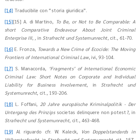
[14]
Traducibile con “storia giuridica”.
[15]
[15] A. di Martino,
To Be, or Not to Be Comparable: A
short Comparative Endeavour About Joint Criminal
Enterprise III
,
,
in
Strafrecht und Systemunrecht
, cit., 61-70.
[16]
E. Fronza,
Towards a New Crime of Ecocide: The Moving
Frontiers of International Criminal Law
, ivi, 93-104.
[17]
S. Manacorda,
‘Fragments’ of International Economic
Criminal Law: Short Notes on Corporate and Individual
Liability for Business Involvement
,
in
Strafrecht und
Systemunrecht
, cit., 193-206.
[18]
L. Foffani,
20 Jahre europäische Kriminalpolitik - Der
Untergang des Prinzips
societas delinquere non potest
?
,
in
Strafrecht und Systemunrecht
, cit., 463-468.
[19]
Al riguardo cfr. W. Kaleck,
Von Doppelstandards in
Völkerstrafrecht,
in
Strafrecht und Systemunrecht
, cit., 157-