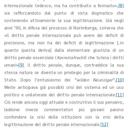
internazionale tedesco, ma ha contribuito a formarlo»,
[8]
sia rafforzandolo dal punto di vista dogmatico che
sostenendo attivamente la sua legittimazione. Già negli
anni ‘90, in difesa del processo di Norimberga, scriveva che
«il diritto penale internazionale può avere dei deficit di
precisione, ma non ha dei deficit di legittimazione [..in
quanto questa deriva] dalla elementare giustizia di un
diritto penale essenziale (
Kernstrafrecht
) che tutela i diritti
umani»
[9]
. Il diritto penale, dunque, contraddice la sua
stessa natura se diventa un privilegio per la criminalità di
Stato. Dopo l’entusiasmo dei
“wilden Neunziger
”,
[10]
Werle anticipava già possibili crisi del sistema ed un uso
politico e unilaterale del diritto penale internazionale.
[11]
Ciò rende ancora oggi attuale e costruttivo il suo pensiero,
laddove invece commentatori più giovani paiono
confondere la crisi delle istituzioni con la crisi della
legittimazione del diritto penale internazionale.
[12]