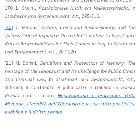
170; L. Steinl,
Postkoloniale Kritik am Völkerstrafrecht,
in
Strafrecht und Systemunrecht
, cit., 295-310.
[20]
C. Meloni,
Torture, Command Responsibility, and the
Vicious Cirle of Impunity: On the ICC’s Failure to Investigate
British Responsibilities for Their Crimes in Iraq,
in
Strafrecht
und Systemunrecht
, cit., 207-220.
[21]
M. Donini,
Denialism and Protection of Memory: The
heritage of the Holocaust and Its Challenge for Public Ethics
And Criminal Law,
in
Strafrecht und Systemunrecht
, cit.,
555-568, il contributo è pubblicato in italiano in
questa
Rivista
con il titolo
Negazionismo e protezione della
Memoria. L’eredità dell’Olocausto e la sua sfida per l’etica
pubblica e il diritto penale
.