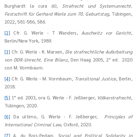
Burghardt (a cura di),
Strafrecht und Systemunrecht.
Festschrift für Gerhard Werle zum 70. Geburtstag
, Tübingen,
2022, 581-586, 586.
[2]
Cfr. G. Werle - T Wanders,
Auschwitz vor Gericht
,
Berlin/New York, 1989.
[3]
Cfr. G. Werle - K. Marxen,
Die strafrechtliche Aufarbeitung
von DDR-Unrecht. Eine Bilanz
, Den Haag 2005, 2° ed. 2020
con M. Vormbaum.
[4]
Cfr. G. Werle - M. Vormbaum,
Transitional Justice
, Berlin,
2018.
[5]
1° ed. 2003, ora G. Werle - F. Jeßberger,
Völkerstrafrecht,
Tübingen, 2020.
[6]
Da ultimo, G. Werle - F. Jeßberger,
Principles of
International Criminal Law
, Oxford, 2020.
[7]
A. du Bois-Pedain,
Social and Political Solidarity in