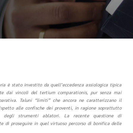
oria è stato investito da quell’eccedenza assiologica tipica
nte dai vincoli del tertium comparationis, pur senza mai
rativa. Taluni “limiti” che ancora ne caratterizzano il
spetto alle confische dei proventi, in ragione soprattutto
e degli strumenti ablatori. La recente questione di
orte di proseguire in quel virtuoso percorso di bonifica delle