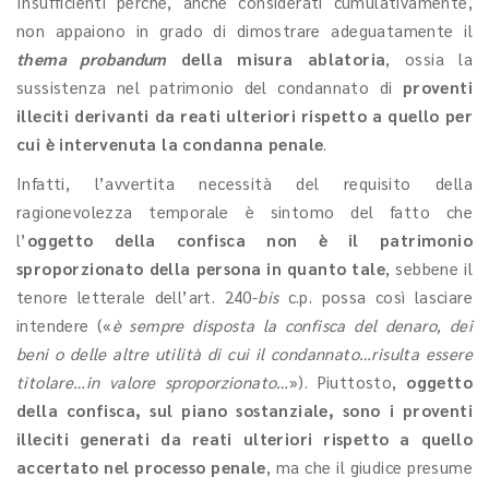
Insufficienti perché, anche considerati cumulativamente,
non appaiono in grado di dimostrare adeguatamente il
thema probandum
della misura ablatoria
, ossia la
sussistenza nel patrimonio del condannato di
proventi
illeciti derivanti da reati ulteriori rispetto a quello per
cui è intervenuta la condanna penale
.
Infatti, l’avvertita necessità del requisito della
ragionevolezza temporale è sintomo del fatto che
l’
oggetto della confisca non è il patrimonio
sproporzionato della persona in quanto tale
, sebbene il
tenore letterale dell’art. 240-
bis
c.p. possa così lasciare
intendere («
è sempre disposta la confisca del denaro, dei
beni o delle altre utilità di cui il condannato…risulta essere
titolare…in valore sproporzionato…
»). Piuttosto,
oggetto
della confisca, sul piano sostanziale,
sono i proventi
illeciti generati da reati ulteriori rispetto a quello
accertato nel processo penale
, ma che il giudice presume