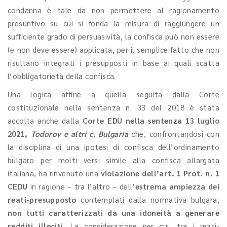
condanna è tale da non permettere al ragionamento
presuntivo su cui si fonda la misura di raggiungere un
sufficiente grado di persuasività, la confisca può non essere
(e non deve essere) applicata, per il semplice fatto che non
risultano integrati i presupposti in base ai quali scatta
l’obbligatorietà della confisca.
Una logica affine a quella seguita dalla Corte
costituzionale nella sentenza n. 33 del 2018 è stata
accolta anche dalla
Corte EDU nella sentenza 13 luglio
2021,
Todorov e altri c. Bulgaria
che, confrontandosi con
la disciplina di una ipotesi di confisca dell’ordinamento
bulgaro per molti versi simile alla confisca allargata
italiana, ha rinvenuto una
violazione dell’art. 1 Prot. n. 1
CEDU
in ragione – tra l’altro – dell’
estrema ampiezza dei
reati-presupposto
contemplati dalla normativa bulgara,
non tutti caratterizzati da una idoneità a generare
redditi illeciti
. La considerazione per cui, tra i reati-