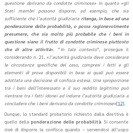
questione derivano da condotte criminose» in quanto «gli
Stati membri possono disporre, ad esempio, che sia
sufficiente che l’autorità giudiziaria
ritenga, in base ad una
ponderazione delle probabilità, o possa ragionevolmente
presumere, che sia molto più probabile che i beni in
questione siano il frutto di condotte criminose piuttosto
che di altre attività
». “
In tale contesto
”, prosegue il
considerando n. 21, «
l’autorità giudiziaria deve considerare
le circostanze specifiche del caso, compresi i fatti e gli
elementi di prova disponibili in base ai quali può essere
adottata una decisione di confisca estesa. Una sproporzione
tra i beni dell’interessato e il suo reddito legittimo può
rientrare tra i fatti idonei ad indurre l’autorità giudiziaria a
concludere che i beni derivano da condotte criminose
»
[12]
.
Dunque, lo standard probatorio richiesto dalla direttiva è
quello della
ponderazione delle probabilità
. Si consente
cioè di disporre la confisca quando – servendosi all’uopo