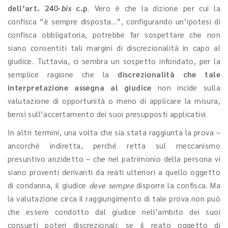
dell’art. 240-
bis
c.p
. Vero è che la dizione per cui la
confisca “è sempre disposta…”, configurando un’ipotesi di
confisca obbligatoria, potrebbe far sospettare che non
siano consentiti tali margini di discrezionalità in capo al
giudice. Tuttavia, ci sembra un sospetto infondato, per la
semplice ragione che la
discrezionalità che tale
interpretazione assegna al giudice
non incide sulla
valutazione di opportunità o meno di applicare la misura,
bensì sull’accertamento dei suoi presupposti applicativi.
In altri termini, una volta che sia stata raggiunta la prova –
ancorché indiretta, perché retta sul meccanismo
presuntivo anzidetto – che nel patrimonio della persona vi
siano proventi derivanti da reati ulteriori a quello oggetto
di condanna, il giudice
deve
sempre
disporre la confisca. Ma
la valutazione circa il raggiungimento di tale prova non può
che essere condotto dal giudice nell’ambito dei suoi
consueti poteri discrezionali: se il reato oggetto di