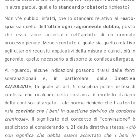
in altre parole, qual è lo
standard probatorio
richiesto?
Non v’è dubbio, infatti, che lo standard relativo al
reato-
spia
sia quello dell’
oltre ogni ragionevole dubbio
, posto
che esso viene accertato nell’ambito di un normale
processo penale. Meno scontato è quale sia quello relativo
agli ulteriori requisiti applicativi della misura e quindi, più in
generale, quello necessario a disporre la confisca allargata.
Al riguardo, alcune indicazioni possono trarsi dalle fonti
sovranazionali e, in particolare, dalla
Direttiva
42/2014/UE
, la quale all’art. 5 disciplina poteri estesi di
confisca che ricalcano nella sostanza il modello italiano
della confisca allargata. Tale norma richiede che l’autorità
«
sia
convinta
che i beni in questione derivino da condotte
criminose
». Il significato del concetto di “convinzione” è
esplicitato al considerando n. 21 della direttiva stessa: «
ciò
non significa che debba essere accertato che i beni in