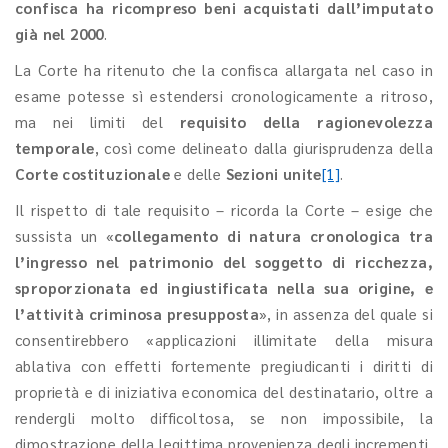
confisca ha ricompreso beni acquistati dall’imputato
già nel 2000
.
La Corte ha ritenuto che la confisca allargata nel caso in
esame potesse sì estendersi cronologicamente a ritroso,
ma nei limiti del
requisito della ragionevolezza
temporale
, così come delineato dalla giurisprudenza della
Corte costituzionale
e delle
Sezioni unite
[1]
.
Il rispetto di tale requisito – ricorda la Corte – esige che
sussista un «
collegamento di natura cronologica tra
l’ingresso nel patrimonio del soggetto di ricchezza,
sproporzionata ed ingiustificata nella sua origine, e
l’attività criminosa presupposta
», in assenza del quale si
consentirebbero «applicazioni illimitate della misura
ablativa con effetti fortemente pregiudicanti i diritti di
proprietà e di iniziativa economica del destinatario, oltre a
rendergli molto difficoltosa, se non impossibile, la
dimostrazione della legittima provenienza degli incrementi