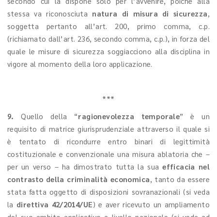
secondo cui la dispone solo per l’avvenire, poiché alla
stessa va riconosciuta
natura di misura di sicurezza
,
soggetta pertanto all’art. 200, primo comma, c.p.
(richiamato dall’art. 236, secondo comma, c.p.), in forza del
quale le misure di sicurezza soggiacciono alla disciplina in
vigore al momento della loro applicazione.
***
9.
Quello della “
ragionevolezza temporale
” è un
requisito di matrice giurisprudenziale attraverso il quale si
è tentato di ricondurre entro binari di legittimità
costituzionale e convenzionale una misura ablatoria che –
per un verso – ha dimostrato tutta la sua
efficacia nel
contrasto della criminalità economica
, tanto da essere
stata fatta oggetto di disposizioni sovranazionali (si veda
la
direttiva 42/2014/UE
) e aver ricevuto un ampliamento
del suo ambito applicativo a livello nazionale (si veda ad