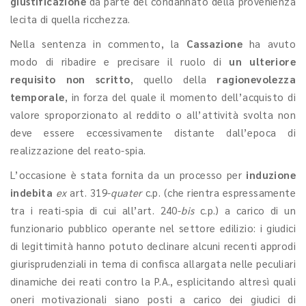
giustificazione
da parte del condannato
della provenienza
lecita di quella ricchezza.
Nella sentenza in commento, la
Cassazione
ha avuto
modo di
ribadire e precisare il ruolo di
un ulteriore
requisito non scritto
, quello della
ragionevolezza
temporale
, in forza del quale il momento dell’acquisto di
valore sproporzionato al reddito o all’attività svolta non
deve essere eccessivamente distante dall’epoca di
realizzazione del reato-spia.
L’occasione è stata fornita da un processo per
induzione
indebita
ex
art. 319-
quater
c.p. (che rientra espressamente
tra i reati-spia di cui all’art. 240-
bis
c.p.) a carico di un
funzionario pubblico operante nel settore edilizio: i giudici
di legittimità hanno potuto declinare alcuni recenti approdi
giurisprudenziali in tema di confisca allargata nelle peculiari
dinamiche dei reati contro la P.A., esplicitando altresì quali
oneri motivazionali siano posti a carico dei giudici di