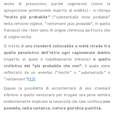
anche di presunzioni, purché ragionevoli (come la
sproporzione patrimoniale rispetto al reddito) – si ritenga
“
molto più probabile
”
(“
substantially more probable
”
nella versione inglese, “
nettement plus probable
”, in quella
francese) che i beni siano di origine criminosa piuttosto che
di origine lecita.
Si tratta di
uno standard collocabile a metà strada tra
quello penalistico
dell’oltre ogni ragionevole dubbio
(rispetto al quale è indubbiamente inferiore)
e quello
civilistico
del “più probabile che non”
, il quale viene
rafforzato da un avverbio (“molto” o “
substantially”
o
“
nettement”
)
[13]
.
Eppure la possibilità di accontentarsi di uno standard
inferiore a quello necessario per irrogare una pena sembra
evidentemente implicare la necessità che tale confisca
non
possieda, nella sostanza, natura giuridica punitiva.