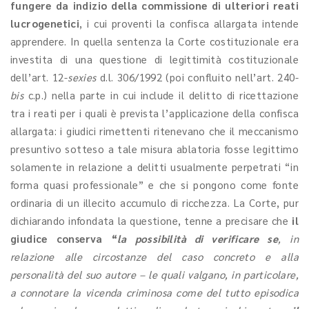
fungere da indizio della commissione di ulteriori reati
lucrogenetici
, i cui proventi la confisca allargata intende
apprendere. In quella sentenza la Corte costituzionale era
investita di una questione di legittimità costituzionale
dell’art. 12-
sexies
d.l. 306/1992 (poi confluito nell’art. 240-
bis
c.p.) nella parte in cui include il delitto di ricettazione
tra i reati per i quali è prevista l’applicazione della confisca
allargata: i giudici rimettenti ritenevano che il meccanismo
presuntivo sotteso a tale misura ablatoria fosse legittimo
solamente in relazione a delitti usualmente perpetrati “in
forma quasi professionale” e che si pongono come fonte
ordinaria di un illecito accumulo di ricchezza. La Corte, pur
dichiarando infondata la questione, tenne a precisare che
il
giudice conserva “
la possibilità di verificare se
, in
relazione alle circostanze del caso concreto e alla
personalità del suo autore – le quali valgano, in particolare,
a connotare la vicenda criminosa come del tutto episodica