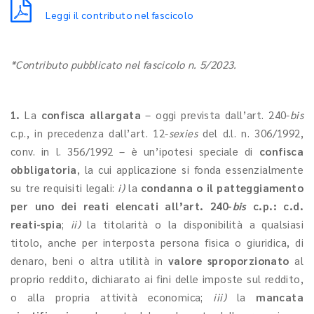
Leggi il contributo nel fascicolo
*Contributo pubblicato nel fascicolo n. 5/2023.
1.
La
confisca allargata
– oggi prevista dall’art. 240-
bis
c.p., in precedenza dall’art. 12-
sexies
del d.l. n. 306/1992,
conv. in l. 356/1992 – è un’ipotesi speciale di
confisca
obbligatoria
, la cui applicazione si fonda essenzialmente
su tre requisiti legali:
i)
la
condanna o il patteggiamento
per uno dei reati elencati all’art. 240-
bis
c.p.: c.d.
reati-spia
;
ii)
la titolarità o la disponibilità a qualsiasi
titolo, anche per interposta persona fisica o giuridica, di
denaro, beni o altra utilità in
valore sproporzionato
al
proprio reddito, dichiarato ai fini delle imposte sul reddito,
o alla propria attività economica;
iii)
la
mancata