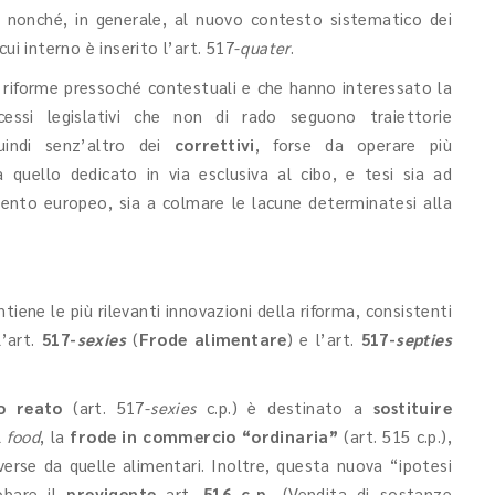
 nonché, in generale, al nuovo contesto sistematico dei
ui interno è inserito l’art. 517-
quater
.
ue riforme pressoché contestuali e che hanno interessato la
cessi legislativi che non di rado seguono traiettorie
uindi senz’altro dei
correttivi
, forse da operare più
a quello dedicato in via esclusiva al cibo, e tesi sia ad
ento europeo, sia a colmare le lacune determinatesi alla
tiene le più rilevanti innovazioni della riforma, consistenti
 l’art.
517-
sexies
(
Frode alimentare
) e l’art.
517-
septies
o reato
(art. 517-
sexies
c.p.) è destinato a
sostituire
l
food
, la
frode in commercio “ordinaria”
(art. 515 c.p.),
verse da quelle alimentari. Inoltre, questa nuova “ipotesi
lobare il
previgente
art.
516 c.p.
(Vendita di sostanze