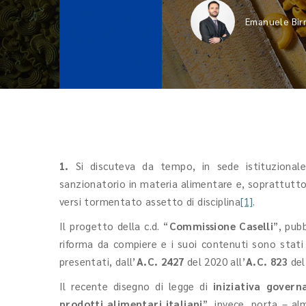
Emanuele Birr
1.
Si discuteva da tempo, in sede istituzionale 
sanzionatorio in materia alimentare e, soprattutto,
versi tormentato assetto di disciplina
[1]
.
Il progetto della c.d. “
Commissione Caselli
”, pub
riforma da compiere e i suoi contenuti sono stati 
presentati, dall’
A.C. 2427
del 2020 all’
A.C. 823
del
Il recente disegno di legge di
iniziativa govern
prodotti alimentari italiani
”, invece, porta – a