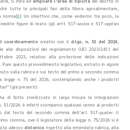
indi, si mira ad
ampliare l’area di tipicità
del delitto in
hé tutte le principali fasi della filiera agroalimentare,
la norma
[6]
. Un obiettivo che, come vedremo tra poco, la
nedite figure di reato (gli artt. 517-
sexies
e 517-
septies
di coordinamento
creatisi con il
d.lgs. n. 51 del 2026
,
e alle disposizioni del regolamento (UE) 2023/2411 del
obre 2023, relativo alla protezione delle indicazioni
li”. Pure questo provvedimento legislativo, entrato in vigore
venuto sulla rubrica e sul testo del primo e secondo comma
a legge n. 75 del 2026, contemplando anche i prodotti
tari” (già presenti).
a di fatto sterilizzato in larga misura le integrazioni
s. 51/2026: è infatti scomparso qualsiasi cenno ai prodotti
anto dal testo del secondo comma dell’art. 517-
quater
. Il
rimo comma, ove il legislatore della legge n. 75/2026 si è
isulta adesso
distonico
rispetto alla emendata rubrica, alla