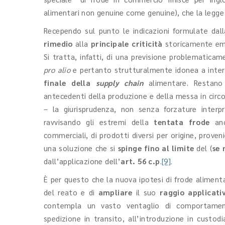
alimentari non genuine come genuine), che la legge
Recependo sul punto le indicazioni formulate dal
rimedio
alla
principale criticità
storicamente eme
Si tratta, infatti, di una previsione problematicam
pro alio
e pertanto strutturalmente idonea a inter
finale della
supply chain
alimentare. Restano
antecedenti della produzione e della messa in circo
– la giurisprudenza, non senza forzature interp
ravvisando gli estremi della
tentata frode
anc
commerciali, di prodotti diversi per origine, prove
una soluzione che si
spinge fino al limite
del (
se 
dall’applicazione dell’
art. 56 c.p
.
[9]
.
È per questo che la nuova ipotesi di frode alimenta
del reato e di
ampliare
il suo
raggio applicati
contempla un vasto ventaglio di comportamenti
spedizione in transito, all’introduzione in custo