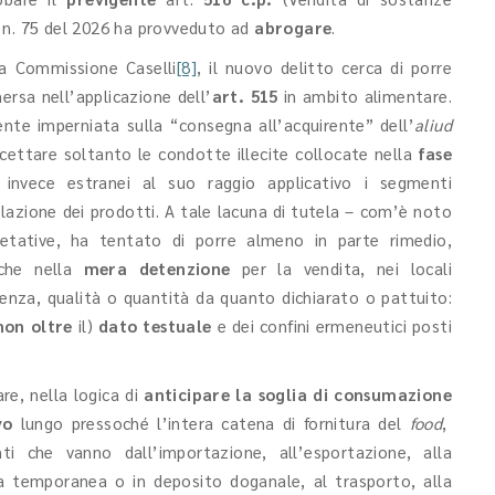
 n. 75 del 2026 ha provveduto ad
abrogare
.
la Commissione Caselli
[8]
, il nuovo delitto cerca di porre
rsa nell’applicazione dell’
art. 515
in ambito alimentare.
ente imperniata sulla “consegna all’acquirente” dell’
aliud
cettare soltanto le condotte illecite collocate nella
fase
 invece estranei al suo raggio applicativo i segmenti
lazione dei prodotti. A tale lacuna di tutela – com’è noto
retative, ha tentato di porre almeno in parte rimedio,
he nella
mera detenzione
per la vendita, nei locali
nienza, qualità o quantità da quanto dichiarato o pattuito:
non oltre
il)
dato testuale
e dei confini ermeneutici posti
re, nella logica di
anticipare la soglia di consumazione
vo
lungo pressoché l’intera catena di fornitura del
food
,
 che vanno dall’importazione, all’esportazione, alla
dia temporanea o in deposito doganale, al trasporto, alla