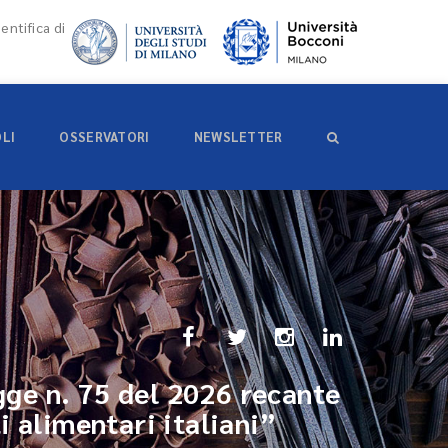
entifica di
OLI
OSSERVATORI
NEWSLETTER
egge n. 75 del 2026 recante
i alimentari italiani”