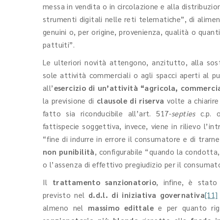
messa in vendita o in circolazione e alla distribuz
strumenti digitali nelle reti telematiche”, di alim
genuini o, per origine, provenienza, qualità o quanti
pattuiti”.
Le ulteriori novità attengono, anzitutto, alla sost
sole attività commerciali o agli spacci aperti al p
all’
esercizio di un’attività “agricola, commerci
la previsione di
clausole di riserva
volte a chiarire
fatto sia riconducibile all’art. 517-
septies
c.p. 
fattispecie soggettiva, invece, viene in rilievo l’i
“fine di indurre in errore il consumatore e di trarne
non punibilità
, configurabile “quando la condotta,
o l’assenza di effettivo pregiudizio per il consumat
Il
trattamento sanzionatorio
, infine, è stat
previsto nel
d.d.l. di iniziativa governativa
[11]
almeno nel
massimo edittale
e per quanto rig