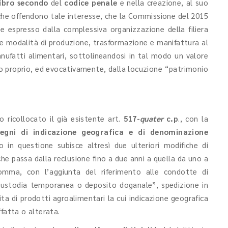
libro secondo
del
codice penale
e nella creazione, al suo
 che offendono tale interesse, che la Commissione del 2015
e espresso dalla complessiva organizzazione della filiera
le modalità di produzione, trasformazione e manifattura al
anufatti alimentari, sottolineandosi in tal modo un valore
o proprio, ed evocativamente, dalla locuzione “patrimonio
o ricollocato il già esistente art.
517-
quater
c.p
., con la
segni di indicazione geografica e di denominazione
to in questione subisce altresì due ulteriori modifiche di
che passa dalla reclusione fino a due anni a quella da uno a
omma, con l’aggiunta del riferimento alle condotte di
 custodia temporanea o deposito doganale”, spedizione in
ta di prodotti agroalimentari la cui indicazione geografica
fatta o alterata.