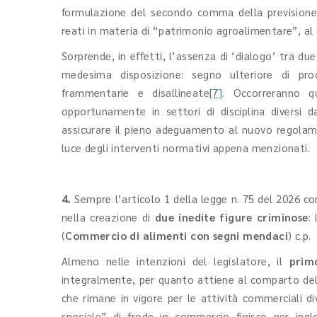
formulazione del secondo comma della previsione
reati in materia di “patrimonio agroalimentare”, al c
Sorprende, in effetti, l’assenza di ‘dialogo’ tra d
medesima disposizione: segno ulteriore di pro
frammentarie e disallineate
[7]
. Occorreranno q
opportunamente in settori di disciplina diversi d
assicurare il pieno adeguamento al nuovo regolam
luce degli interventi normativi appena menzionati.
4.
Sempre l’articolo 1 della legge n. 75 del 2026 con
nella creazione di
due inedite figure criminose
:
(
Commercio di alimenti con segni mendaci
) c.p.
Almeno nelle intenzioni del legislatore, il
prim
integralmente, per quanto attiene al comparto de
che rimane in vigore per le attività commerciali di
speciale” di frode in commercio finisce per ing