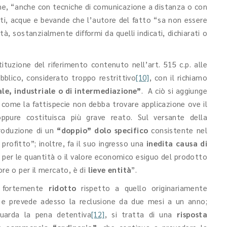
ione, “anche con tecniche di comunicazione a distanza o con
enti, acque e bevande che l’autore del fatto “sa non essere
tà, sostanzialmente difformi da quelli indicati, dichiarati o
ituzione del riferimento contenuto nell’art. 515 c.p. alle
ubblico, considerato troppo restrittivo
[10]
, con il richiamo
ale, industriale o di intermediazione”
. A ciò si aggiunge
 come la fattispecie non debba trovare applicazione ove il
oppure costituisca più grave reato. Sul versante della
ntroduzione di un
“doppio” dolo specifico
consistente nel
 profitto”; inoltre, fa il suo ingresso una
inedita causa di
 per le quantità o il valore economico esiguo del prodotto
ore o per il mercato, è di
lieve entità
”.
o fortemente
ridotto
rispetto a quello originariamente
e prevede adesso la reclusione da due mesi a un anno;
uarda la pena detentiva
[12]
, si tratta di una
risposta