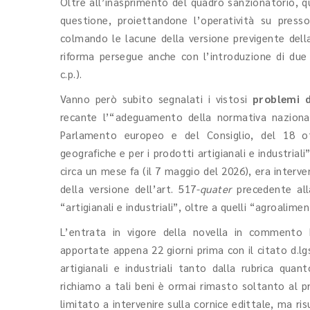
Oltre all’inasprimento del quadro sanzionatorio, qu
questione, proiettandone l’operatività su pressoc
colmando le lacune della versione previgente del
riforma persegue anche con l’introduzione di due i
c.p.).
Vanno però subito segnalati i vistosi
problemi 
recante l’“adeguamento della normativa nazional
Parlamento europeo e del Consiglio, del 18 ott
geografiche e per i prodotti artigianali e industria
circa un mese fa (il 7 maggio del 2026), era inter
della versione dell’art. 517-
quater
precedente all
“artigianali e industriali”, oltre a quelli “agroalimen
L’entrata in vigore della novella in commento h
apportate appena 22 giorni prima con il citato d.lg
artigianali e industriali tanto dalla rubrica qu
richiamo a tali beni è ormai rimasto soltanto al p
limitato a intervenire sulla cornice edittale, ma r