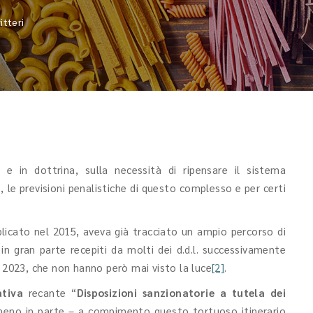
itteri
e in dottrina, sulla necessità di ripensare il sistema
 le previsioni penalistiche di questo complesso e per certi
blicato nel 2015, aveva già tracciato un ampio percorso di
in gran parte recepiti da molti dei d.d.l. successivamente
 2023, che non hanno però mai visto la luce
[2]
.
ativa
recante “
Disposizioni sanzionatorie a tutela dei
lmeno in parte – a compimento questo tortuoso itinerario