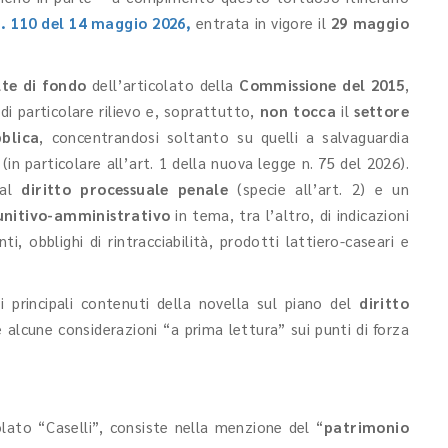
n. 110 del 14 maggio 2026,
entrata in vigore il
29 maggio
lte di fondo
dell’articolato della
Commissione del 2015
,
 di particolare rilievo e, soprattutto,
non tocca
il
settore
bblica
, concentrandosi soltanto su quelli a salvaguardia
i
(in particolare all’art. 1 della nuova legge n. 75 del 2026).
 al
diritto processuale penale
(specie all’art. 2) e un
punitivo-amministrativo
in tema, tra l’altro, di indicazioni
i, obblighi di rintracciabilità, prodotti lattiero-caseari e
 principali contenuti della novella sul piano del
diritto
e alcune considerazioni “a prima lettura” sui punti di forza
olato “Caselli”, consiste nella menzione del “
patrimonio