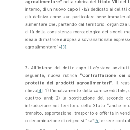
agroalimentare
” nella rubrica del
titolo VIII
del
interno, di un nuovo
capo II-
bis
dedicato ai delitti
già definiva come «un particolare bene immaterial
alimentare che, partendo dal territorio, organizza 
di là della consistenza merceologica dei singoli m
ideale di matrice europea a sovranazionale espress
agroalimentare”»
[3]
.
3.
All’interno del detto capo II-
bis
viene anzitutt
seguente, nuova rubrica “
Contraffazione dei 
protetta dei prodotti agroalimentari
”. Il rea
rilievo
[4]
: 1) l’innalzamento della cornice edittale, 
quattro anni; 2) la sostituzione del secondo c
introduzione nel territorio dello Stato “anche in
transito, esportazione, trasporto e offerta in vendi
o denominazione di origine si “sa”
[5]
essere contraf