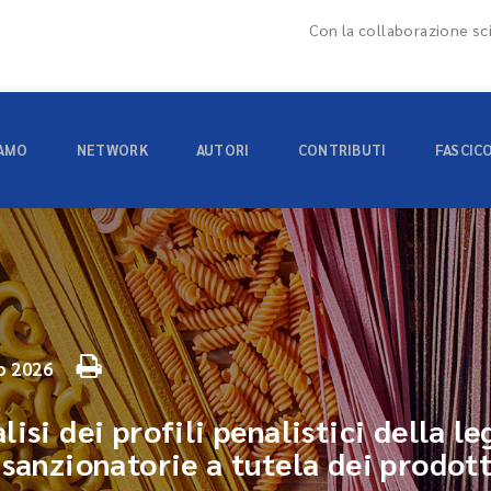
Con la collaborazione sci
IAMO
NETWORK
AUTORI
CONTRIBUTI
FASCIC
o 2026
isi dei profili penalistici della l
 sanzionatorie a tutela dei prodott