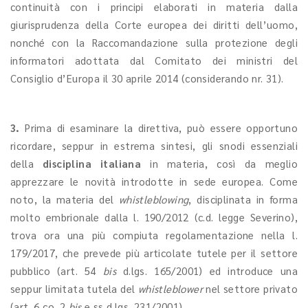
continuità con i principi elaborati in materia dalla
giurisprudenza della Corte europea dei diritti dell’uomo,
nonché con la Raccomandazione sulla protezione degli
informatori adottata dal Comitato dei ministri del
Consiglio d’Europa il 30 aprile 2014 (considerando nr. 31).
3.
Prima di esaminare la direttiva, può essere opportuno
ricordare, seppur in estrema sintesi, gli snodi essenziali
della
disciplina italiana
in materia, così da meglio
apprezzare le novità introdotte in sede europea. Come
noto, la materia del
whistleblowing
, disciplinata in forma
molto embrionale dalla l. 190/2012 (c.d. legge Severino),
trova ora una più compiuta regolamentazione nella l.
179/2017, che prevede più articolate tutele per il settore
pubblico (art. 54
bis
d.lgs. 165/2001) ed introduce una
seppur limitata tutela del
whistleblower
nel settore privato
(art. 6 co. 2
bis
e ss d.lgs. 231/2001).