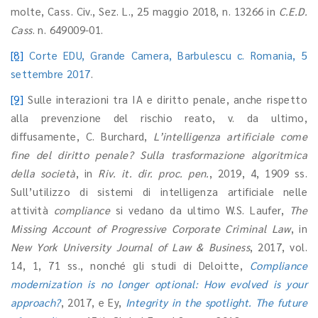
molte, Cass. Civ., Sez. L., 25 maggio 2018, n. 13266 in
C.E.D.
Cass
. n. 649009-01.
[8]
Corte EDU, Grande Camera, Barbulescu c. Romania, 5
settembre 2017
.
[9]
Sulle interazioni tra IA e diritto penale, anche rispetto
alla prevenzione del rischio reato, v. da ultimo,
diffusamente, C. Burchard,
L’intelligenza artificiale come
fine del diritto penale? Sulla trasformazione algoritmica
della società
, in
Riv. it. dir. proc. pen.
, 2019, 4, 1909 ss.
Sull’utilizzo di sistemi di intelligenza artificiale nelle
attività
compliance
si vedano da ultimo W.S. Laufer,
The
Missing Account of Progressive Corporate Criminal Law
, in
New York University Journal of Law & Business
, 2017, vol.
14, 1, 71 ss., nonché gli studi di Deloitte,
Compliance
modernization is no longer optional: How evolved is your
approach?
, 2017, e Ey,
Integrity in the spotlight.
The future