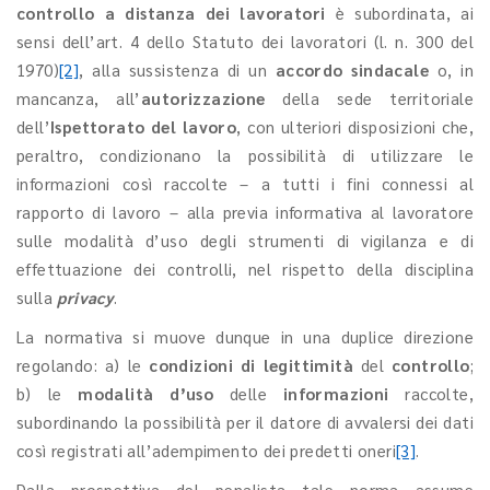
controllo a distanza dei lavoratori
è subordinata, ai
sensi dell’art. 4 dello Statuto dei lavoratori (l. n. 300 del
1970)
[2]
, alla sussistenza di un
accordo sindacale
o, in
mancanza, all’
autorizzazione
della sede territoriale
dell’
Ispettorato del lavoro
, con ulteriori disposizioni che,
peraltro, condizionano la possibilità di utilizzare le
informazioni così raccolte – a tutti i fini connessi al
rapporto di lavoro – alla previa informativa al lavoratore
sulle modalità d’uso degli strumenti di vigilanza e di
effettuazione dei controlli, nel rispetto della disciplina
sulla
privacy
.
La normativa si muove dunque in una duplice direzione
regolando: a) le
condizioni di legittimità
del
controllo
;
b) le
modalità d’uso
delle
informazioni
raccolte,
subordinando la possibilità per il datore di avvalersi dei dati
così registrati all’adempimento dei predetti oneri
[3]
.
Dalla prospettiva del penalista tale norma assume