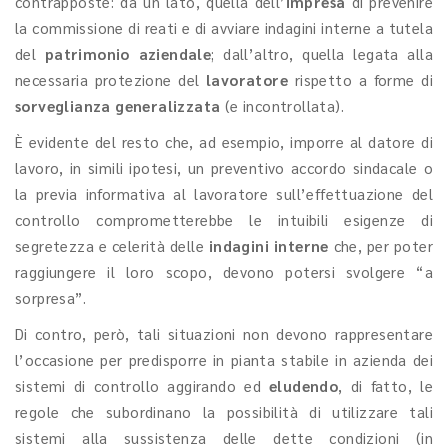
contrapposte: da un lato, quella dell’
impresa
di prevenire
la commissione di reati e di avviare indagini interne a tutela
del
patrimonio aziendale
; dall’altro, quella legata alla
necessaria protezione del
lavoratore
rispetto a forme di
sorveglianza generalizzata
(e incontrollata).
È evidente del resto che, ad esempio, imporre al datore di
lavoro, in simili ipotesi, un preventivo accordo sindacale o
la previa informativa al lavoratore sull’effettuazione del
controllo comprometterebbe le intuibili esigenze di
segretezza e celerità delle
indagini interne
che, per poter
raggiungere il loro scopo, devono potersi svolgere “a
sorpresa”.
Di contro, però, tali situazioni non devono rappresentare
l’occasione per predisporre in pianta stabile in azienda dei
sistemi di controllo aggirando ed
eludendo
, di fatto, le
regole che subordinano la possibilità di utilizzare tali
sistemi alla sussistenza delle dette condizioni (in