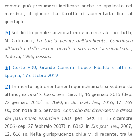
comma può presumersi inefficace anche se applicata nel
massimo, il giudice ha facoltà di aumentarla fino al
quintuplo.
[5]
Sul diritto penale sanzionatorio v. in generale, per tutti,
M. Catenacci,
La tutela penale dell’ambiente. Contributo
all’analisi delle norme penali a struttura ‘sanzionatoria’
,
Padova, 1996,
passim
.
[6]
Corte EDU, Grande Camera, Lopez Ribalda e altri c.
Spagna, 17 ottobre 2019
.
[7]
In merito agli orientamenti qui richiamati si vedano da
ultimo,
ex multis
: Cass. pen., Sez. II, 16 gennaio 2015 (dep.
22 gennaio 2015), n. 2890, in
Dir. prat. lav
., 2016, 12, 769
ss., con nota di S. Servidio,
Controllo dei dipendenti e difesa
del patrimonio aziendale
; Cass. pen., Sez. III, 15 dicembre
2006 (dep. 27 febbraio 2007), n. 8042, in
Dir. prat. lav
., 2007,
12, 816 ss. Nella giurisprudenza civile v., di recente, tra le