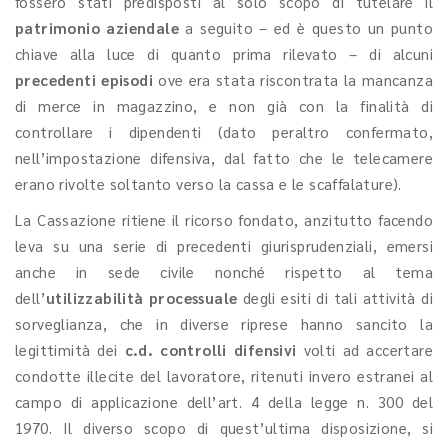
fossero stati predisposti al solo scopo di tutelare il
patrimonio aziendale
a seguito – ed è questo un punto
chiave alla luce di quanto prima rilevato – di alcuni
precedenti episodi
ove era stata riscontrata la mancanza
di merce in magazzino, e non già con la finalità di
controllare i dipendenti (dato peraltro confermato,
nell’impostazione difensiva, dal fatto che le telecamere
erano rivolte soltanto verso la cassa e le scaffalature).
La Cassazione ritiene il ricorso fondato, anzitutto facendo
leva su una serie di precedenti giurisprudenziali, emersi
anche in sede civile nonché rispetto al tema
dell’
utilizzabilità processuale
degli esiti di tali attività di
sorveglianza, che in diverse riprese hanno sancito la
legittimità dei
c.d.
controlli difensivi
volti ad accertare
condotte illecite del lavoratore, ritenuti invero estranei al
campo di applicazione dell’art. 4 della legge n. 300 del
1970. Il diverso scopo di quest’ultima disposizione, si