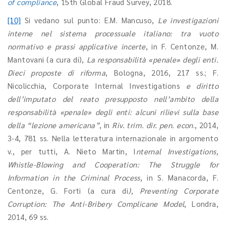
of compliance
, 15th Global Fraud Survey, 2018.
[10]
Si vedano sul punto: E.M. Mancuso,
Le investigazioni
interne nel sistema processuale italiano: tra vuoto
normativo e prassi applicative incerte
, in F. Centonze, M.
Mantovani (a cura di),
La responsabilità «penale» degli enti.
Dieci proposte di riforma
, Bologna, 2016, 217 ss.; F.
Nicolicchia, Corporate Internal Investigations
e diritto
dell’imputato del reato presupposto nell’ambito della
responsabilità «penale» degli enti: alcuni rilievi sulla base
della “lezione americana”
, in
Riv. trim. dir. pen. econ
., 2014,
3-4, 781 ss. Nella letteratura internazionale in argomento
v., per tutti, A. Nieto Martin, I
nternal Investigations,
Whistle-Blowing and Cooperation: The Struggle for
Information in the Criminal Process
, in S. Manacorda, F.
Centonze, G. Forti (a cura di
), Preventing Corporate
Corruption: The Anti-Bribery Complicane Model
, Londra,
2014, 69 ss.