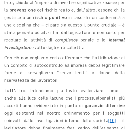
lato, chiede all’impresa di investire significative
risorse
per
la
prevenzione
del rischio reato e, dall’altro, espone chi la
gestisce a un
rischio punitivo
in caso di non conformità a
una disciplina che – ci pare sia questo il punto cruciale – è
stata pensata ad
altri fini
dal legislatore, e non certo per
regolare le attività di
compliance
penale e le
internal
investigation
svolte dagli enti collettivi.
Con ciò non vogliamo certo affermare che l’attribuzione di
un compito di autocontrollo all’impresa debba legittimare
forme di sorveglianza “senza limiti” a danno dalla
riservatezza dei lavoratori.
Tutt’altro. Intendiamo piuttosto evidenziare come –
anche alla luce delle lacune che i processualpenalisti più
accorti hanno evidenziato in punto di
garanzie difensive
oggi esistenti nel nostro ordinamento per i soggetti
coinvolti dalle investigazioni interne delle società
[10]
– il
legislatore debba finalmente farsi carico dell’esigenza di