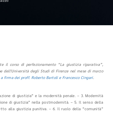
lazzo
nte il corso di perfezionamento “La giustizia riparativa”,
he dell'Università degli Studi di Firenze nel mese di marzo
a firma dei proff. Roberto Bartoli e Francesco Cingari
.
zione di giustizia” e la modernità penale. – 3. Modernità
ione di giustizia” nella postmodernità. – 5. Il senso della
tto alla giustizia punitiva. – 6. Il ruolo della “comunità”