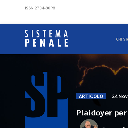
ISSN 2704-8098
CHI S
ARTICOLO
24 No
Plaidoyer per 