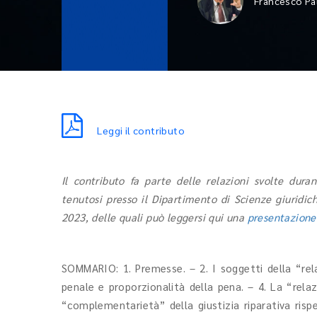
Francesco Pa
Leggi il contributo
Il contributo fa parte delle relazioni svolte dura
tenutosi presso il Dipartimento di Scienze giuridic
2023,
delle quali può leggersi qui una
presentazione 
SOMMARIO: 1. Premesse. – 2. I soggetti della “rela
penale e proporzionalità della pena. – 4. La “relaz
“complementarietà” della giustizia riparativa rispe