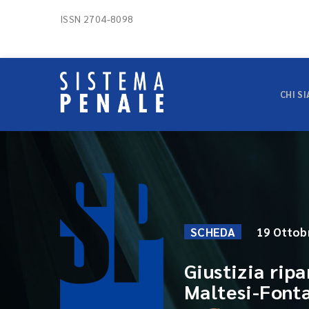
ISSN 2704-8098
CHI S
SCHEDA
19 Ottob
Giustizia rip
Maltesi-Fonta