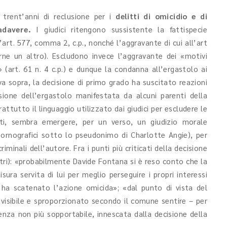
trent’anni di reclusione per i
delitti di omicidio e di
adavere.
I giudici ritengono sussistente la fattispecie
art. 577, comma 2, c.p., nonché l’aggravante di cui all’art
rne un altro). Escludono invece l’aggravante dei «motivi
tà» (art. 61 n. 4 c.p.) e dunque la condanna all’ergastolo ai
a sopra, la decisione di primo grado ha suscitato reazioni
usione dell’ergastolo manifestata da alcuni parenti della
ttutto il linguaggio utilizzato dai giudici per escludere le
atti, sembra emergere, per un verso, un giudizio morale
pornografici sotto lo pseudonimo di Charlotte Angie), per
iminali dell’autore. Fra i punti più criticati della decisione
stri): «probabilmente Davide Fontana si è reso conto che la
ura servita di lui per meglio perseguire i propri interessi
 ha scatenato l’azione omicida»; «dal punto di vista del
visibile e sproporzionato secondo il comune sentire – per
renza non più sopportabile, innescata dalla decisione della