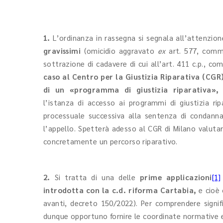
1.
L’ordinanza in rassegna si segnala all’attenzio
gravissimi
(omicidio aggravato
ex
art. 577, comma 
sottrazione di cadavere di cui all’art. 411 c.p., c
caso al Centro per la Giustizia Riparativa (CGR
di un «programma di giustizia riparativa»
l’istanza di accesso ai programmi di giustizia ri
processuale successiva alla sentenza di condanna
l’appello. Spetterà adesso al CGR di Milano valut
concretamente un percorso riparativo.
2.
Si tratta di una delle
prime applicazioni
[1]
introdotta con la c.d. riforma Cartabia,
e cioè 
avanti, decreto 150/2022). Per comprendere signifi
dunque opportuno fornire le coordinate normative en