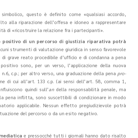
o simbolico, questo è definito come «qualsiasi accordo,
olto alla riparazione dell’offesa e idoneo a rappresentare
à di «ricostruire la relazione fra i partecipanti».
 positivo di un percorso di giustizia riparativa potrà
lcuni strumenti di valutazione giuridica in senso favorevole
 di grave reato procedibile d’ufficio e di condanna a pena
o positivo sono, per un verso, l’applicazione della nuova
 n.6, c.p.; per altro verso, una graduazione della pena
pro-
 di cui all’art. 133 c.p. (ai sensi dell’art. 58, comma 1,
fluiscono quindi sull’
an
della responsabilità penale, ma
la pena inflitta, sono suscettibili di condizionare in modo
atorio applicabile. Nessun effetto pregiudizievole potrà
tuazione del percorso o da un esito negativo.
mediatica
e pressocché tutti i giornali hanno dato risalto