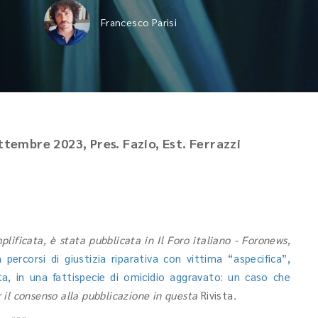
Francesco Parisi
ettembre 2023, Pres. Fazio, Est. Ferrazzi
lificata, è stata pubblicata in Il Foro italiano - Foronews,
a percorsi di giustizia riparativa con vittima “aspecifica”,
tta, in una fattispecie di omicidio aggravato: un caso che
r il consenso alla pubblicazione in questa
Rivista
.