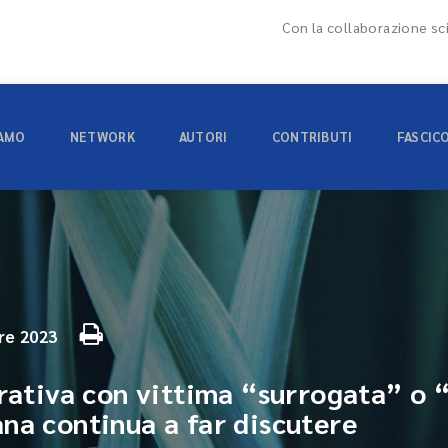
Con la collaborazione sci
IAMO
NETWORK
AUTORI
CONTRIBUTI
FASCIC
re 2023
arativa con vittima “surrogata” o “
na continua a far discutere