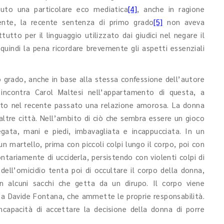
vuto una particolare eco mediatica
[4]
, anche in ragione
ente, la recente sentenza di primo grado
[5]
non aveva
tto per il linguaggio utilizzato dai giudici nel negare il
 quindi la pena ricordare brevemente gli aspetti essenziali
grado, anche in base alla stessa confessione dell’autore
incontra Carol Maltesi nell’appartamento di questa, a
avuto nel recente passato una relazione amorosa. La donna
 altre città. Nell’ambito di ciò che sembra essere un gioco
gata, mani e piedi, imbavagliata e incappucciata. In un
n martello, prima con piccoli colpi lungo il corpo, poi con
ariamente di ucciderla, persistendo con violenti colpi di
dell’omicidio tenta poi di occultare il corpo della donna,
in alcuni sacchi che getta da un dirupo. Il corpo viene
no a Davide Fontana, che ammette le proprie responsabilità.
ncapacità di accettare la decisione della donna di porre