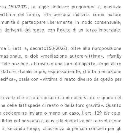
reto 150/2022, la legge definisce programma di giustizia
vittima del reato, alla persona indicata come autore
comunità di partecipare liberamente, in modo consensuale,
ni derivanti dal reato, con l’aiuto di un terzo imparziale,
a 1, lett. a, decreto150/2022), oltre alla riproposizione
rnazionale, e cioè «mediazione autore-vittima», «family
in tale nozione, attraverso una formula aperta, «ogni altro
islatore stabilisce poi, espressamente, che la mediazione
cifica», ossia con «vittima di reato diverso da quello per
 prevede che esso è consentito «in ogni stato e grado del
ne delle fattispecie di reato o della loro gravità». Quanto
può decidere se inviare o meno un caso, l’art. 129
bis
c.p.p.
tilità» del percorso di giustizia riparativa per la risoluzione
 in secondo luogo, «l’assenza di pericoli concreti per gli