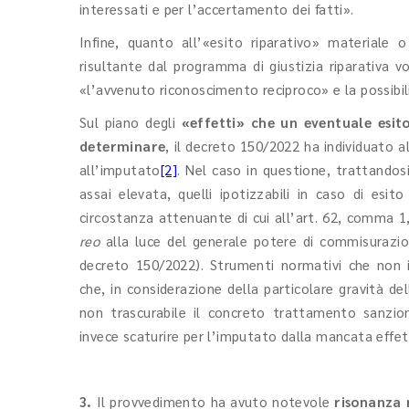
interessati e per l’accertamento dei fatti».
Infine, quanto all’«esito riparativo» materiale 
risultante dal programma di giustizia riparativa v
«l’avvenuto riconoscimento reciproco» e la possibilit
Sul piano degli
«effetti» che un eventuale esito
determinare
, il decreto 150/2022 ha individuato a
all’imputato
[2]
. Nel caso in questione, trattandosi
assai elevata, quelli ipotizzabili in caso di esit
circostanza attenuante di cui all’art. 62, comma 1,
reo
alla luce del generale potere di commisurazione
decreto 150/2022). Strumenti normativi che non in
che, in considerazione della particolare gravità del
non trascurabile il concreto trattamento sanzion
invece scaturire per l’imputato dalla mancata effet
3.
Il provvedimento ha avuto notevole
risonanza 