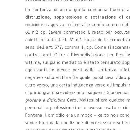
La sentenza di primo grado condanna l’uomo a 
distruzione, soppressione o sottrazione di c
omicidiaria aggravata di cui al secondo comma dell’
61 n.2 c.p. (avere commesso il reato per occulta
abietti o futili» (art. 61 n.1 c.p.) e della «crudel
sensi dell’art. 577, comma 1, c.p. Come si accennav
contrastanti. Oltre all’insoddisfazione per l’escl
vittima, sul piano mediatico è stato censurato sopra
aggravanti. In alcune parti della sentenza, inf
negativo sulla vittima (la quale pubblicava video 
altro verso, una certa indulgenza verso gli impulsi cr
di primo grado si evidenziano i seguenti (corsivi no
giovane e disinibita
Carol Maltesi si era qualche mis
personali e professionali e lo avesse usato e ciò
Fontana, l’omicidio era un modo – certo non condi
venire fuori dalla condizione di incertezza e soffe
stimolante donna
amata di allontanarsi da lui».