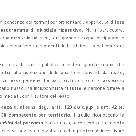
n pendenza dei termini per presentare l’appello,
la difesa
 programma di giustizia riparativa.
Più in particolare,
onalmente in udienza, «un grande bisogno di riparare in
a nei confronti dei parenti della vittima sia nei confronti
ia le parti civili. Il pubblico ministero giacché ritiene che
tile alla risoluzione delle questioni derivanti dal reato,
 cui essa perviene. Le parti civili non solo si associano
ano l’assoluta indisponibilità di tutte le persone offese a
 o mediati, con l’autore del reato.
stanza e, ai sensi degli artt. 129
bis
c.p.p. e art. 42 ss.
 CGR competente per territorio.
I giudici riconoscono la
utilità
del percorso
è affermata, anche contro la volontà
che, valorizzando la volontà del legislatore di incentivare