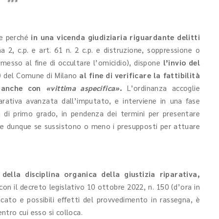
***
ne perché
in una vicenda giudiziaria riguardante delitti
2, c.p. e art. 61 n. 2 c.p. e distruzione, soppressione o
ommesso al fine di occultare l’omicidio), dispone
l’invio del
)
del Comune di Milano
al fine di verificare la
fattibilità
, anche con
«vittima aspecifica»
.
L’ordinanza accoglie
parativa avanzata dall’imputato, e interviene in una fase
 di primo grado, in pendenza dei termini per presentare
are dunque se sussistono o meno i presupposti per attuare
della disciplina organica della giustizia riparativa,
con il decreto legislativo 10 ottobre 2022, n. 150 (d’ora in
cato e possibili effetti del provvedimento in rassegna, è
tro cui esso si colloca.