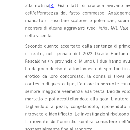
alla notizia
[3]
. Già i fatti di cronaca avevano a
dell’efferatezza del fatto commesso. Analogam
mancato di suscitare scalpore e polemiche, soprattu
ricorrere di alcune aggravanti (vedi
infra
, §V). Vale
della vicenda.
Secondo quanto accertato dalla sentenza di primo 
di reato, nel gennaio del 2022 Davide Fontana 
Rescaldina (in provincia di Milano). I due hanno 
ha da poco deciso di allontanarsi e di spostarsi in
erotico da loro concordato, la donna si trova le
contesto di questo tipo, l’autore la percuote con u
sempre maggiore veemenza alla testa. Decide volont
martello e poi accoltellandola alla gola. L’autore 
tagliandolo a pezzi, congelandolo, riponendolo 
ritrovato e identificato. Le investigazioni risalgo
Il movente dell’omicidio sembra consistere nell’i
sostanzialmente fine al rapporto.