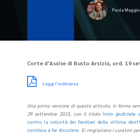
Paola Maggio
Corte d’Assise di Busto Arsizio, ord. 19 s
Leggi l'ordinanza
Una prima versione di questo articolo, in forma semp
29 settembre 2023, con il titolo
Invio giudiziale 
contro la volontà dei familiari della vittima dire
continua a far discutere
.
Si ringraziano i curatori pe