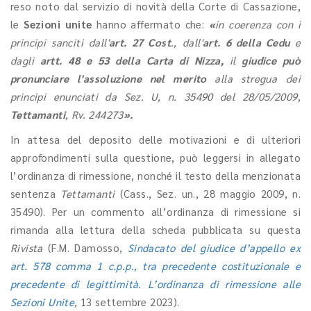
reso noto dal servizio di novità della Corte di Cassazione,
le
Sezioni unite
hanno affermato che:
«
in coerenza con i
principi sanciti dall'
art. 27 Cost
., dall'
art. 6 della Cedu
e
dagli
artt. 48 e 53 della Carta di Nizza,
il
giudice può
pronunciare l'assoluzione nel merito
alla stregua dei
principi enunciati da Sez. U, n. 35490 del 28/05/2009,
Tettamanti
, Rv. 244273
».
In attesa del deposito delle motivazioni e di ulteriori
approfondimenti sulla questione, può leggersi in allegato
l’ordinanza di rimessione, nonché il testo della menzionata
sentenza
Tettamanti
(Cass., Sez. un., 28 maggio 2009, n.
35490). Per un commento all’ordinanza di rimessione si
rimanda alla lettura della scheda pubblicata su questa
Rivista
(F.M. Damosso,
Sindacato del giudice d’appello ex
art. 578 comma 1 c.p.p., tra precedente costituzionale e
precedente di legittimità. L’ordinanza di rimessione alle
Sezioni Unite
,
13 settembre 2023).