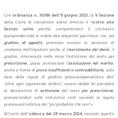
Con
ordinanza n. 30386 dell’8 giugno 2023
, la
V Sezione
della Corte di cassazione aveva rimesso il r
icorso alle
Sezioni unite
perché componessero il contrasto
giurisprudenziale in ordine alla seguente questione:
«se, nel
giudizio di appello
promosso avverso la sentenza di
condanna dell'imputato anche al
risarcimento dei danni
, il
giudice, intervenuta nelle more l'estinzione del reato per
prescrizione
, possa pronunciare l'
assoluzione nel merito
,
anche a fronte di
prove insufficienti o contraddittorie
, sulla
base della regola di giudizio processualpenalistica dell'
"oltre ogni ragionevole dubbio", ovvero debba far prevalere
la declaratoria di
estinzione
del reato
per prescrizione
,
pronunciandosi sulle statuizioni civili secondo la regola
processualcivilistica del "più probabile che non"».
All’esito dell’
udienza del 28 marzo 2024
, secondo quanto