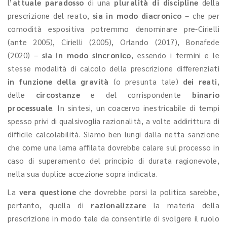
l’
attuale paradosso
di una
pluralità di discipline
della
prescrizione del reato,
sia in modo diacronico
– che per
comodità espositiva potremmo denominare pre-Cirielli
(ante 2005), Cirielli (2005), Orlando (2017), Bonafede
(2020) –
sia in modo sincronico
, essendo i termini e le
stesse modalità di calcolo della prescrizione differenziati
in funzione della gravità
(o presunta tale)
dei reati
,
delle
circostanze
e del corrispondente
binario
processuale
. In sintesi, un coacervo inestricabile di tempi
spesso privi di qualsivoglia razionalità, a volte addirittura di
difficile calcolabilità. Siamo ben lungi dalla netta sanzione
che come una lama affilata dovrebbe calare sul processo in
caso di superamento del principio di durata ragionevole,
nella sua duplice accezione sopra indicata.
La
vera questione
che dovrebbe porsi la politica sarebbe,
pertanto, quella di
razionalizzare
la materia della
prescrizione in modo tale da consentirle di svolgere il ruolo