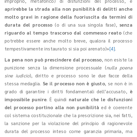
improprio, metaforico) di disfunzioni del processo, e
aprirebbe la strada alla non punibilità di delitti anche
molto gravi in ragione della fuoriuscita da termini di
durata del processo
(o di una sua singola fase),
senza
riguardo al tempo trascorso dal commesso reato
(che
potrebbe essere anche molto breve, qualora il processo
tempestivamente instaurato si sia poi arenato)»
[4]
.
La pena non può prescindere dal processo
, non esiste la
punizione senza la dimensione processuale (
nulla poena
sine iudicio
), diritto e processo sono le due facce della
stessa medaglia.
Se il processo non è giusto
, se non è in
grado di garantire i diritti fondamentali dell’accusato,
è
impossibile punire
. È quindi
naturale che le disfunzioni
del processo portino alla non punibilità
ed è coerente
col sistema costituzionale che la prescrizione sia, nei fatti,
la sanzione per la violazione del principio di ragionevole
durata del processo inteso come garanzia primaria, ma