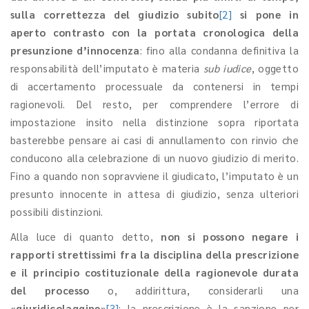
sulla correttezza del giudizio subito
[2]
si pone in
aperto contrasto con la portata cronologica della
presunzione d’innocenza
: fino alla condanna definitiva la
responsabilità dell’imputato è materia
sub iudice
, oggetto
di accertamento processuale da contenersi in tempi
ragionevoli. Del resto, per comprendere l’errore di
impostazione insito nella distinzione sopra riportata
basterebbe pensare ai casi di annullamento con rinvio che
conducono alla celebrazione di un nuovo giudizio di merito.
Fino a quando non sopravviene il giudicato, l’imputato è un
presunto innocente in attesa di giudizio, senza ulteriori
possibili distinzioni.
Alla luce di quanto detto,
non si possono negare i
rapporti strettissimi fra la disciplina della prescrizione
e il principio costituzionale della ragionevole durata
del processo
o, addirittura, considerarli una
«
giuridicolaggine
»
[3]
: la prescrizione è la sanzione per