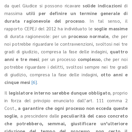
da quel Giudice si possono ricavare
solide indicazioni
di
massima
utili per definire un termine generale di
durata ragionevole del processo
. In tal senso, il
rapporto CEPEJ del 2012 ha individuato le
soglie massime
di durata ragionevole: per un
processo normale
, che per
noi potrebbe riguardare le contravvenzioni, svoltosi nei tre
gradi di giudizio, compresa la fase delle indagini,
quattro
anni e tre mesi
; per un processo
complesso
, che per noi
potrebbe riguardare i delitti, svoltosi sempre nei tre gradi
di giudizio, compresa la fase delle indagini,
otto anni e
cinque mesi
[6]
.
Il
legislatore interno sarebbe dunque obbligato
, proprio
in forza del principio enunciato dall’art. 111 comma 2
Cost.,
a garantire che ogni processo non ecceda queste
soglie
, a prescindere dalle
peculiarità del caso concreto
che potrebbero, semmai, giustificare un’ulteriore
riduzione del tempo del processo, non certo il