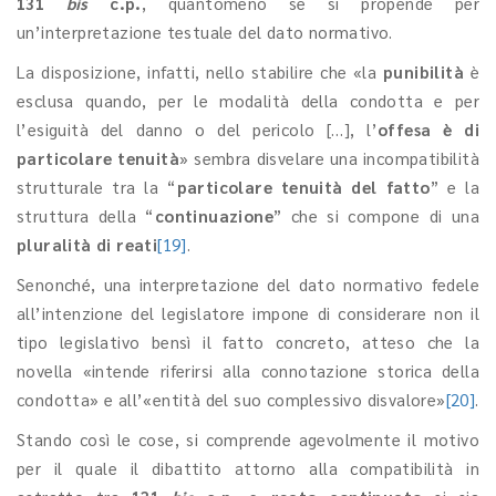
131
bis
c.p.
, quantomeno se si propende per
un’interpretazione testuale del dato normativo.
La disposizione, infatti, nello stabilire che «la
punibilità
è
esclusa quando, per le modalità della condotta e per
l’esiguità del danno o del pericolo […], l’
offesa è di
particolare tenuità
» sembra disvelare una incompatibilità
strutturale tra la “
particolare tenuità del fatto
” e la
struttura della “
continuazione
” che si compone di una
pluralità di reati
[19]
.
Senonché, una interpretazione del dato normativo fedele
all’intenzione del legislatore impone di considerare non il
tipo legislativo bensì il fatto concreto, atteso che la
novella «intende riferirsi alla connotazione storica della
condotta» e all’«entità del suo complessivo disvalore»
[20]
.
Stando così le cose, si comprende agevolmente il motivo
per il quale il dibattito attorno alla compatibilità in