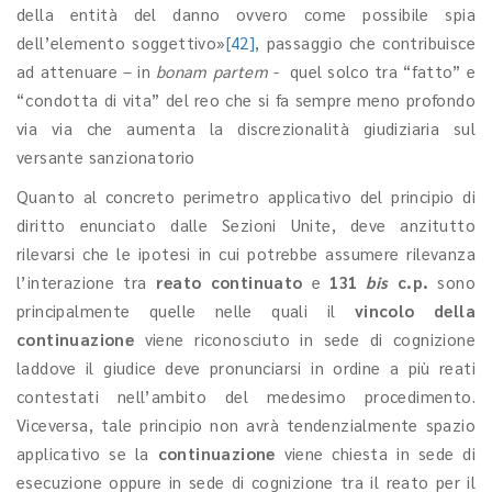
della entità del danno ovvero come possibile spia
dell’elemento soggettivo»
[42]
, passaggio che contribuisce
ad attenuare – in
bonam partem
- quel solco tra “fatto” e
“condotta di vita” del reo che si fa sempre meno profondo
via via che aumenta la discrezionalità giudiziaria sul
versante sanzionatorio
Quanto al concreto perimetro applicativo del principio di
diritto enunciato dalle Sezioni Unite, deve anzitutto
rilevarsi che le ipotesi in cui potrebbe assumere rilevanza
l’interazione tra
reato continuato
e
131
bis
c.p.
sono
principalmente quelle nelle quali il
vincolo della
continuazione
viene riconosciuto in sede di cognizione
laddove il giudice deve pronunciarsi in ordine a più reati
contestati nell’ambito del medesimo procedimento.
Viceversa, tale principio non avrà tendenzialmente spazio
applicativo se la
continuazione
viene chiesta in sede di
esecuzione oppure in sede di cognizione tra il reato per il