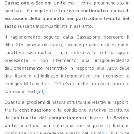
Cassazione a Sezioni Unite
che - come preannunciato in
apertura - ha negato che tra
reato continuato
e
causa di
esclusione della punibilità per particolare tenuità del
fatto
sussista incompatibilità in astratto.
Il ragionamento seguito dalla Cassazione ripercorre il
dibattito appena riassunto, facendo proprie le obiezioni di
carattere sistematico - già sintetizzate nel paragrafo
precedente - con riferimento alla irragionevolezza
dell’orientamento restrittivo in rapporto alla
ratio
delle
due figure e all’indirizzo interpretativo che riconosce la
configurabilità dell’art. 131
bis
c.p. nelle ipotesi di concorso
formale di reati
[30]
.
Quanto ai problemi di natura strutturale relativi ai rapporti
tra la
continuazione
e la condizione ostativa costituita
dall’
abitualità del comportamento
, invece, le
Sezioni
Unite
adottano una soluzione che si pone in linea di
continuità con il precedente arresto del 2016
[31]
(più volte