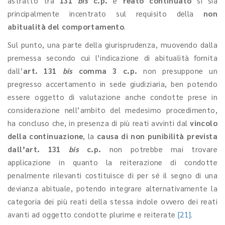
astratto tra
131
bis
c.p.
e
reato continuato
si sia
principalmente incentrato sul requisito della
non
abitualità del comportamento
.
Sul punto, una parte della giurisprudenza, muovendo dalla
premessa secondo cui l’indicazione di abitualità fornita
dall’
art. 131
bis
comma 3 c.p.
non presuppone un
pregresso accertamento in sede giudiziaria, ben potendo
essere oggetto di valutazione anche condotte prese in
considerazione nell’ambito del medesimo procedimento,
ha concluso che, in presenza di più reati avvinti dal
vincolo
della continuazione
, la
causa di non punibilità prevista
dall’art. 131
bis
c.p.
non potrebbe mai trovare
applicazione in quanto la reiterazione di condotte
penalmente rilevanti costituisce di per sé il segno di una
devianza abituale, potendo integrare alternativamente la
categoria dei più reati della stessa indole ovvero dei reati
avanti ad oggetto condotte plurime e reiterate
[21]
.