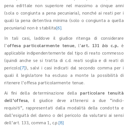
pena edittale non superiore nel massimo a cinque anni
(sola o congiunta a pena pecuniaria), nonché ai reati per i
quali la pena detentiva minima (solo o congiunta a quella
pecuniaria) non è stabilita
[6]
.
In tali casi, laddove il giudice ritenga di considerare
l’
offesa particolarmente tenue
, l’
art. 131
bis
c.p.
è
applicabile indipendentemente dal tipo di reato commesso
(quindi anche se si tratta di c.d. reati soglia e di reati di
pericolo
[7]
), salvi i casi indicati dal secondo comma per i
quali il legislatore ha escluso a monte la possibilità di
ritenere l’offesa particolarmente tenue.
Ai fini della determinazione della
particolare tenuità
dell’offesa
, il giudice deve attenersi a due “indici-
requisiti”, rappresentati dalla modalità della condotta e
dall’esiguità del danno o del pericolo da valutarsi ai sensi
dell’art. 133, comma 1, c.p.
[8]