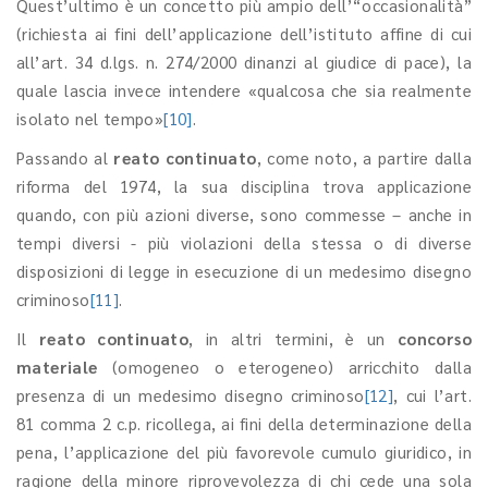
Quest’ultimo è un concetto più ampio dell’“occasionalità”
(richiesta ai fini dell’applicazione dell’istituto affine di cui
all’art. 34 d.lgs. n. 274/2000 dinanzi al giudice di pace), la
quale lascia invece intendere «qualcosa che sia realmente
isolato nel tempo»
[10]
.
Passando al
reato continuato
, come noto, a partire dalla
riforma del 1974, la sua disciplina trova applicazione
quando, con più azioni diverse, sono commesse – anche in
tempi diversi - più violazioni della stessa o di diverse
disposizioni di legge in esecuzione di un medesimo disegno
criminoso
[11]
.
Il
reato continuato
, in altri termini, è un
concorso
materiale
(omogeneo o eterogeneo) arricchito dalla
presenza di un medesimo disegno criminoso
[12]
, cui l’art.
81 comma 2 c.p. ricollega, ai fini della determinazione della
pena, l’applicazione del più favorevole cumulo giuridico, in
ragione della minore riprovevolezza di chi cede una sola