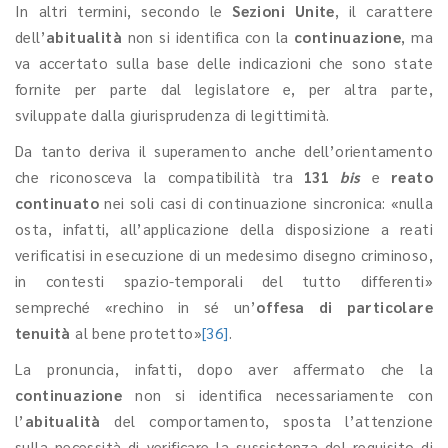
In altri termini, secondo le
Sezioni Unite
, il carattere
dell’
abitualità
non si identifica con la
continuazione
, ma
va accertato sulla base delle indicazioni che sono state
fornite per parte dal legislatore e, per altra parte,
sviluppate dalla giurisprudenza di legittimità.
Da tanto deriva il superamento anche dell’orientamento
che riconosceva la compatibilità tra
131
bis
e
reato
continuato
nei soli casi di continuazione sincronica: «nulla
osta, infatti, all’applicazione della disposizione a reati
verificatisi in esecuzione di un medesimo disegno criminoso,
in contesti spazio-temporali del tutto differenti»
sempreché «rechino in sé un’
offesa di particolare
tenuità
al bene protetto»
[36]
.
La pronuncia, infatti, dopo aver affermato che la
continuazione
non si identifica necessariamente con
l’
abitualità
del comportamento, sposta l’attenzione
sulla necessità di verificare la sussistenza del requisito di