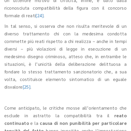
Un ulteriore motivo di criticità, infine, è dato dalla
riconosciuta compatibilità della figura con il concorso
formale di reati
[24]
.
In tal senso, si osserva che non risulta meritevole di un
diverso trattamento chi con la medesima condotta
commette più reati rispetto a chi realizza – anche in tempi
diversi – più violazioni di legge in esecuzione di un
medesimo disegno criminoso, atteso che, in entrambe le
situazioni, è l’unicità della deliberazione delittuosa a
fondare lo stesso trattamento sanzionatorio che, a sua
volta, costituisce elemento sintomatico di un eguale
disvalore
[25]
.
Come anticipato, le critiche mosse all’orientamento che
esclude in astratto la compatibilità tra il
reato
continuato
e la
causa di non punibilità per particolare
tenuità del fatto
hanno investito anche l’impostazione