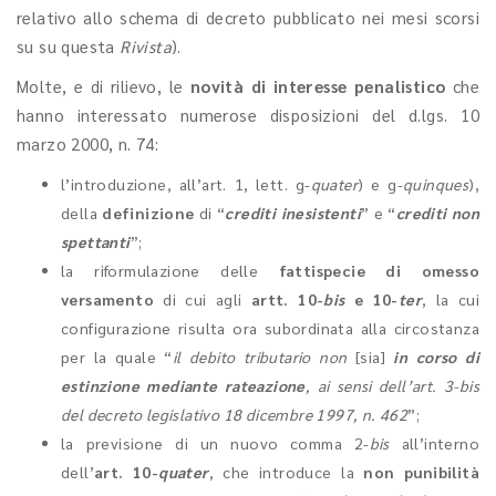
relativo allo schema di decreto pubblicato nei mesi scorsi
su su questa
Rivista
).
Molte, e di rilievo, le
novità di interesse penalistico
che
hanno interessato numerose disposizioni del d.lgs. 10
marzo 2000, n. 74:
l’introduzione, all’art. 1, lett. g-
quater
) e g-
quinques
),
della
definizione
di “
crediti inesistenti
” e “
crediti non
spettanti
”;
la riformulazione delle
fattispecie di omesso
versamento
di cui agli
artt. 10-
bis
e 10-
ter
, la cui
configurazione risulta ora subordinata alla circostanza
per la quale “
il debito tributario non
[sia]
in corso di
estinzione mediante rateazione
, ai sensi dell’art. 3-bis
del decreto legislativo 18 dicembre 1997, n. 462
”;
la previsione di un nuovo comma 2-
bis
all’interno
dell’
art. 10-
quater
, che introduce la
non punibilità