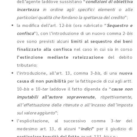
dell’agente laddove sussistano “
condizioni di obiettiva
incertezza
in ordine agli specifici elementi o alle
particolari qualità che fondano la spettanza del credito
”;
la modifica dell’art. 12-
bis
(ora rubricato “
Sequestro e
confisca
”), con l’introduzione di un nuovo comma 2-
bis
ove sono previsti alcuni
limiti al sequestro dei beni
finalizzato alla confisca
nel caso in cui sia in corso
l’estinzione mediante rateizzazione
del debito
tributario;
l’introduzione, all’art. 13, comma 3-
bis
, di una
nuova
causa di non punibilità
per le fattispecie di cui agli artt.
10-
bis
e 10-
ter
laddove il fatto dipenda da “
cause non
imputabili all’autore sopravvenute
, rispettivamente,
all’effettuazione delle ritenute o all’incasso dell’imposta
sul valore aggiunto
”;
l’esplicitazione, al successivo comma 3-
ter
del
medesimo art. 13, di alcuni “
indici
” per il giudizio di
particolare tenuità del fatto
ex
art. 131-
bis
c.p.;