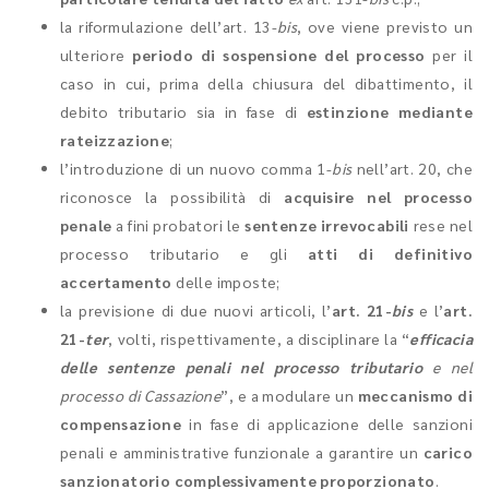
la riformulazione dell’art. 13-
bis
, ove viene previsto un
ulteriore
periodo di sospensione del processo
per il
caso in cui, prima della chiusura del dibattimento, il
debito tributario sia in fase di
estinzione mediante
rateizzazione
;
l’introduzione di un nuovo comma 1-
bis
nell’art. 20, che
riconosce la possibilità di
acquisire nel processo
penale
a fini probatori le
sentenze irrevocabili
rese nel
processo tributario e gli
atti di definitivo
accertamento
delle imposte;
la previsione di due nuovi articoli, l’
art. 21-
bis
e l’
art.
21-
ter
, volti, rispettivamente, a disciplinare la “
efficacia
delle sentenze penali nel processo tributario
e nel
processo di Cassazione
”, e a modulare un
meccanismo di
compensazione
in fase di applicazione delle sanzioni
penali e amministrative funzionale a garantire un
carico
sanzionatorio complessivamente proporzionato
.