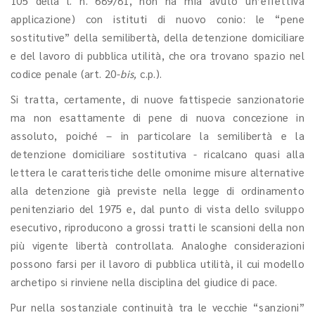
105 della l. n. 689/81, non ha mia avuto un’effettiva
applicazione) con istituti di nuovo conio: le “pene
sostitutive” della semilibertà, della detenzione domiciliare
e del lavoro di pubblica utilità, che ora trovano spazio nel
codice penale (art. 20-
bis,
c.p.).
Si tratta, certamente, di nuove fattispecie sanzionatorie
ma non esattamente di pene di nuova concezione in
assoluto, poiché – in particolare la semilibertà e la
detenzione domiciliare sostitutiva - ricalcano quasi alla
lettera le caratteristiche delle omonime misure alternative
alla detenzione già previste nella legge di ordinamento
penitenziario del 1975 e, dal punto di vista dello sviluppo
esecutivo, riproducono a grossi tratti le scansioni della non
più vigente libertà controllata. Analoghe considerazioni
possono farsi per il lavoro di pubblica utilità, il cui modello
archetipo si rinviene nella disciplina del giudice di pace.
Pur nella sostanziale continuità tra le vecchie “sanzioni”