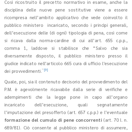
Così ricostruito il precetto normativo in esame, anche la
disciplina delle nuove pene sostitutive viene a essere
ricompresa nell’ambito applicativo che vede coinvolto il
pubblico ministero incaricato, secondo i princìpi generali,
dell’esecuzione delle (di ogni) tipologia di pena, così come
si ricava dalla norma-cardine di cui all’art. 655 c.p.p.,
comma 1, laddove si stabilisce che “Salvo che sia
diversamente disposto, il pubblico ministero presso il
giudice indicato nell'articolo 665 cura di ufficio l'esecuzione
”
[9]
dei provvedimenti.
Quale, poi, sia il contenuto decisorio del provvedimento del
P.M. è agevolmente ricavabile dalla serie di verifiche e
adempimenti che la legge pone in capo all’organo
incaricato dell’esecuzione, quali segnatamente
l’imputazione del presofferto (art. 657 c.p.p.) e l’eventuale
formazione del cumulo di pene concorrenti
(art. 70 l. n.
689/81). Ciò consente al pubblico ministero di assumere,