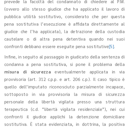
prevede la facoltà del condannato di chiedere al P.M.
(ovvero allo stesso giudice che ha applicato il lavoro di
pubblica utilità sostitutivo, considerato che per questa
pena sostitutiva l’esecuzione è affidata direttamente al
giudice che l’ha applicata), la detrazione della custodia
cautelare o di altra pena detentiva quando nei suoi
confronti debbano essere eseguite pena sostitutive
[5]
.
Infine, in seguito al passaggio in giudicato della sentenza di
condanna a pena sostitutiva, si pone il problema della
misura di sicurezza
eventualmente applicata in via
provvisoria (art. 312 c.p.p. e art. 206 c.p.). Il caso tipico è
quello dell’imputato riconosciuto parzialmente incapace,
sottoposto in via provvisoria la misura di sicurezza
personale della libertà vigilata presso una struttura
terapeutica (c.d. “libertà vigilata residenziale”), nei cui
confronti il giudice applichi la detenzione domiciliare
sostitutiva. È stata evidenziata, in dottrina, la positiva