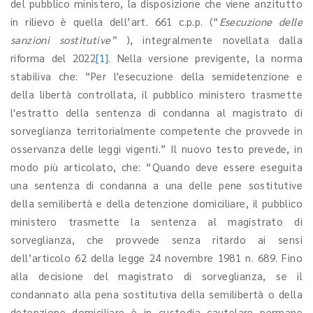
del pubblico ministero, la disposizione che viene anzitutto
in rilievo è quella dell’art. 661 c.p.p. (“
Esecuzione delle
sanzioni sostitutive”
), integralmente novellata dalla
riforma del 2022
[1]
. Nella versione previgente, la norma
stabiliva che: “Per l'esecuzione della semidetenzione e
della libertà controllata, il pubblico ministero trasmette
l'estratto della sentenza di condanna al magistrato di
sorveglianza territorialmente competente che provvede in
osservanza delle leggi vigenti.” Il nuovo testo prevede, in
modo più articolato, che: “Quando deve essere eseguita
una sentenza di condanna a una delle pene sostitutive
della semilibertà e della detenzione domiciliare, il pubblico
ministero trasmette la sentenza al magistrato di
sorveglianza, che provvede senza ritardo ai sensi
dell’articolo 62 della legge 24 novembre 1981 n. 689. Fino
alla decisione del magistrato di sorveglianza, se il
condannato alla pena sostitutiva della semilibertà o della
detenzione domiciliare è in custodia cautelare permane