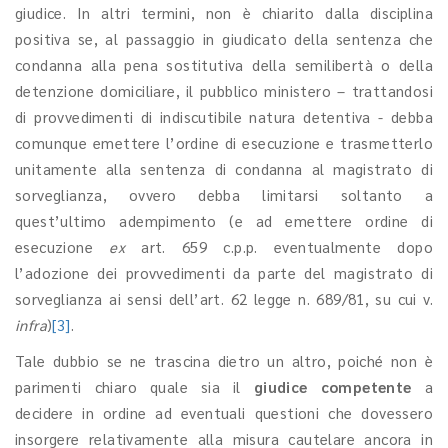
giudice. In altri termini, non è chiarito dalla disciplina
positiva se, al passaggio in giudicato della sentenza che
condanna alla pena sostitutiva della semilibertà o della
detenzione domiciliare, il pubblico ministero – trattandosi
di provvedimenti di indiscutibile natura detentiva - debba
comunque emettere l’ordine di esecuzione e trasmetterlo
unitamente alla sentenza di condanna al magistrato di
sorveglianza, ovvero debba limitarsi soltanto a
quest’ultimo adempimento (e ad emettere ordine di
esecuzione
ex
art. 659 c.p.p. eventualmente dopo
l’adozione dei provvedimenti da parte del magistrato di
sorveglianza ai sensi dell’art. 62 legge n. 689/81, su cui v.
infra
)
[3]
.
Tale dubbio se ne trascina dietro un altro, poiché non è
parimenti chiaro quale sia il
giudice competente
a
decidere in ordine ad eventuali questioni che dovessero
insorgere relativamente alla misura cautelare ancora in