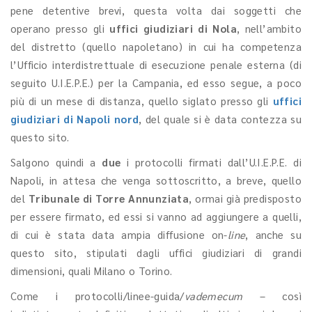
pene detentive brevi, questa volta dai soggetti che
operano presso gli
uffici giudiziari di Nola
, nell’ambito
del distretto (quello napoletano) in cui ha competenza
l’Ufficio interdistrettuale di esecuzione penale esterna (di
seguito U.I.E.P.E.) per la Campania, ed esso segue, a poco
più di un mese di distanza, quello siglato presso gli
uffici
giudiziari di Napoli nord
, del quale si è data contezza su
questo sito.
Salgono quindi a
due
i protocolli firmati dall’U.I.E.P.E. di
Napoli, in attesa che venga sottoscritto, a breve, quello
del
Tribunale di Torre Annunziata
, ormai già predisposto
per essere firmato, ed essi si vanno ad aggiungere a quelli,
di cui è stata data ampia diffusione on-
line
, anche su
questo sito, stipulati dagli uffici giudiziari di grandi
dimensioni, quali Milano o Torino.
Come i protocolli/linee-guida/
vademecum
– così