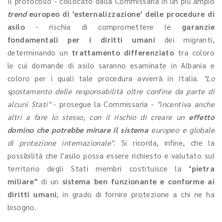
Il protocollo - collocato dalla Commissaria in un più ampio
trend
europeo di 'esternalizzazione' delle procedure di
asilo
- rischia di compromettere le
garanzie
fondamentali per i diritti umani
dei migranti,
determinando un
trattamento differenziato
tra coloro
le cui domande di asilo saranno esaminate in Albania e
coloro per i quali tale procedura avverrà in Italia.
"Lo
spostamento delle responsabilità oltre confine da parte di
alcuni Stati"
- prosegue la Commissaria -
"incentiva anche
altri a fare lo stesso, con il rischio di creare un
effetto
domino che potrebbe minare il sistema
europeo e globale
di protezione internazionale".
Si ricorda, infine, che la
possibilità che l'asilo possa essere richiesto e valutato sul
territorio degli Stati membri costituisce la "
pietra
miliare"
di un
sistema ben funzionante e conforme ai
diritti umani
, in grado di fornire protezione a chi ne ha
bisogno.