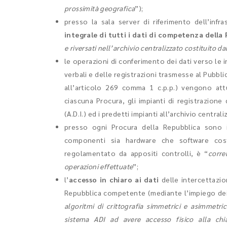
prossimità geografica
”);
presso la sala server di riferimento dell’infr
integrale di tutti i dati di competenza della
e riversati nell’archivio centralizzato costituito dal
le operazioni di conferimento dei dati verso le inf
verbali e delle registrazioni trasmesse al Pubblico
all’articolo 269 comma 1 c.p.p.) vengono at
ciascuna Procura, gli impianti di registrazione
(A.D.I.) ed i predetti impianti all’archivio centrali
presso ogni Procura della Repubblica sono 
componenti sia hardware che software costit
regolamentato da appositi controlli, è “
corre
operazioni effettuate
”;
l’
accesso in chiaro ai dati
delle intercettazion
Repubblica competente (mediante l’impiego de
algoritmi di crittografia simmetrici e asimmetri
sistema ADI ad avere accesso fisico alla chia