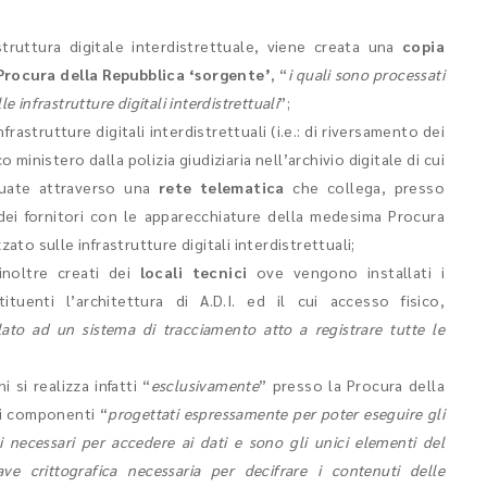
astruttura digitale interdistrettuale, viene creata una
copia
 Procura della Repubblica
‘sorgente’
, “
i quali sono processati
le infrastrutture digitali interdistrettuali
”;
rastrutture digitali interdistrettuali (i.e.: di riversamento dei
 ministero dalla polizia giudiziaria nell’archivio digitale di cui
tuate attraverso una
rete telematica
che collega, presso
 dei fornitori con le apparecchiature della medesima Procura
zzato sulle infrastrutture digitali interdistrettuali;
inoltre creati dei
locali tecnici
ove vengono installati i
uenti l’architettura di A.D.I. ed il cui accesso fisico,
lato ad un sistema di tracciamento atto a registrare tutte le
i si realizza infatti “
esclusivamente
” presso la Procura della
i componenti “
progettati espressamente per poter eseguire gli
ci necessari per accedere ai dati e sono gli unici elementi del
ve crittografica necessaria per decifrare i contenuti delle