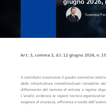
giugno 2026, 
Tommaso Perr
Art. 3, comma 2, d.l. 12 giugno 2026, n. 1
Il contributo ricostruisce il quadro normativo relativ
delle infrastrutture interdistrettuali introdotte da
differimento del termine di entrata a regime dispo
L’analisi evidenzia le ragioni tecnico-organizzative
esigenze di sicurezza, efficienza e tutela dell’auto