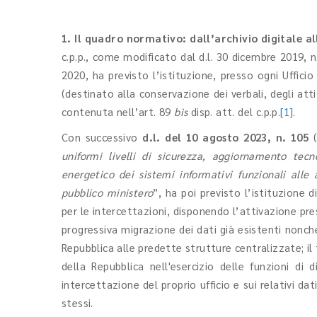
1. Il quadro normativo: dall’archivio digitale al
c.p.p., come modificato dal d.l. 30 dicembre 2019, n
2020, ha previsto l’istituzione, presso ogni Ufficio
(destinato alla conservazione dei verbali, degli att
contenuta nell’art. 89
bis
disp. att. del c.p.p.
[1]
.
Con successivo
d.l. del 10 agosto 2023, n. 105
(
uniformi livelli di sicurezza, aggiornamento tecn
energetico dei sistemi informativi funzionali alle 
pubblico ministero
”, ha poi previsto l’istituzione di
per le intercettazioni, disponendo l’attivazione pres
progressiva migrazione dei dati già esistenti nonché
Repubblica alle predette strutture centralizzate; i
della Repubblica nell'esercizio delle funzioni di 
intercettazione del proprio ufficio e sui relativi da
stessi.