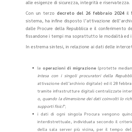
alle esigenze di sicurezza, integrità e riservatezza.
Con un terzo
decreto del 26 febbraio 2024
il
sistema, ha infine disposto l’attivazione dell’archi
dalle Procure della Repubblica e il conferimento dei
fissandone i tempi ma soprattutto le modalità ed i r
In estrema sintesi, in relazione ai dati delle interce
le
operazioni di migrazione
(protette mediante
intesa con i singoli procuratori della Repubbl
attivazione dell’archivio digitale) ed il 28 febbr
tramite infrastrutture digitali centralizzate inter
o, quando la dimensione dei dati coinvolti lo ri
supporti fisici
”;
i dati di ogni singola Procura vengono qui
interdistrettuale, individuata secondo il criter
della sala server più vicina, per il tempo del 