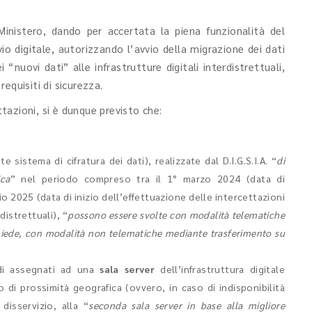
 Ministero, dando per accertata la piena funzionalità del
vio digitale, autorizzando l’avvio della migrazione dei dati
 “nuovi dati” alle infrastrutture digitali interdistrettuali,
equisiti di sicurezza.
ttazioni, si è dunque previsto che:
 sistema di cifratura dei dati), realizzate dal D.I.G.S.I.A. “
di
ica
” nel periodo compreso tra il 1° marzo 2024 (data di
aio 2025 (data di inizio dell’effettuazione delle intercettazioni
distrettuali), “
possono essere svolte con modalità telematiche
chiede, con modalità non telematiche mediante trasferimento su
ndi assegnati ad una
sala server
dell’infrastruttura digitale
io di prossimità geografica (ovvero, in caso di indisponibilità
disservizio, alla “
seconda sala server in base alla migliore