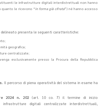
stituenti le infrastrutture digitali interdistrettuali non hanno
in quanto le ricevono “
in forma già cifrata
”) né hanno accesso
è delineato presenta le seguenti caratteristiche:
nto;
imità geografica;
ture centralizzate;
vvenga esclusivamente presso la Procura della Repubblica
me.
Il percorso di piena operatività del sistema in esame ha
re 2024 n. 202
(art. 10 co. 7) il termine di inizio
infrastrutture digitali centralizzate interdistrettuali,