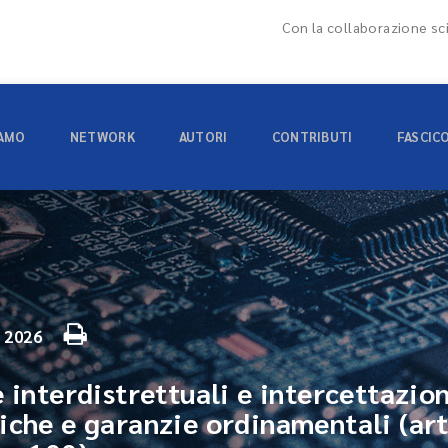
Con la collaborazione sci
IAMO
NETWORK
AUTORI
CONTRIBUTI
FASCIC
o 2026
 interdistrettuali e intercettazion
iche e garanzie ordinamentali (art