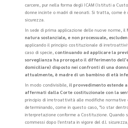
carcere, pur nella forma degli ICAM (Istituti a Cus
donne incinte o madri di neonati. Si tratta, come è n
sicurezza.
In sede di prima applicazione delle nuove norme, il
natura sostanziale, e non processuale, escluden
applicando il principio costituzionale di irretroatti
caso di specie,
continuando ad applicare la previg
sorveglianza ha prorogato il differimento dell'
domiciliare) disposto nei confronti di una donna
attualmente, è madre di un bambino di età infe
In modo condivisibile,
il provvedimento estende al
affermati dalla Corte costituzionale con la sen
principio di irretroattività alle modifiche normative
determinando, come in questo caso, "lo star dentro o
interpretazione conforme a Costituzione. Quando si p
commessi dopo l'entrata in vigore del d.l. sicurezza