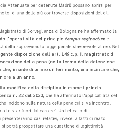
todia Attenuata per detenute Madri) possano aprirsi per
oto, di una delle più controverse disposizioni del d.l.
 Magistrato di Sorveglianza di Bologna ne ha affermato la
do l'operatività del principio
tempus regit actum
e
vità della sopravvenuta legge penale sfavorevole al reo. Nel
ente disposizione dell'art. 146 c.p. il magistrato di
esecuzione della pena (nella forma della detenzione
 che, in sede di primo differimento, era incinta e che,
riore a un anno
.
la modifica della disciplina in esame i principi
tenza n. 32 del 2020
, che ha affermato l'applicabilità del
 che incidono sulla natura della pena cui si va incontro,
 lo star fuori dal carcere". Un bel caso di
resenteranno casi relativi, invece, a fatti di reato
, si potrà prospettare una questione di legittimità