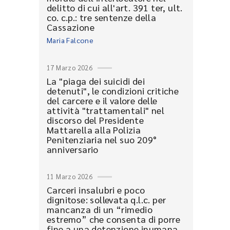
delitto di cui all'art. 391 ter, ult.
co. c.p.: tre sentenze della
Cassazione
Maria Falcone
17 Marzo 2026
La "piaga dei suicidi dei
detenuti", le condizioni critiche
del carcere e il valore delle
attività "trattamentali" nel
discorso del Presidente
Mattarella alla Polizia
Penitenziaria nel suo 209°
anniversario
11 Marzo 2026
Carceri insalubri e poco
dignitose: sollevata q.l.c. per
mancanza di un “rimedio
estremo” che consenta di porre
fine a una detenzione inumana