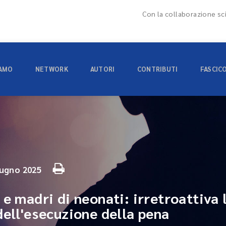
Con la collaborazione sci
IAMO
NETWORK
AUTORI
CONTRIBUTI
FASCIC
iugno 2025
e madri di neonati: irretroattiva l
dell'esecuzione della pena