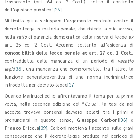
trasparente (art. 64 co. 2 Cost.), sotto il controllo
dell’opinione pubblica”
[35]
.
Mi limito qui a sviluppare l’argomento centrale contro il
decreto-legge in materia penale, che risiede, a mio avviso,
nella
ratio
di garanzia democratica della riserva di legge
ex
art. 25 co. 2 Cost. Accenno soltanto all’esigenza di
conoscibilità della legge penale
ex
art. 27 co. 1 Cost
.,
contraddetta dalla mancanza di un periodo di
vacatio
legis
[36]
, una mancanza che compromette, tra l’altro, la
funzione generalpreventiva di una norma incriminatrice
introdotta per decreto-legge
[37]
.
Quando Marinucci ed io affrontavamo il tema per la prima
volta, nella seconda edizione del “
Corso
”, la tesi da noi
accolta trovava consensi davvero isolati: tra i primi a
pronunciarsi in questo senso,
Giuseppe Carboni
[38]
e
Franco Bricola
[39]
. Carboni metteva l’accento sulle gravi
conseguenze che il decreto-legge produce nel periodo di