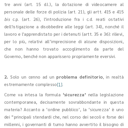
tre anni (art. 15 d.l.), la dotazione di videocamere al
personale delle forze di polizia (art. 21), gli artt. 415 e 415
bis
c.p. (art. 26), l'introduzione fra i c.d. reati ostativi
dell'istigazione a disobbedire alle leggi (art. 34), nonché il
lavoro e l'apprendistato per i detenuti (artt. 35 e 36): rilievi,
per lo più, relativi all’imprecisione di alcune disposizioni,
che non hanno trovato accoglimento da parte del
Governo, benché non apparissero propriamente eversivi.
2.
Solo un cenno ad un
problema definitorio
, in realtà
estremamente complesso
[1]
.
Come va intesa la formula
‘sicurezza’
nella legislazione
contemporanea, decisamente sovrabbondante in questa
materia? Accanto a ‘ordine pubblico’, la ‘sicurezza’ è uno
dei “principali stendardi che, nel corso dei secoli e forse dei
millenni, i governanti di turno hanno avvertito il bisogno di