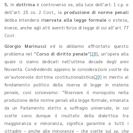
5.
In
dottrina
è controverso se, alla luce dell’art. 1 c.p. e
dell’art. 25 co. 2 Cost., la
produzione di norme penali
debba intendersi
riservata alla legge formale
o estesa,
invece, anche agli atti aventi forza di legge di cui all’art. 77
Cost.
Giorgio Marinucci
ed io abbiamo affrontato questo
problema nel “
Corso di diritto penale
”
[28]
, un’opera alla
quale ci siamo dedicati nell’ultima decade degli anni
Novanta. Condividendo appieno le considerazioni svolte da
un’autorevole dottrina costituzionalistica
[29]
in merito al
fondamento politico della riserva di legge in materia
penale, così scrivevamo: “Riservare il monopolio nella
produzione delle norme penali alla legge formale, emanata
da un Parlamento eletto a suffragio universale, le cui
scelte sono dunque il risultato della dialettica tra
maggioranza e minoranza, significa garantire a tutti i
cittadini – anche alle minoranze – che scelte sul
se, che