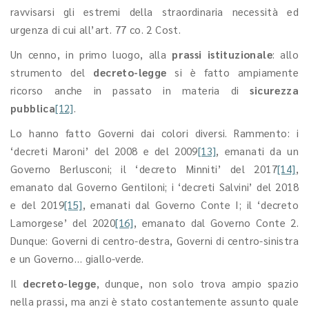
ravvisarsi gli estremi della straordinaria necessità ed
urgenza di cui all’art. 77 co. 2 Cost.
Un cenno, in primo luogo, alla
prassi istituzionale
: allo
strumento del
decreto-legge
si è fatto ampiamente
ricorso anche in passato in materia di
sicurezza
pubblica
[12]
.
Lo hanno fatto Governi dai colori diversi. Rammento: i
‘decreti Maroni’ del 2008 e del 2009
[13]
, emanati da un
Governo Berlusconi; il ‘decreto Minniti’ del 2017
[14]
,
emanato dal Governo Gentiloni; i ‘decreti Salvini’ del 2018
e del 2019
[15]
, emanati dal Governo Conte I; il ‘decreto
Lamorgese’ del 2020
[16]
, emanato dal Governo Conte 2.
Dunque: Governi di centro-destra, Governi di centro-sinistra
e un Governo… giallo-verde.
Il
decreto-legge
, dunque, non solo trova ampio spazio
nella prassi, ma anzi è stato costantemente assunto quale