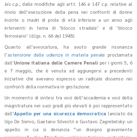
bis
c.p., dalle modifiche agli artt. 146 e 147 c.p. relative al
rinvio dell’esecuzione della pena nei confronti di donne
incinte o madri di prole di età inferiore a un anno agli
interventi in tema di ‘blocco stradale’ e di ‘blocco
ferroviario’ (d.lgs. n. 66 del 1948).
Quanto all’avvocatura, ha avuto grande risonanza
l’
astensione dalle udienze in materia penale
proclamata
dall’
Unione Italiana delle Camere Penali
per i giorni 5, 6
e 7 maggio, che è venuta ad aggiungersi a precedenti
iniziative che avevano espresso un radicale dissenso nei
confronti della normativa in gestazione.
Un momento di sintesi tra voci dell’accademia e voci della
magistratura nei suoi gradi più elevati è poi rappresentato
dall’
Appello per una sicurezza democratica
lanciato da
Ugo De Siervo, Gaetano Silvestri e Gustavo Zagrebelsky: un
appello in cui si denuncia “un disegno gravemente