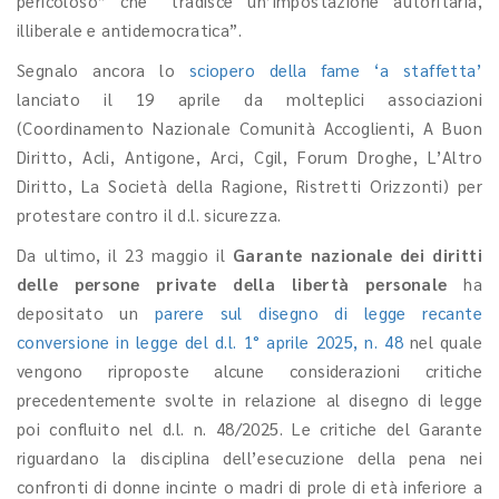
pericoloso” che “tradisce un’impostazione autoritaria,
illiberale e antidemocratica”.
Segnalo ancora lo
sciopero della fame ‘a staffetta’
lanciato il 19 aprile da molteplici associazioni
(Coordinamento Nazionale Comunità Accoglienti, A Buon
Diritto, Acli, Antigone, Arci, Cgil, Forum Droghe, L’Altro
Diritto, La Società della Ragione, Ristretti Orizzonti) per
protestare contro il d.l. sicurezza.
Da ultimo, il 23 maggio il
Garante nazionale dei diritti
delle persone private della libertà personale
ha
depositato un
parere sul disegno di legge recante
conversione in legge del d.l. 1° aprile 2025, n. 48
nel quale
vengono riproposte alcune considerazioni critiche
precedentemente svolte in relazione al disegno di legge
poi confluito nel d.l. n. 48/2025. Le critiche del Garante
riguardano la disciplina dell’esecuzione della pena nei
confronti di donne incinte o madri di prole di età inferiore a