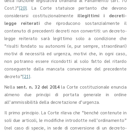
della funzione legislativa ordinaria al Parlamento (art. 70
Cost.)”
[20]
. La Corte statuisce pertanto che devono
considerarsi costituzionalmente
illegittimi i decreti-
legge reiterati
che riproducono sostanzialmente il
contenuto di precedenti decreti non convertiti: un decreto-
legge reiterato sarà legittimo solo a condizione che
“risulti fondato su autonomi (e, pur sempre, straordinari)
motivi di necessità ed urgenza, motivi che, in ogni caso,
non potranno essere ricondotti al solo fatto del ritardo
conseguente dalla mancata conversione del precedente
decreto”
[21]
.
Nella
sent. n. 32 del 2014
la Corte costituzionale enuncia
almeno due principi di portata generale in ordine
all’ammissibilità della decretazione d’urgenza.
Il primo principio. La Corte rileva che “benché contenute in
soli due articoli, le modifiche introdotte nell’ordinamento”
(nel caso di specie, in sede di conversione di un decreto-