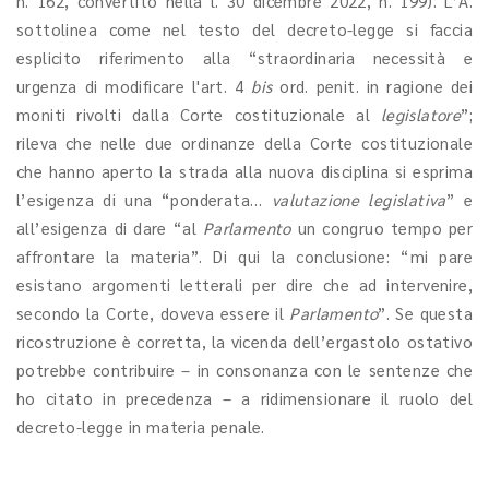
n. 162, convertito nella l. 30 dicembre 2022, n. 199). L’A.
sottolinea come nel testo del decreto-legge si faccia
esplicito riferimento alla “straordinaria necessità e
urgenza di modificare l'art. 4
bis
ord. penit. in ragione dei
moniti rivolti dalla Corte costituzionale al
legislatore
”;
rileva che nelle due ordinanze della Corte costituzionale
che hanno aperto la strada alla nuova disciplina si esprima
l’esigenza di una “ponderata…
valutazione legislativa
” e
all’esigenza di dare “al
Parlamento
un congruo tempo per
affrontare la materia”. Di qui la conclusione: “mi pare
esistano argomenti letterali per dire che ad intervenire,
secondo la Corte, doveva essere il
Parlamento
”. Se questa
ricostruzione è corretta, la vicenda dell’ergastolo ostativo
potrebbe contribuire – in consonanza con le sentenze che
ho citato in precedenza – a ridimensionare il ruolo del
decreto-legge in materia penale.