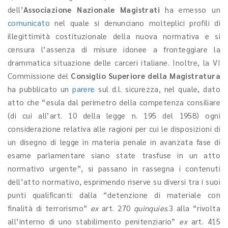
dell’
Associazione Nazionale Magistrati
ha emesso un
comunicato
nel quale si denunciano molteplici profili di
illegittimità costituzionale della nuova normativa e si
censura l’assenza di misure idonee a fronteggiare la
drammatica situazione delle carceri italiane. Inoltre, la VI
Commissione del
Consiglio Superiore della Magistratura
ha pubblicato un
parere
sul d.l. sicurezza, nel quale, dato
atto che “esula dal perimetro della competenza consiliare
(di cui all’art. 10 della legge n. 195 del 1958) ogni
considerazione relativa alle ragioni per cui le disposizioni di
un disegno di legge in materia penale in avanzata fase di
esame parlamentare siano state trasfuse in un atto
normativo urgente”, si passano in rassegna i contenuti
dell’atto normativo, esprimendo riserve su diversi tra i suoi
punti qualificanti: dalla “detenzione di materiale con
finalità di terrorismo”
ex
art. 270
quinquies
.3 alla “rivolta
all’interno di uno stabilimento penitenziario”
ex
art. 415