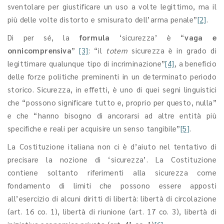
sventolare per giustificare un uso a volte legittimo, ma il
più delle volte distorto e smisurato dell’arma penale”
[2]
.
Di per sé, la
formula
‘sicurezza’ è “
vaga e
onnicomprensiva
”
[3]
: “il
totem
sicurezza è in grado di
legittimare qualunque tipo di incriminazione”
[4]
, a beneficio
delle forze politiche preminenti in un determinato periodo
storico. Sicurezza, in effetti, è uno di quei segni linguistici
che “possono significare tutto e, proprio per questo, nulla”
e che “hanno bisogno di ancorarsi ad altre entità più
specifiche e reali per acquisire un senso tangibile”
[5]
.
La Costituzione italiana non ci è d’aiuto nel tentativo di
precisare la nozione di ‘sicurezza’. La Costituzione
contiene soltanto riferimenti alla sicurezza come
fondamento di limiti che possono essere apposti
all’esercizio di alcuni diritti di libertà: libertà di circolazione
(art. 16 co. 1), libertà di riunione (art. 17 co. 3), libertà di