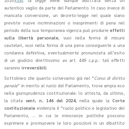
2025)
[34]
: la legge viene dunque adottata senza un
autentico vaglio da parte del Parlamento. In caso invece di
mancata conversione, un decreto-legge nel quale siano
previste nuove incriminazioni o inasprimenti di pena nel
periodo della sua temporanea vigenza può produrre
effetti
sulla libertà personale
, vuoi nella forma di misure
cautelari, vuoi nella forma di una pena conseguente a una
condanna definitiva, eventualmente pronunciata all’esito
di un giudizio direttissimo
ex
art. 449 c.p.p.: tali effetti
saranno
irreversibili
.
Sottolineo che quanto scrivevamo già nel “
Corso di diritto
penale
” in merito al ruolo del Parlamento, trova ampia eco
nella giurisprudenza costituzionale: lo attesta, da ultimo,
la citata
sent. n. 146 del 2024
, nella quale la
Corte
costituzionale
evidenzia il “ruolo politico e legislativo del
Parlamento, ... in cui le minoranze politiche possono
esprimere e promuovere le loro posizioni in un dibattito