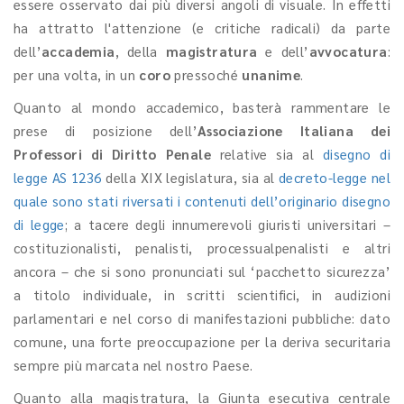
essere osservato dai più diversi angoli di visuale. In effetti
ha attratto l'attenzione (e critiche radicali) da parte
dell’
accademia
, della
magistratura
e
dell’
avvocatura
:
per una volta, in un
coro
pressoché
unanime
.
Quanto al mondo accademico, basterà rammentare le
prese di posizione dell’
Associazione Italiana dei
Professori di Diritto Penale
relative sia al
disegno di
legge AS 1236
della XIX legislatura, sia al
decreto-legge nel
quale sono stati riversati i contenuti dell’originario disegno
di legge
; a tacere degli innumerevoli giuristi universitari –
costituzionalisti, penalisti, processualpenalisti e altri
ancora – che si sono pronunciati sul ‘pacchetto sicurezza’
a titolo individuale, in scritti scientifici, in audizioni
parlamentari e nel corso di manifestazioni pubbliche: dato
comune, una forte preoccupazione per la deriva securitaria
sempre più marcata nel nostro Paese.
Quanto alla magistratura, la Giunta esecutiva centrale