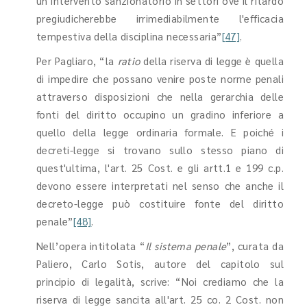
un intervento sanzionatorio in settori ove il ritardo
pregiudicherebbe irrimediabilmente l'efficacia
tempestiva della disciplina necessaria”
[47]
.
Per Pagliaro, “la
ratio
della riserva di legge è quella
di impedire che possano venire poste norme penali
attraverso disposizioni che nella gerarchia delle
fonti del diritto occupino un gradino inferiore a
quello della legge ordinaria formale. E poiché i
decreti-legge si trovano sullo stesso piano di
quest'ultima, l'art. 25 Cost. e gli artt.1 e 199 c.p.
devono essere interpretati nel senso che anche il
decreto-legge può costituire fonte del diritto
penale”
[48]
.
Nell’opera intitolata “
Il sistema penale
”, curata da
Paliero, Carlo Sotis, autore del capitolo sul
principio di legalità, scrive: “Noi crediamo che la
riserva di legge sancita all'art. 25 co. 2 Cost. non