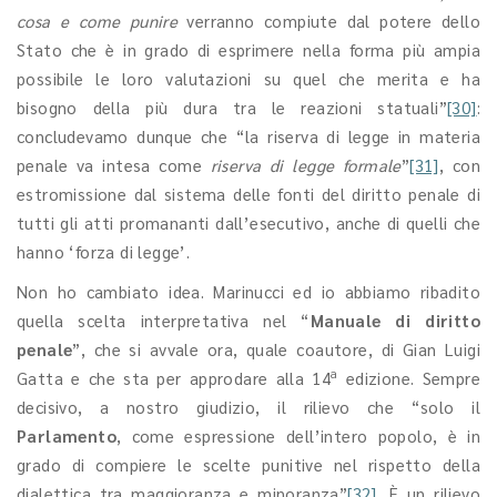
cosa e come punire
verranno compiute dal potere dello
Stato che è in grado di esprimere nella forma più ampia
possibile le loro valutazioni su quel che merita e ha
bisogno della più dura tra le reazioni statuali”
[30]
:
concludevamo dunque che “la riserva di legge in materia
penale va intesa come
riserva di legge formale
”
[31]
, con
estromissione dal sistema delle fonti del diritto penale di
tutti gli atti promananti dall’esecutivo, anche di quelli che
hanno ‘forza di legge’.
Non ho cambiato idea. Marinucci ed io abbiamo ribadito
quella scelta interpretativa nel “
Manuale di diritto
penale
”, che si avvale ora, quale coautore, di Gian Luigi
a
Gatta e che sta per approdare alla 14
edizione. Sempre
decisivo, a nostro giudizio, il rilievo che “solo il
Parlamento
, come espressione dell’intero popolo, è in
grado di compiere le scelte punitive nel rispetto della
dialettica tra maggioranza e minoranza”
[32]
. È un rilievo