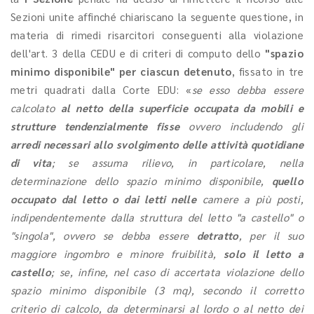
Sezioni unite affinché chiariscano la seguente questione, in
materia di rimedi risarcitori conseguenti alla violazione
dell'art. 3 della CEDU e di criteri di computo dello
"spazio
minimo disponibile" per ciascun detenuto
, fissato in tre
metri quadrati dalla Corte EDU: «
se esso debba essere
calcolato
al netto della superficie occupata da mobili e
strutture tendenzialmente fisse
ovvero includendo gli
arredi necessari allo svolgimento delle attività quotidiane
di vita
; se assuma rilievo, in particolare, nella
determinazione dello spazio minimo disponibile,
quello
occupato dal letto o dai letti nelle
camere a più posti,
indipendentemente dalla struttura del letto "a castello" o
"singola", ovvero se debba essere
detratto
, per il suo
maggiore ingombro e minore fruibilità,
solo il letto a
castello
; se, infine, nel caso di accertata violazione dello
spazio minimo disponibile (3 mq), secondo il corretto
criterio di calcolo, da determinarsi al lordo o al netto dei