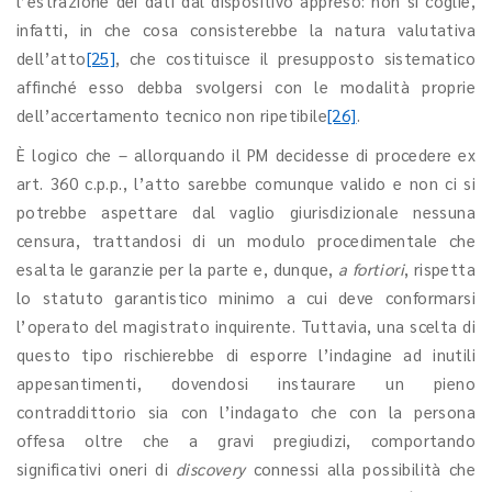
l’estrazione dei dati dal dispositivo appreso: non si coglie,
infatti, in che cosa consisterebbe la natura valutativa
dell’atto
[25]
, che costituisce il presupposto sistematico
affinché esso debba svolgersi con le modalità proprie
dell’accertamento tecnico non ripetibile
[26]
.
È logico che – allorquando il PM decidesse di procedere ex
art. 360 c.p.p., l’atto sarebbe comunque valido e non ci si
potrebbe aspettare dal vaglio giurisdizionale nessuna
censura, trattandosi di un modulo procedimentale che
esalta le garanzie per la parte e, dunque,
a fortiori
, rispetta
lo statuto garantistico minimo a cui deve conformarsi
l’operato del magistrato inquirente. Tuttavia, una scelta di
questo tipo rischierebbe di esporre l’indagine ad inutili
appesantimenti, dovendosi instaurare un pieno
contraddittorio sia con l’indagato che con la persona
offesa oltre che a gravi pregiudizi, comportando
significativi oneri di
discovery
connessi alla possibilità che