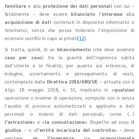
familiare
e alla
protezione dei dati personali
con cui –
fatalmente – deve essere
bilanciato
l’
interesse
alla
acquisizione di dati
contenuti in dispositivi informatici o
telematici, senza che possa tollerarsi l’imposizione di
eccessivi sacrifici in capo ai privati
[12]
.
Si tratta, quindi, di un
bilanciamento
(che deve avvenire
caso per caso
) tra la gravità dell’ingerenza subita
dall’utente e le finalità, per quanto qui interessa, di
indagine, accertamento e perseguimento di reati,
contemplate dalla
Direttiva 2016/680/UE
– attuata con il
d.lgs. 18 maggio 2018, n. 51, implicato in «
qualsiasi
operazione o insieme di operazioni, compiute con o senza
l’ausilio di processi automatizzati e applicate a dati
personali o insiemi di dati personali, come (…)
l’estrazione
» e «
la consultazione
». Rispetto ad esso
il
giudice
– o «
l’entità incaricata del controllo
» – deve
valutare
se l’ingerenza
sia
proporzionata