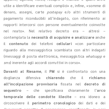
utile a identificare eventuali complici» e, infine, «somme di
denaro, assegni, carte
postepay
e/o altri strumenti di
pagamento riconducibili all’indagato, con riferimento ai
rapporti intercorsi con persone eventualmente coinvolte
nel reato». Nel relativo decreto era – altresì –
contemplata la
necessità di acquisire e analizzare
anche
il
contenuto
dei telefoni
cellulari
«con particolare
riguardo alla messaggistica scambiata con altri indagati
(messaggi di posta elettronica, messaggistica
whatsapp
e
sms
) inerente agli accordi corruttivi in corso».
Davanti al Riesame
, il
PM
si è confrontato con una
doglianza difensiva
chiarendo
che il
richiamo
all’incolpazione provvisoria
fissata nel
decreto di
sequestro
– che specificava chiaramente l’
arco
temporale delle condotte illecite
– era idoneo a
circoscrivere il
perimetro cronologico
dei dati e dei