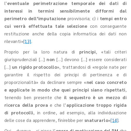
l’
eventuale perimetrazione temporale dei dati di
interessi in termini sensibilmente difformi dal
perimetro dell’imputazione
provvisoria; c) i
tempi entro
cui verrà effettuata tale selezione
con conseguente
restituzione anche della copia informatica dei dati non
rilevanti»
[13]
.
Proprio per la loro natura di
principi
, «tali criteri
giurisprudenziali […]
non
[…] devono […] essere considerati
[…]
un rigido protocollo
», trattandosi di «regole nate per
garantire il rispetto dei principi di pertinenza e di
proporzionalità» da declinare sempre «
nel caso concreto
e applicate in modo che quei principi siano rispettati
,
tenendo ben presente che
il sequestro è un mezzo di
ricerca della prova
e che l’
applicazione troppo rigida
di protocolli
, in ordine, ad esempio, alla individuazione
delle cose da apprendere, finirebbe per
snaturarlo
»
[14]
.
Qui – dunque – si gioca l’
onere di motivazione del PM
che