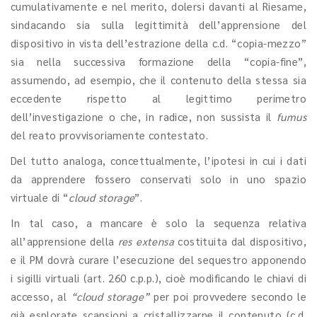
cumulativamente e nel merito, dolersi davanti al Riesame,
sindacando sia sulla legittimità dell’apprensione del
dispositivo in vista dell’estrazione della c.d. “copia-mezzo”
sia nella successiva formazione della “copia-fine”,
assumendo, ad esempio, che il contenuto della stessa sia
eccedente rispetto al legittimo perimetro
dell’investigazione o che, in radice, non sussista il
fumus
del reato provvisoriamente contestato.
Del tutto analoga, concettualmente, l’ipotesi in cui i dati
da apprendere fossero conservati solo in uno spazio
virtuale di “
cloud storage
”.
In tal caso, a mancare è solo la sequenza relativa
all’apprensione della
res extensa
costituita dal dispositivo,
e il PM dovrà curare l’esecuzione del sequestro apponendo
i sigilli virtuali (art. 260 c.p.p.), cioè modificando le chiavi di
accesso, al
“cloud storage”
per poi provvedere secondo le
già esplorate scansioni a cristallizzarne il contenuto (c.d.