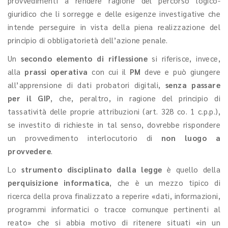
provvedimenti a rendere ragione del percorso logico-
giuridico che li sorregge e delle esigenze investigative che
intende perseguire in vista della piena realizzazione del
principio di obbligatorietà dell’azione penale.
Un
secondo elemento di riflessione
si riferisce, invece,
alla
prassi operativa
con cui il
PM
deve e può giungere
all’apprensione di dati probatori digitali,
senza passare
per il GIP
, che, peraltro, in ragione del principio di
tassatività delle proprie attribuzioni (art. 328 co. 1 c.p.p.),
se investito di richieste in tal senso, dovrebbe rispondere
un provvedimento interlocutorio di
non luogo a
provvedere
.
Lo
strumento
disciplinato dalla legge
è quello della
perquisizione informatica
, che è un mezzo tipico di
ricerca della prova finalizzato a reperire «dati, informazioni,
programmi informatici o tracce comunque pertinenti al
reato» che si abbia motivo di ritenere situati «in un