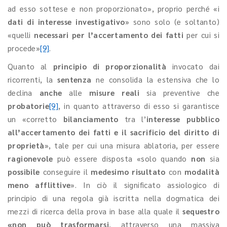
ad esso sottese e non proporzionato», proprio perché «i
dati di interesse investigativo
» sono solo (e soltanto)
«quelli
necessari per l’accertamento dei fatti
per cui si
procede»
[9]
.
Quanto al
principio di proporzionalità
invocato dai
ricorrenti, la
sentenza
ne consolida la estensiva che lo
declina
anche
alle
misure reali
sia preventive che
probatorie
[9]
, in quanto attraverso di esso si garantisce
un «corretto
bilanciamento
tra l’
interesse pubblico
all’accertamento dei fatti e il sacrificio del diritto di
proprietà
», tale per cui una misura ablatoria, per essere
ragionevole
può essere disposta «solo quando
non
sia
possibile
conseguire il
medesimo risultato
con
modalità
meno afflittive
». In ciò il significato assiologico di
principio di una regola già iscritta nella dogmatica dei
mezzi di ricerca della prova in base alla quale il
sequestro
«non può trasformarsi
, attraverso una massiva