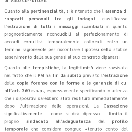
privato corruttore
.
Quanto alla
pertinenzialità
, si è ritenuto che l’
assenza di
rapporti personali tra gli indagati
giustificasse
l’
estrazione di tutti i messaggi scambiati
in quanto
prognosticamente riconducibili al perfezionamento di
accordi corruttivi temporalmente collocati entro un
termine ragionevole per riscontrare l’ipotesi dello stabile
asservimento dalla sua genesi al suo concreto dipanarsi.
Quanto alle
tempistiche
, la
legittimità
viene ravvisata
nel fatto che il
PM
ha
fin da subito
previsto l’
estrazione
della
copia forense
con le forme e le garanzie di cui
all’art. 360 c.p.p.
, espressamente specificando in udienza
che i dispositivi sarebbero stati restituiti immediatamente
dopo l’ultimazione delle operazioni. La
Cassazione
significativamente – come si dirà dipresso –
limita
il
proprio
sindacato
all’
adeguatezza
del
profilo
temporale
che considera congruo «tenuto conto del