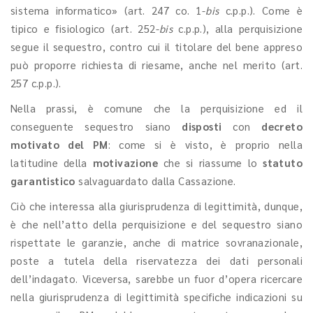
sistema informatico» (art. 247 co. 1-
bis
c.p.p.). Come è
tipico e fisiologico (art. 252-
bis
c.p.p.), alla perquisizione
segue il sequestro, contro cui il titolare del bene appreso
può proporre richiesta di riesame, anche nel merito (art.
257 c.p.p.).
Nella prassi, è comune che la perquisizione ed il
conseguente sequestro siano
disposti
con
decreto
motivato del PM
: come si è visto, è proprio nella
latitudine della
motivazione
che si riassume lo
statuto
garantistico
salvaguardato dalla Cassazione.
Ciò che interessa alla giurisprudenza di legittimità, dunque,
è che nell’atto della perquisizione e del sequestro siano
rispettate le garanzie, anche di matrice sovranazionale,
poste a tutela della riservatezza dei dati personali
dell’indagato. Viceversa, sarebbe un fuor d’opera ricercare
nella giurisprudenza di legittimità specifiche indicazioni su