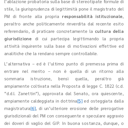
l’ablazione probatoria sulla base di stereotipate formule di
stile, la giurisprudenza di legittimità pone il magistrato del
PM di fronte alla propria
responsabilità istituzionale
,
peraltro anche politicamente rinverdita dal recente esito
referendario, di praticare concretamente la
cultura della
giurisdizione
di cui partecipa legittimando la propria
attività inquirente sulla base di motivazioni effettive ed
analitiche che la rendano sempre controllabile.
L’alternativa – ed è l’ultimo punto di premessa prima di
entrare nel merito – non è quella di un ritorno alla
sommaria istruzione, bensì quella, peraltro già
ampiamente coltivata nella Proposta di legge C. 1822 (c.d.
“d.d.l. Zanettin”), approvata dal Senato, ora quiescente,
ampiamente caldeggiata in dottrina
[5]
ed osteggiata dalla
magistratura
[6]
, di un’ulteriore erosione delle prerogative
giurisdizionali del PM con conseguente e speculare aggravio
dei doveri di vaglio del GIP. In buona sostanza, dunque, o