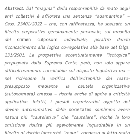
Abstract
. Dal “magma” della responsabilità da reato degli
enti collettivi è affiorata una sentenza “adamantina” –
Cass. 23401/2022 – che, con raffinatezza, ha sbalzato un
illecito corporativo genuinamente personale, sul modello
del
crimen culposum
individuale, peraltro dando
riconoscimento alla logica co-regolativa alla base del D.lgs.
231/2001. La prospettiva accentuatamente “isotopica”
propugnata dalla Suprema Corte, però, non solo appare
difficoltosamente conciliabile col disposto legislativo ma –
nel richiedere la verifica dell’evitabilità del reato-
presupposto mediante la cautela organizzativa
(autonormata) omessa – rischia anche di aprire a criticità
applicative. Infatti, i presidi organizzativi oggetto del
dovere autonormativo delle
societates
sembrano avere
natura più “cautelativa” che “cautelare”, sicché la loro
omissione risulta più agevolmente inquadrabile in un
illecito di rischio (ancorché “reale”, connesso al fatto-reato