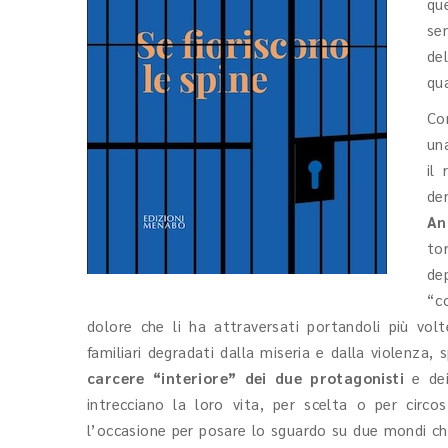
que
sem
de
qu
Co
un
il
de
An
to
de
“c
dolore che li ha attraversati portandoli più vo
familiari degradati dalla miseria e dalla violenza, 
carcere “interiore” dei due protagonisti
e dei
intrecciano la loro vita, per scelta o per circo
l’occasione per posare lo sguardo su due mondi che 