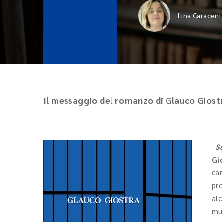
Lina Caraceni
Il messaggio del romanzo di Glauco Giostr
S
Gi
ca
pr
al
mu