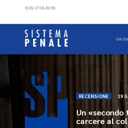
ISSN 2704-8098
CHI S
RECENSIONE
19 G
Un «secondo ti
carcere al col