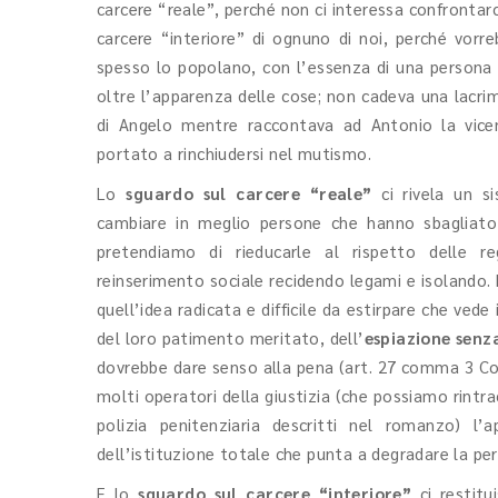
carcere “reale”, perché non ci interessa confrontarci
carcere “interiore” di ognuno di noi, perché vorreb
spesso lo popolano, con l’essenza di una persona 
oltre l’apparenza delle cose; non cadeva una lacrim
di Angelo mentre raccontava ad Antonio la vice
portato a rinchiudersi nel mutismo.
Lo
sguardo sul carcere “reale”
ci rivela un s
cambiare in meglio persone che hanno sbagliato
pretendiamo di rieducarle al rispetto delle r
reinserimento sociale recidendo legami e isolando.
quell’idea radicata e difficile da estirpare che vede
del loro patimento meritato, dell’
espiazione senza
dovrebbe dare senso alla pena (art. 27 comma 3 Cost
molti operatori della giustizia (che possiamo rintra
polizia penitenziaria descritti nel romanzo) l’a
dell’istituzione totale che punta a degradare la per
E lo
sguardo sul carcere “interiore”
ci restit