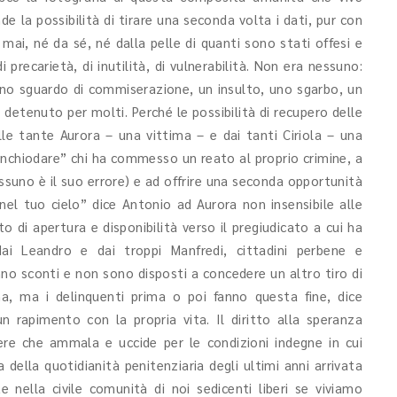
de la possibilità di tirare una seconda volta i dati, pur con
 mai, né da sé, né dalla pelle di quanti sono stati offesi e
precarietà, di inutilità, di vulnerabilità. Non era nessuno:
no sguardo di commiserazione, un insulto, uno sgarbo, un
ex detenuto per molti. Perché le possibilità di recupero delle
le tante Aurora – una vittima – e dai tanti Ciriola – una
nchiodare” chi ha commesso un reato al proprio crimine, a
ssuno è il suo errore) e ad offrire una seconda opportunità
nel tuo cielo” dice Antonio ad Aurora non insensibile alle
 di apertura e disponibilità verso il pregiudicato a cui ha
ai Leandro e dai troppi Manfredi, cittadini perbene e
no sconti e non sono disposti a concedere un altro tiro di
a, ma i delinquenti prima o poi fanno questa fine, dice
n rapimento con la propria vita. Il diritto alla speranza
re che ammala e uccide per le condizioni indegne in cui
della quotidianità penitenziaria degli ultimi anni arrivata
e nella civile comunità di noi sedicenti liberi se viviamo