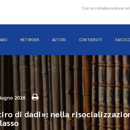
Con la collaborazione sci
IAMO
NETWORK
AUTORI
CONTRIBUTI
FASCIC
iugno 2026
ro di dadi»: nella risocializzazio
lasso