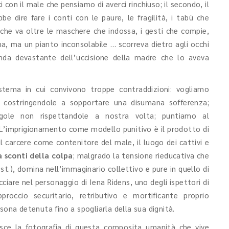
 con il male che pensiamo di averci rinchiuso; il secondo, il
be dire fare i conti con le paure, le fragilità, i tabù che
che va oltre le maschere che indossa, i gesti che compie,
a, ma un pianto inconsolabile … scorreva dietro agli occhi
nda devastante dell’uccisione della madre che lo aveva
istema in cui convivono troppe contraddizioni: vogliamo
 costringendole a sopportare una disumana sofferenza;
egole non rispettandole a nostra volta; puntiamo al
 L’imprigionamento come modello punitivo è il prodotto di
 il carcere come contenitore del male, il luogo dei cattivi e
 sconti della colpa
; malgrado la tensione rieducativa che
.), domina nell’immaginario collettivo e pure in quello di
cciare nel personaggio di Iena Ridens, uno degli ispettori di
pproccio securitario, retributivo e mortificante proprio
sona detenuta fino a spogliarla della sua dignità.
uisce la fotografia di questa composita umanità che vive