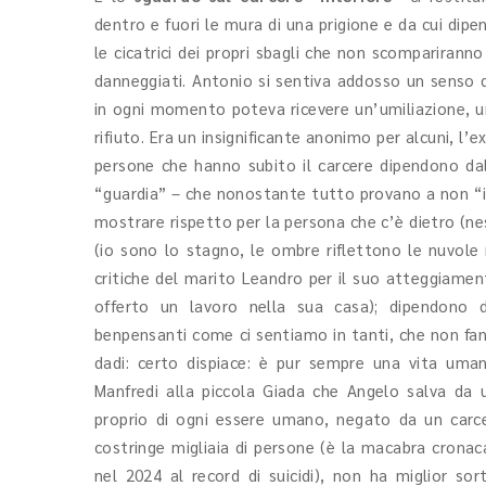
dentro e fuori le mura di una prigione e da cui dipen
le cicatrici dei propri sbagli che non scompariranno
danneggiati. Antonio si sentiva addosso un senso di 
in ogni momento poteva ricevere un’umiliazione, u
rifiuto. Era un insignificante anonimo per alcuni, l’
persone che hanno subito il carcere dipendono dal
“guardia” – che nonostante tutto provano a non “i
mostrare rispetto per la persona che c’è dietro (ne
(io sono lo stagno, le ombre riflettono le nuvole 
critiche del marito Leandro per il suo atteggiamento
offerto un lavoro nella sua casa); dipendono d
benpensanti come ci sentiamo in tanti, che non fan
dadi: certo dispiace: è pur sempre una vita uman
Manfredi alla piccola Giada che Angelo salva da u
proprio di ogni essere umano, negato da un carce
costringe migliaia di persone (è la macabra cronaca 
nel 2024 al record di suicidi), non ha miglior sort