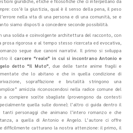
stioni giuridiche, etiche e filosofiche che ci interpellano da
pre: cos’è la giustizia, qual è il senso della pena, il peso
ll’errore nella vita di una persona e di una comunità, se e
anto siamo disposti a concedere seconde possibilità.
n una solida e coinvolgente architettura del racconto, con
a prosa rigorosa e al tempo stesso ricercata ed evocativa,
 romanzo segue due canoni narrativi. Il primo si sviluppa
ntro il
carcere “reale” in cui si incontrano Antonio e
gelo detto “Il Muto”
, due delle tante anime fragili e
rmentate che lo abitano e che in quella condizione di
privazione, sopraffazione e brutalità stringono una
omplice” amicizia riconoscendosi nella radice comune del
lte a compiere scelte sbagliate (provengono da contesti
specialmente quella sulle donne); l’altro ci guida dentro il
 tanti personaggi che animano l’intero romanzo e che
stanza, a quella di Antonio e Angelo. L’autore ci offre
difficilmente catturano la nostra attenzione: il primo, il