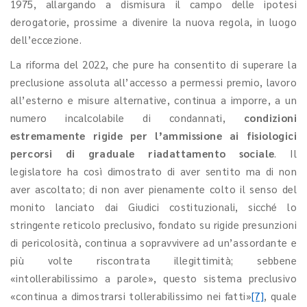
1975, allargando a dismisura il campo delle ipotesi
derogatorie, prossime a divenire la nuova regola, in luogo
dell’eccezione.
La riforma del 2022, che pure ha consentito di superare la
preclusione assoluta all’accesso a permessi premio, lavoro
all’esterno e misure alternative, continua a imporre, a un
numero incalcolabile di condannati,
condizioni
estremamente rigide per l’ammissione ai fisiologici
percorsi di graduale riadattamento sociale
. Il
legislatore ha così dimostrato di aver sentito ma di non
aver ascoltato; di non aver pienamente colto il senso del
monito lanciato dai Giudici costituzionali, sicché lo
stringente reticolo preclusivo, fondato su rigide presunzioni
di pericolosità, continua a sopravvivere ad un’assordante e
più volte riscontrata illegittimità; sebbene
«intollerabilissimo a parole», questo sistema preclusivo
«continua a dimostrarsi tollerabilissimo nei fatti»
[7]
, quale