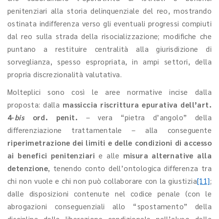
penitenziari alla storia delinquenziale del reo, mostrando
ostinata indifferenza verso gli eventuali progressi compiuti
dal reo sulla strada della risocializzazione; modifiche che
puntano a restituire centralità alla giurisdizione di
sorveglianza, spesso espropriata, in ampi settori, della
propria discrezionalità valutativa.
Molteplici sono così le aree normative incise dalla
proposta: dalla
massiccia riscrittura epurativa dell’art.
4-
bis
ord. penit.
– vera “pietra d’angolo” della
differenziazione trattamentale – alla conseguente
riperimetrazione dei limiti e delle condizioni di accesso
ai benefici penitenziari
e alle
misura alternative alla
detenzione
, tenendo conto dell’ontologica differenza tra
chi non vuole e chi non può collaborare con la giustizia
[11]
;
dalle disposizioni contenute nel codice penale (con le
abrogazioni conseguenziali allo “spostamento” della
disciplina della liberazione condizionale nell’alveo della