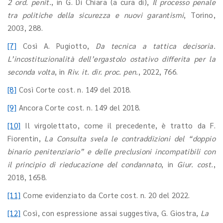
2 ord. penit.
, in G. Di Chiara (a cura di),
Il processo penale
tra politiche della sicurezza e nuovi garantismi
, Torino,
2003, 288.
[7]
Così A. Pugiotto,
Da tecnica a tattica decisoria.
L’incostituzionalità dell’ergastolo ostativo differita per la
seconda volta
, in
Riv. it. dir. proc. pen.
, 2022, 766.
[8]
Così Corte cost. n. 149 del 2018.
[9]
Ancora Corte cost. n. 149 del 2018.
[10]
Il virgolettato, come il precedente, è tratto da F.
Fiorentin,
La Consulta svela le contraddizioni del “doppio
binario penitenziario” e delle preclusioni incompatibili con
il principio di rieducazione del condannato
, in
Giur. cost.
,
2018, 1658.
[11]
Come evidenziato da Corte cost. n. 20 del 2022.
[12]
Così, con espressione assai suggestiva, G. Giostra,
La