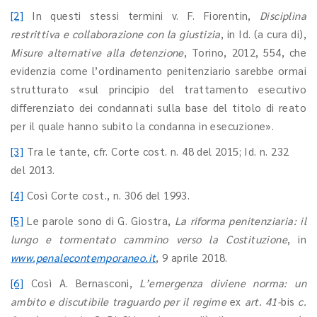
[2]
In questi stessi termini v. F. Fiorentin,
Disciplina
restrittiva e collaborazione con la giustizia
, in Id. (a cura di),
Misure alternative alla detenzione
, Torino, 2012, 554, che
evidenzia come l’ordinamento penitenziario sarebbe ormai
strutturato «sul principio del trattamento esecutivo
differenziato dei condannati sulla base del titolo di reato
per il quale hanno subito la condanna in esecuzione».
[3]
Tra le tante, cfr. Corte cost. n. 48 del 2015; Id. n. 232
del 2013.
[4]
Così Corte cost., n. 306 del 1993.
[5]
Le parole sono di G. Giostra,
La riforma penitenziaria: il
lungo e tormentato cammino verso la Costituzione
, in
www.penalecontemporaneo.it
, 9 aprile 2018.
[6]
Così A. Bernasconi,
L’emergenza diviene norma: un
ambito e discutibile traguardo per il regime
ex
art. 41-
bis
c.