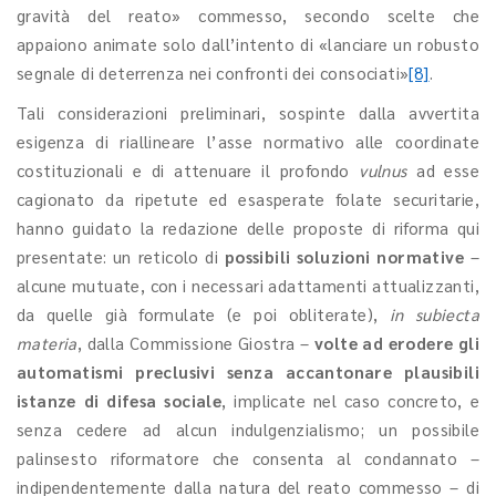
gravità del reato» commesso, secondo scelte che
appaiono animate solo dall’intento di «lanciare un robusto
segnale di deterrenza nei confronti dei consociati»
[8]
.
Tali considerazioni preliminari, sospinte dalla avvertita
esigenza di riallineare l’asse normativo alle coordinate
costituzionali e di attenuare il profondo
vulnus
ad esse
cagionato da ripetute ed esasperate folate securitarie,
hanno guidato la redazione delle proposte di riforma qui
presentate: un reticolo di
possibili soluzioni normative
–
alcune mutuate, con i necessari adattamenti attualizzanti,
da quelle già formulate (e poi obliterate),
in subiecta
materia
, dalla Commissione Giostra –
volte ad erodere gli
automatismi preclusivi senza accantonare plausibili
istanze di difesa sociale
, implicate nel caso concreto, e
senza cedere ad alcun indulgenzialismo; un possibile
palinsesto riformatore che consenta al condannato –
indipendentemente dalla natura del reato commesso – di