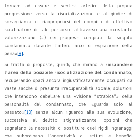
tornare ad essere e sentirsi artefice della propria
progressione verso la risocializzazione e al giudice di
sorveglianza di riappropriarsi del compito di effettivo
scrutinatore di tale percorso, attraverso una «costante
valorizzazione (...) dei progressi compiuti dal singolo
condannato durante l’intero arco di espiazione della
pena»
[9]
.
Si tratta di proposte, quindi, che mirano a
riespandere
l’area della possibile risocializzazione del condannato
,
recuperando spazi ancora ingiustificatamente occupati da
vaste sacche di presunta irrecuperabilità sociale; soluzioni
che intendono debellare una «visione “strabica”» della
personalità del condannato, che «guarda solo al
passato»
[10]
senza alcun riguardo alla sua evoluzione,
successiva al delitto stigmatizzante; opzioni che
segnalano la necessità di sostituire quei rigidi ingranaggi
che subordinano l’operatività di istituti e benefici