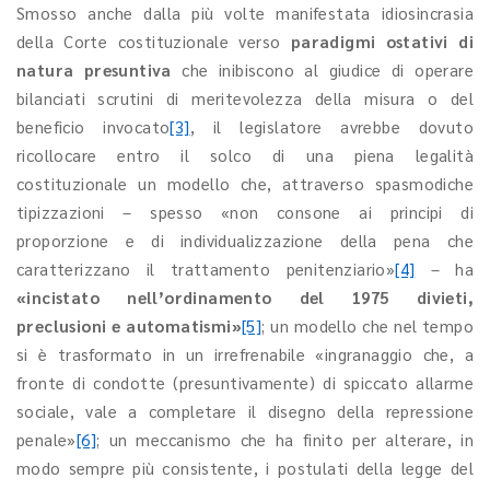
Smosso anche dalla più volte manifestata idiosincrasia
della Corte costituzionale verso
paradigmi ostativi di
natura presuntiva
che inibiscono al giudice di operare
bilanciati scrutini di meritevolezza della misura o del
beneficio invocato
[3]
, il legislatore avrebbe dovuto
ricollocare entro il solco di una piena legalità
costituzionale un modello che, attraverso spasmodiche
tipizzazioni – spesso «non consone ai principi di
proporzione e di individualizzazione della pena che
caratterizzano il trattamento penitenziario»
[4]
– ha
«incistato nell’ordinamento del 1975 divieti,
preclusioni e automatismi»
[5]
; un modello che nel tempo
si è trasformato in un irrefrenabile «ingranaggio che, a
fronte di condotte (presuntivamente) di spiccato allarme
sociale, vale a completare il disegno della repressione
penale»
[6]
; un meccanismo che ha finito per alterare, in
modo sempre più consistente, i postulati della legge del