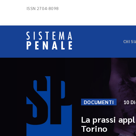
ISSN 2704-8098
CHI S
DOCUMENTI
10 D
La prassi appl
Torino