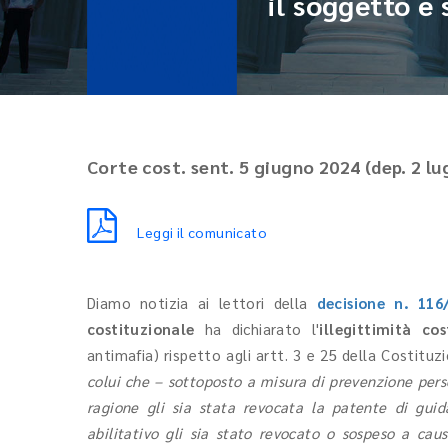
il soggetto è
Corte cost. sent. 5 giugno 2024 (dep. 2 lu
Leggi il comunicato
Diamo notizia ai lettori della
decisione n. 116
costituzionale
ha dichiarato l'
illegittimità c
antimafia) rispetto agli artt. 3 e 25 della Costituz
colui che – sottoposto a misura di prevenzione per
ragione gli sia stata revocata la patente di guid
abilitativo gli sia stato revocato o sospeso a caus