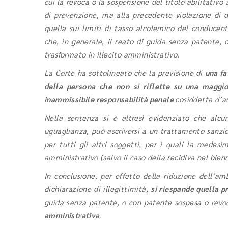
cui la revoca o la sospensione del titolo abilitativ
di prevenzione, ma alla precedente violazione di di
quella sui limiti di tasso alcolemico del conducen
che, in generale, il reato di guida senza patente,
trasformato in illecito amministrativo.
La Corte ha sottolineato che la previsione di
una fa
della persona che non si riflette su una maggio
inammissibile responsabilità penale
cosiddetta d’a
Nella sentenza si è altresì evidenziato che alcuna
uguaglianza, può ascriversi a un trattamento sanzion
per tutti gli altri soggetti, per i quali la medes
amministrativo (salvo il caso della recidiva nel bienn
In conclusione, per effetto della riduzione dell’am
dichiarazione di illegittimità,
si riespande quella p
guida senza patente, o con patente sospesa o revo
amministrativa
.