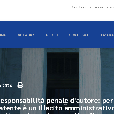
Con la collaborazione sci
IAMO
NETWORK
AUTORI
CONTRIBUTI
FASCIC
o 2024
esponsabilità penale d'autore: per
atente è un illecito amministrativo