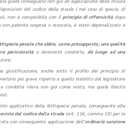
o alla guida conseguano non già all’applicazione della misura
sposizioni del codice della strada ( nel caso di specie, di
te), non è compatibile con il
principio di offensività
dopo
 o con patente sospesa o revocata, è stato depenalizzato e
ttispecie penale che abbia
,
come presupposto, una qualità
re pericolosità
o dannosità condotta,
dà luogo ad una
utore.
 giustificazione, anche sotto il profilo del principio di
atorio più grave rispetto a quello stabilito dal legislatore
ima condotta rileva non già come reato, ma quale illecito
io).
bito applicativo della fattispecie penale, conseguente alla
revista dal codice della strada
(art. 116, comma 15) per la
cata con conseguente applicazione dell’
ordinaria sanzione