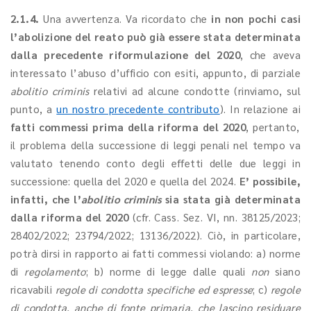
2.1.4.
Una avvertenza.
Va ricordato che
in non pochi casi
l’abolizione del reato può già essere stata determinata
dalla precedente riformulazione del 2020
, che aveva
interessato l’abuso d’ufficio con esiti, appunto, di parziale
abolitio criminis
relativi ad alcune condotte (rinviamo, sul
punto, a
un nostro precedente contributo
). In relazione ai
fatti commessi prima della riforma del 2020
, pertanto,
il problema della successione di leggi penali nel tempo va
valutato tenendo conto degli effetti delle due leggi in
successione: quella del 2020 e quella del 2024.
E’ possibile,
infatti, che l’
abolitio criminis
sia stata già determinata
dalla riforma del 2020
(cfr. Cass. Sez. VI, nn. 38125/2023;
28402/2022; 23794/2022; 13136/2022). Ciò, in particolare,
potrà dirsi in rapporto ai fatti commessi violando: a) norme
di
regolamento
; b) norme di legge dalle quali
non
siano
ricavabili
regole di condotta specifiche ed espresse
; c)
regole
di condotta, anche di fonte primaria, che lascino residuare