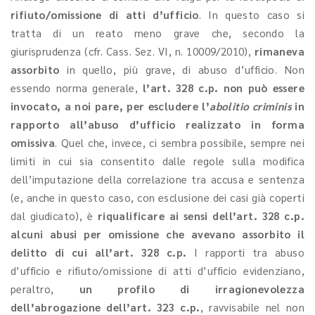
rifiuto/omissione di atti d’ufficio
. In questo caso si
tratta di un reato meno grave che, secondo la
giurisprudenza (cfr. Cass. Sez. VI, n. 10009/2010),
rimaneva
assorbito
in quello, più grave, di abuso d’ufficio. Non
essendo norma generale,
l’art. 328 c.p. non può essere
invocato, a noi pare, per escludere l’
abolitio criminis
in
rapporto all’abuso d’ufficio realizzato in forma
omissiva
. Quel che, invece, ci sembra possibile, sempre nei
limiti in cui sia consentito dalle regole sulla modifica
dell’imputazione della correlazione tra accusa e sentenza
(e, anche in questo caso, con esclusione dei casi già coperti
dal giudicato), è
riqualificare ai sensi dell’art. 328 c.p.
alcuni abusi per omissione che avevano assorbito il
delitto di cui all’art. 328 c.p.
I rapporti tra abuso
d’ufficio e rifiuto/omissione di atti d’ufficio evidenziano,
peraltro,
un profilo di irragionevolezza
dell’abrogazione dell’art. 323 c.p.
, ravvisabile nel non