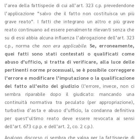
l’area della fattispecie di cui all’art. 323 c.p. prevedendone
l’applicazione “salvo che il fatto non costituisca un più
grave reato”. I fatti che integrano un altro e più grave
reato continuano ad essere penalmente rilevanti senza che
su di essi abbia alcuna influenza l’abrogazione dell’art. 323
c.p., norma che
non era applicabile
.
Se, erroneamente,
quei fatti sono stati contestati o qualificati come
abuso d’ufficio, si tratta di verificare, alla luce delle
pertinenti norme processuali, se è possibile correggere
l’errore e modificare l’imputazione o la qualificazione
del fatto all’esito del giudizio
(l’errore, invece, non ci
sembra riparabile dopo il giudicato: mancando una
continuità normativa tra peculato (per appropriazione),
turbativa d’asta e abuso d’ufficio, la condanna definitiva
per quest’ultimo reato deve essere revocata ai sensi
dell’art. 673 c.p.p. e dell’art. 2, co. 2 c.p.).
Analogo discorso ci sembra che valga per la fattispecie di