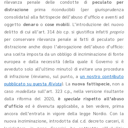
rilevanza penale delle condotte di
peculato per
distrazione
prima riconducibili (per giurisprudenza
consolidata) alla fattispecie dell’abuso d’ufficio e aventi ad
oggetto
denaro
o
cose mobili
. L’introduzione del nuovo
delitto di cui all’art. 314
bis
c.p. si giustifica infatti
proprio
per conservare rilevanza penale ai fatti di peculato per
distrazione anche dopo l’abrogazione dell’abuso d’ufficio:
una scelta imposta da un obbligo di incriminazione di fonte
europea e dalla necessità (della quale il Governo si è
avveduto solo all’ultimo minuto) di evitare una procedura
di infrazione (rinviamo, sul punto, a
un nostro contributo
pubblicato su questa
Rivista
). La
nuova fattispecie
, non a
caso
modellata
sull’art. 323 c.p., nella versione risultante
dalla riforma del 2020,
è
speciale
rispetto all’abuso
d’ufficio
ed è divenuta applicabile, a ben vedere, prima
ancora dell’entrata in vigore della legge Nordio. Con la
nuova incriminazione, introdotta dal c.d. decreto carceri, il