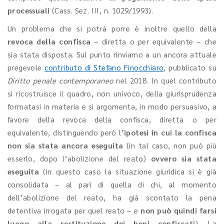
processuali
(Cass. Sez. III, n. 1029/1993).
Un problema che si potrà porre è inoltre quello della
revoca della confisca
– diretta o per equivalente –
che
sia stata disposta. Sul punto rinviamo a un ancora attuale
pregevole
contributo di Stefano Finocchiaro
, pubblicato su
Diritto penale contemporaneo
nel 2018. In quel contributo
si ricostruisce il quadro, non univoco, della giurisprudenza
formatasi in materia e si argomenta, in modo persuasivo, a
favore della revoca della confisca, diretta o per
equivalente, distinguendo però l’
ipotesi in cui la confisca
non sia stata ancora eseguita
(in tal caso, non può più
esserlo, dopo l’abolizione del reato)
ovvero sia stata
eseguita
(in questo caso la situazione giuridica si è già
consolidata – al pari di quella di chi, al momento
dell’abolizione del reato, ha già scontato la pena
detentiva irrogata per quel reato – e
non può quindi farsi
luogo alla restituzione dei beni confiscati
). La