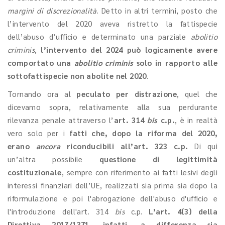
margini di discrezionalità
. Detto in altri termini, posto che
l’intervento del 2020 aveva ristretto la fattispecie
dell’abuso d’ufficio e determinato una parziale
abolitio
criminis
,
l’intervento del 2024 può logicamente avere
comportato una
abolitio criminis
solo in rapporto alle
sottofattispecie non abolite nel 2020
.
Tornando ora al
peculato per distrazione
, quel che
dicevamo sopra, relativamente alla sua perdurante
rilevanza penale attraverso l’
art. 314
bis
c.p.
, è in realtà
vero solo per i
fatti che, dopo la riforma del 2020,
erano
ancora
riconducibili all’art. 323 c.p.
Di qui
un’altra possibile
questione di legittimità
costituzionale
, sempre con riferimento ai fatti lesivi degli
interessi finanziari dell’UE, realizzati sia prima sia dopo la
riformulazione e poi l'abrogazione dell'abuso d'ufficio e
l'introduzione dell'art. 314
bis
c.p.
L’art. 4(3) della
Direttiva 2017/1371, infatti, a differenza sia