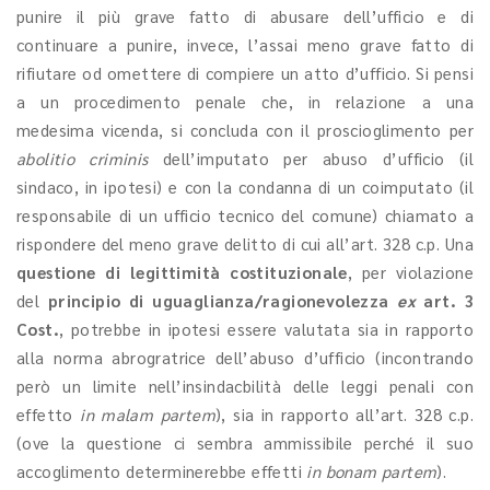
punire il più grave fatto di abusare dell’ufficio e di
continuare a punire, invece, l’assai meno grave fatto di
rifiutare od omettere di compiere un atto d’ufficio. Si pensi
a un procedimento penale che, in relazione a una
medesima vicenda, si concluda con il proscioglimento per
abolitio criminis
dell’imputato per abuso d’ufficio (il
sindaco, in ipotesi) e con la condanna di un coimputato (il
responsabile di un ufficio tecnico del comune) chiamato a
rispondere del meno grave delitto di cui all’art. 328 c.p. Una
questione di legittimità costituzionale
, per violazione
del
principio di uguaglianza/ragionevolezza
ex
art. 3
Cost.
, potrebbe in ipotesi essere valutata sia in rapporto
alla norma abrogratrice dell’abuso d’ufficio (incontrando
però un limite nell’insindacbilità delle leggi penali con
effetto
in malam partem
), sia in rapporto all’art. 328 c.p.
(ove la questione ci sembra ammissibile perché il suo
accoglimento determinerebbe effetti
in bonam partem
).