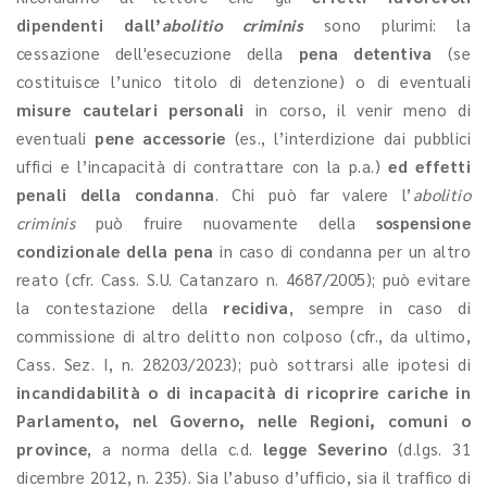
dipendenti dall’
abolitio criminis
sono plurimi: la
cessazione dell'esecuzione della
pena detentiva
(se
costituisce l’unico titolo di detenzione) o di eventuali
misure cautelari personali
in corso, il venir meno di
eventuali
pene accessorie
(es., l’interdizione dai pubblici
uffici e l’incapacità di contrattare con la p.a.)
ed effetti
penali della condanna
. Chi può far valere l’
abolitio
criminis
può fruire nuovamente della
sospensione
condizionale della pena
in caso di condanna per un altro
reato (cfr. Cass. S.U. Catanzaro n. 4687/2005); può evitare
la contestazione della
recidiva
, sempre in caso di
commissione di altro delitto non colposo (cfr., da ultimo,
Cass. Sez. I, n. 28203/2023); può sottrarsi alle ipotesi di
incandidabilità o di incapacità di ricoprire cariche in
Parlamento, nel Governo, nelle Regioni, comuni o
province
, a norma della c.d.
legge Severino
(d.lgs. 31
dicembre 2012, n. 235). Sia l’abuso d’ufficio, sia il traffico di