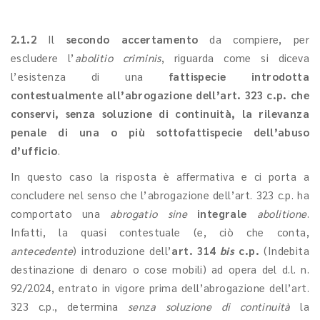
2.1.2
Il
secondo accertamento
da compiere, per
escludere l’
abolitio criminis
, riguarda come si diceva
l’esistenza di una
fattispecie introdotta
contestualmente all’abrogazione dell’art. 323 c.p. che
conservi, senza soluzione di continuità, la rilevanza
penale di una o più sottofattispecie dell’abuso
d’ufficio
.
In questo caso
la risposta è affermativa e ci porta a
concludere nel senso che l’abrogazione dell’art. 323 c.p. ha
comportato una
abrogatio sine
integrale
abolitione
.
Infatti, la quasi contestuale (e, ciò che conta,
antecedente
) introduzione dell’
art. 314
bis
c.p.
(Indebita
destinazione di denaro o cose mobili) ad opera del d.l. n.
92/2024, entrato in vigore prima dell’abrogazione dell’art.
323 c.p., determina
senza soluzione di continuità
la