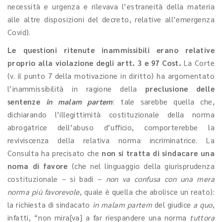
necessità e urgenza e rilevava l’estraneità della materia
alle altre disposizioni del decreto, relative all’emergenza
Covid).
Le questioni ritenute inammissibili erano relative
proprio alla violazione degli artt. 3 e 97 Cost.
La Corte
(v. il punto 7 della motivazione in diritto) ha argomentato
l’inammissibilità in ragione della
preclusione delle
sentenze
in malam partem
: tale sarebbe
quella che,
dichiarando l’illegittimità costituzionale della norma
abrogatrice dell’abuso d’ufficio, comporterebbe la
reviviscenza della relativa norma incriminatrice. La
Consulta ha precisato che
non si tratta di sindacare una
noma di favore
(che nel linguaggio della giurisprudenza
costituzionale – si badi –
non va confusa con una mera
norma più favorevole
, quale è quella che abolisce un reato):
la richiesta di sindacato
in malam partem
del giudice
a quo
,
infatti, “non mira[va] a far riespandere una norma
tuttora