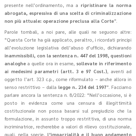
presente nell’ordinamento, ma a
ripristinare la norma
abrogata, espressiva di una scelta di criminalizzazione
non più attuale: operazione preclusa alla Corte
”.
Parole tombali, a noi pare, alle quali ne seguono altre:
“Questa Corte ha già applicato, peraltro, i ricordati principi
all’evoluzione legislativa dell’abuso d’ufficio, dichiarando
inammissibili, con la sentenza n. 447 del 1998, questioni
analoghe
a quelle ora in esame,
sollevate in riferimento
ai medesimi parametri (artt. 3 e 97 Cost.)
, aventi ad
oggetto l’art. 323 c.p., come riformulato – anche allora in
senso restrittivo – dalla
legge n. 234 del 1997
”. Facciamo
parlare ancora la sentenza n. 8/2022: “Nell’occasione, si è
posto in evidenza come una censura di illegittimità
costituzionale non possa basarsi sul pregiudizio che la
formulazione, in assunto troppo restrittiva, di una norma
incriminatrice, recherebbe a valori di rilievo costituzionale,
quali, nella specie,
l’imparzialità e il buon andamento