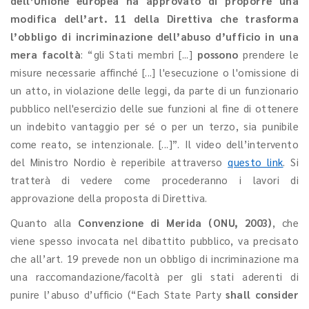
dell’Unione europea ha approvato di proporre una
modifica dell’art. 11 della Direttiva che trasforma
l’obbligo di incriminazione dell’abuso d’ufficio in una
mera facoltà
: “gli Stati membri [...]
possono
prendere le
misure necessarie affinché [...] l'esecuzione o l'omissione di
un atto, in violazione delle leggi, da parte di un funzionario
pubblico nell'esercizio delle sue funzioni al fine di ottenere
un indebito vantaggio per sé o per un terzo, sia punibile
come reato, se intenzionale. [...]”. Il video dell’intervento
del Ministro Nordio è reperibile attraverso
questo link
. Si
tratterà di vedere come procederanno i lavori di
approvazione della proposta di Direttiva.
Quanto alla
Convenzione di Merida (ONU, 2003)
, che
viene spesso invocata nel dibattito pubblico, va precisato
che all’art. 19 prevede non un obbligo di incriminazione ma
una raccomandazione/facoltà per gli stati aderenti di
punire l’abuso d’ufficio (“Each State Party
shall consider