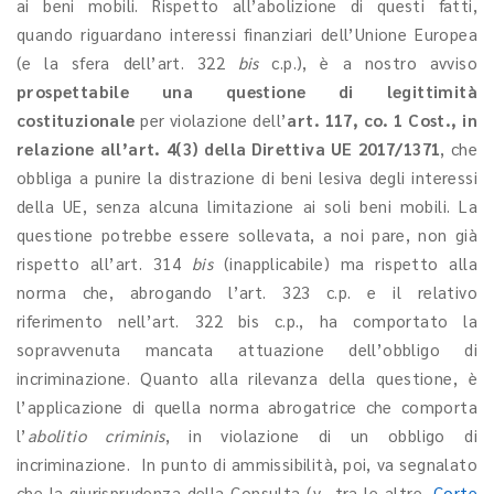
ai beni mobili. Rispetto all’abolizione di questi fatti,
quando riguardano interessi finanziari dell’Unione Europea
(e la sfera dell’art. 322
bis
c.p.), è a nostro avviso
prospettabile una questione di legittimità
costituzionale
per violazione dell’
art. 117, co. 1 Cost., in
relazione all’art. 4(3) della Direttiva UE 2017/1371
, che
obbliga a punire la distrazione di beni lesiva degli interessi
della UE, senza alcuna limitazione ai soli beni mobili. La
questione potrebbe essere sollevata, a noi pare, non già
rispetto all’art. 314
bis
(inapplicabile) ma rispetto alla
norma che, abrogando l’art. 323 c.p. e il relativo
riferimento nell’art. 322 bis c.p., ha comportato la
sopravvenuta mancata attuazione dell’obbligo di
incriminazione. Quanto alla rilevanza della questione, è
l’applicazione di quella norma abrogatrice che comporta
l’
abolitio criminis
, in violazione di un obbligo di
incriminazione. In punto di ammissibilità, poi, va segnalato
che la giurisprudenza della Consulta (v., tra le altre,
Corte