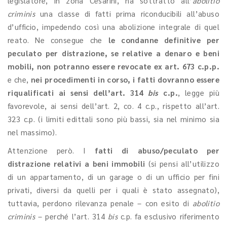
legislatore, in zona Cesarini, ha sottratto all’
abolitio
criminis
una classe di fatti prima riconducibili all’abuso
d’ufficio, impedendo così una abolizione integrale di quel
reato. Ne consegue che
le condanne definitive per
peculato per distrazione, se relative a denaro e beni
mobili, non potranno essere revocate ex art. 673 c.p.p.
e che,
nei procedimenti in corso, i fatti dovranno essere
riqualificati ai sensi dell’art. 314
bis
c.p.
, legge più
favorevole, ai sensi dell’art. 2, co. 4 c.p., rispetto all’art.
323 c.p. (i limiti edittali sono più bassi, sia nel minimo sia
nel massimo).
Attenzione però. I
fatti di abuso/peculato per
distrazione relativi a beni immobili
(si pensi all’utilizzo
di un appartamento, di un garage o di un ufficio per fini
privati, diversi da quelli per i quali è stato assegnato),
tuttavia, perdono rilevanza penale – con esito di
abolitio
criminis
– perché l’art. 314
bis
c.p. fa esclusivo riferimento