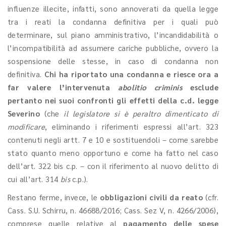
influenze illecite, infatti, sono annoverati da quella legge
tra i reati la condanna definitiva per i quali può
determinare, sul piano amministrativo, l’incandidabilità o
l’incompatibilità ad assumere cariche pubbliche, ovvero la
sospensione delle stesse, in caso di condanna non
definitiva.
Chi ha riportato una condanna e riesce ora a
far valere l’intervenuta
abolitio criminis
esclude
pertanto nei suoi confronti gli effetti della c.d. legge
Severino
(che
il legislatore si è peraltro dimenticato di
modificare
, eliminando i riferimenti espressi all’art. 323
contenuti negli artt. 7 e 10 e sostituendoli – come sarebbe
stato quanto meno opportuno e come ha fatto nel caso
dell’art. 322 bis c.p. – con il riferimento al nuovo delitto di
cui all’art. 314
bis
c.p.).
Restano ferme, invece, le
obbligazioni civili da reato
(cfr.
Cass. S.U. Schirru, n. 46688/2016; Cass. Sez V, n. 4266/2006),
comprese quelle relative al
pagamento delle spese