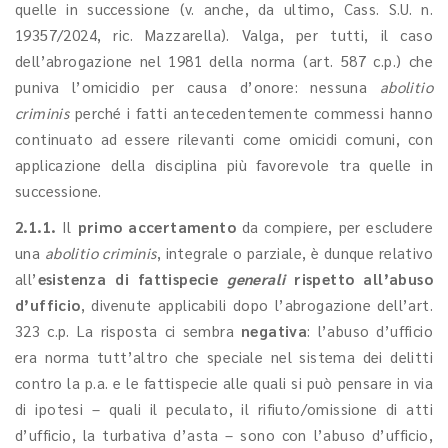
quelle in successione (v. anche, da ultimo, Cass. S.U. n.
19357/2024, ric. Mazzarella). Valga, per tutti, il caso
dell’abrogazione nel 1981 della norma (art. 587 c.p.) che
puniva l’omicidio per causa d’onore: nessuna
abolitio
criminis
perché i fatti antecedentemente commessi hanno
continuato ad essere rilevanti come omicidi comuni, con
applicazione della disciplina più favorevole tra quelle in
successione.
2.1.1.
Il
primo accertamento
da compiere, per escludere
una
abolitio criminis
, integrale o parziale, è dunque relativo
all’
esistenza di fattispecie
generali
rispetto all’abuso
d’ufficio
, divenute applicabili dopo l’abrogazione dell’art.
323 c.p. La risposta ci sembra
negativa
: l’abuso d’ufficio
era norma tutt’altro che speciale nel sistema dei delitti
contro la p.a. e le fattispecie alle quali si può pensare in via
di ipotesi – quali il peculato, il rifiuto/omissione di atti
d’ufficio, la turbativa d’asta – sono con l’abuso d’ufficio,