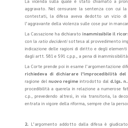
La vicenda sulla quale è stato chiamato a pronu
aggravato. Nel censurare la sentenza con cui la 
contestati, la difesa aveva dedotto un vizio di 
l’aggravante della violenza sulle cose pur in manca
La Cassazione ha dichiarato
inammissibile il ricor
con la
ratio decidenti
sottesa al provvedimento impu
indicazione delle ragioni di diritto e degli element
dagli artt. 581 e 591 c.p.p., a pena di inammissibilit
La Corte prende poi in esame l’argomentazione difen
richiedeva di dichiarare l’improcedibilità d
ragione del
nuovo regime
introdotto dal
d.lgs. n.
procedibilità a querela in relazione a numerose fatt
c.p., prevedendo altresì, in via transitoria, la de
entrata in vigore della riforma, sempre che la pers
2.
L’argomento addotto dalla difesa è giudicato 