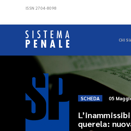
ISSN 2704-8098
CHI S
SCHEDA
05 Maggi
L’inammissibil
querela: nuov