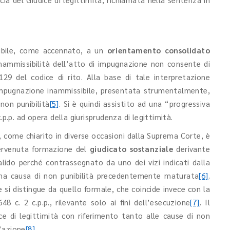
cibile, come accennato, a un
orientamento consolidato
inammissibilità dell’atto di impugnazione non consente di
129 del codice di rito. Alla base di tale interpretazione
’impugnazione inammissibile, presentata strumentalmente,
non punibilità
[5]
. Si è quindi assistito ad una “progressiva
.p.p. ad opera della giurisprudenza di legittimità.
, come chiarito in diverse occasioni dalla Suprema Corte, è
ntervenuta formazione del
giudicato sostanziale
derivante
lido perché contrassegnato da uno dei vizi indicati dalla
 una causa di non punibilità precedentemente maturata
[6]
.
e si distingue da quello formale, che coincide invece con la
48 c. 2 c.p.p., rilevante solo ai fini dell’esecuzione
[7]
. Il
e di legittimità con riferimento tanto alle cause di non
l’azione
[8]
.