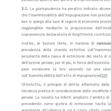
3.1.
La giurisprudenza ha peraltro indicato alcune
che l’inammissibilità dell’impugnazione non precluda 
ben si spiega alla luce di ragioni di economia pro
raggiungibile mediante la proposizione dell’inc
sopravvenuta declaratoria di illegittimità costituzi
Inoltre, le Sezioni Unite, in materia di
remissi
prevalenza della vicenda estintiva sull’inammissi
peculiarità della causa di estinzione del reato di c
dell'azione penale, per di più, in forza dell'esercizi
pare avvalorare la tesi secondo cui una causa
sull’inammissibilità dell’atto di impugnazione
[13]
.
Oltretutto, il principio di diritto affermato da
rilevanza pratica in considerazione delle modifiche 
penale. La novella ha infatti ampliato l’ambito di 
prevedendo come ipotesi di remissione tacita l
querelante all’udienza in cui è stato citato co