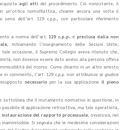
acquisita
agli atti
del procedimento. Ciò nonostante, il
n un’ottica nomofilattica, chiarire ancora una volta il
 sensi dell’art. 129 c.p.p., con particolare riferimento
mento a norma dell’art.
129 c.p.p.
è
preclusa dalla non
ale
, richiamando l’insegnamento delle Sezioni Unite,
n tale occasione, il Supremo Collegio aveva ritenuto che,
ttimità, non dovesse essere dato avviso alla persona offesa
nammissibilità del ricorso. Come chiarito in un altro arresto
e in commento, l’art. 129 c.p.p. non attribuisce al giudice
 presupposto
necessario
per la sua applicazione
il pieno
e sottolinea che il mutamento normativo in questione, in
to passibile di applicazione retroattiva, ma tale operatività,
 instaurazione del rapporto processuale
, ovverosia, nel
n inammissibile. Si segnala che le medesime considerazioni
a del Giudice di legittimità, richiamata nella sentenza in