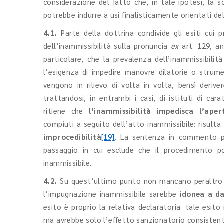
considerazione del fatto che, in tale ipotesi, la so
potrebbe indurre a usi finalisticamente orientati del
4.1.
Parte della dottrina condivide gli esiti cui 
dell’inammissibilità sulla pronuncia
ex
art. 129, an
particolare, che la prevalenza dell’inammissibilit
l’esigenza di impedire manovre dilatorie o strumen
vengono in rilievo di volta in volta, bensì deriv
trattandosi, in entrambi i casi, di istituti di ca
ritiene che
l’inammissibilità impedisca l’ape
compiuti a seguito dell’atto inammissibile: risult
improcedibilità
[19]
. La sentenza in commento pa
passaggio in cui esclude che il procedimento p
inammissibile.
4.2.
Su quest’ultimo punto non mancano peraltro o
l’impugnazione inammissibile sarebbe
idonea a d
esito è proprio la relativa declaratoria: tale esit
ma avrebbe solo l’effetto sanzionatorio consisten