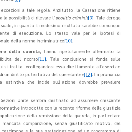
 eccezioni a tale regola. Anzitutto, la Cassazione ritiene
la possibilità di rilevare l’
abolitio criminis
[9]
. Tale deroga
cessuale, in quanto il medesimo risultato sarebbe comunque
idente di esecuzione. Lo stesso vale per le ipotesi di
onale della norma incriminatrice
[10]
.
one della querela
, hanno ripetutamente affermato
la
bilità del ricorso
[11]
. Tale conclusione si fonda sulle
ui si tratta, «collegandosi essa direttamente all'esercizio
o di un diritto potestativo del querelante»
[12]
. La pronuncia
 estintiva che incide sull’azione dovrebbe prevalere
lle Sezioni Unite sembra destinato ad assumere crescente
normative introdotte con la recente riforma della giustizia
applicazione della remissione della querela, in particolare
a mancata comparizione, senza giustificato motivo, del
me testimone e la sua partecipazione ad un programma di