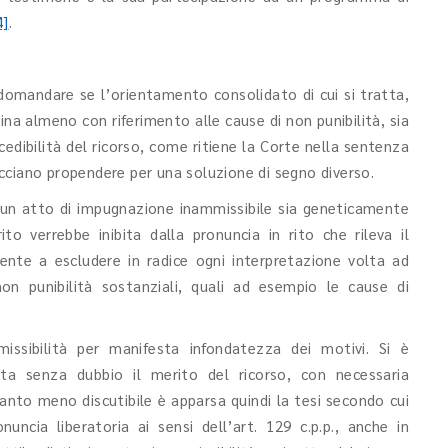
4]
.
 domandare se l’orientamento consolidato di cui si tratta,
ina almeno con riferimento alle cause di non punibilità, sia
edibilità del ricorso, come ritiene la Corte nella sentenza
cciano propendere per una soluzione di segno diverso.
da un atto di impugnazione inammissibile sia geneticamente
ito verrebbe inibita dalla pronuncia in rito che rileva il
iente a escludere in radice ogni interpretazione volta ad
non punibilità sostanziali, quali ad esempio le cause di
issibilità per manifesta infondatezza dei motivi. Si è
ta senza dubbio il merito del ricorso, con necessaria
anto meno discutibile è apparsa quindi la tesi secondo cui
ncia liberatoria ai sensi dell’art. 129 c.p.p., anche in