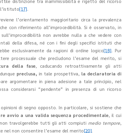
ttile distinzione tra inammissibilità e rigetto del ricorso
l’istituto
[17]
.
previene l’orientamento maggioritario circa la prevalenza
che con riferimento all’improcedibilità. Si è osservato, in
à sull’improcedibilità non avrebbe nulla a che vedere con
tali della difesa, né con i fini
degli specifici istituti che
erebbe esclusivamente da ragioni di ordine logico
[18]
. Pur
rattere processuale che precludono l’esame del merito, si
rtura della fase
, caducando retroattivamente gli atti
a dunque
preclusa,
in tale prospettiva,
la declaratoria di
re argomentare in piena adesione a tale principio, nel
ossa considerarsi “pendente” in presenza di un ricorso
pinioni di segno opposto. In particolare, si sostiene che
are avvio a una valida sequenza procedimentale
, il cui
o non travolgerebbe tutti gli atti compiuti
medio tempore
,
te nel non consentire l’esame del merito
[20]
.