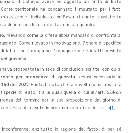
nciarsi il Collegio aveva ad oggetto un fatto di furto
Corte territoriale ha condannato l’imputato per i fatti
motivazione, individuato nell’aver ritenuto sussistente
nza di una specifica contestazione al riguardo.
so
, rilevando come la difesa abbia mancato di confrontarsi
gnato. Come rilevato in motivazione, l’onere di specifica
i di fatto che sorreggono l’impugnazione è infatti previsto
à del gravame.
siva prospettata in sede di conclusioni scritte, con cui si
el reato per mancanza di querela
, resasi necessaria in
 150 del 2022
. È infatti noto che la novella ha disposto la
ispecie di reato, tra le quali quella di cui all’art. 624-
bis
correnza del termine per la sua proposizione dal giorno di
ona offesa abbia avuto in precedenza notizia del fatto
[1]
.
inconferente, anzitutto in ragione del fatto, di per sé