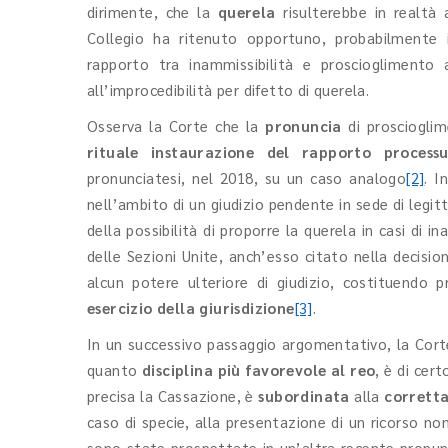
dirimente, che la
querela
risulterebbe in realtà 
Collegio ha ritenuto opportuno, probabilmente i
rapporto tra inammissibilità e proscioglimento ai
all’improcedibilità per difetto di querela.
Osserva la Corte che la
pronuncia
di prosciogli
rituale instaurazione del rapporto processu
pronunciatesi, nel 2018, su un caso analogo
[2]
. I
nell’ambito di un giudizio pendente in sede di legi
della possibilità di proporre la querela in casi di i
delle Sezioni Unite, anch’esso citato nella decision
alcun potere ulteriore di giudizio, costituendo
esercizio della giurisdizione
[3]
.
In un successivo passaggio argomentativo, la Cort
quanto
disciplina più favorevole al reo
, è di cer
precisa la Cassazione, è
subordinata
alla
corretta
caso di specie, alla presentazione di un ricorso no
sono state prospettate in un’altra recente pronunci