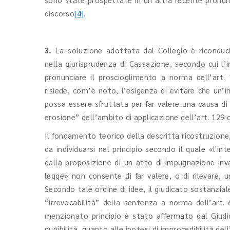
discorso
[4]
.
3.
La soluzione adottata dal Collegio è ricondu
nella giurisprudenza di Cassazione, secondo cui l’
pronunciare il proscioglimento a norma dell’art. 
risiede, com’è noto, l’esigenza di evitare che un
possa essere sfruttata per far valere una causa di 
erosione” dell’ambito di applicazione dell’art. 129 c
Il fondamento teorico della descritta ricostruzione
da individuarsi nel principio secondo il quale «l'i
dalla proposizione di un atto di impugnazione inva
legge» non consente di far valere, o di rilevare,
Secondo tale ordine di idee, il giudicato sostanzial
“irrevocabilità” della sentenza a norma dell’art. 6
menzionato principio è stato affermato dal Giudic
punibilità, quanto alle ipotesi di improcedibilità del