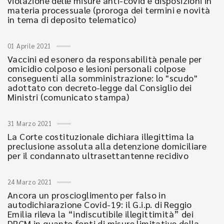
violazione delle misure anti-covid e disposizioni in
materia processuale (proroga dei termini e novità
in tema di deposito telematico)
01 Aprile 2021
Vaccini ed esonero da responsabilità penale per
omicidio colposo e lesioni personali colpose
conseguenti alla somministrazione: lo "scudo"
adottato con decreto-legge dal Consiglio dei
Ministri (comunicato stampa)
31 Marzo 2021
La Corte costituzionale dichiara illegittima la
preclusione assoluta alla detenzione domiciliare
per il condannato ultrasettantenne recidivo
24 Marzo 2021
Ancora un proscioglimento per falso in
autodichiarazione Covid-19: il G.i.p. di Reggio
Emilia rileva la “indiscutibile illegittimità” dei
DPCM in quanto fonti di misure limitative della