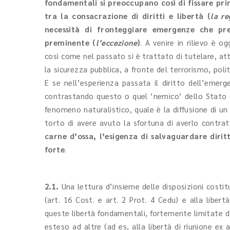
fondamentali si preoccupano così di fissare prin
tra la consacrazione di diritti e libertà (
la re
necessità di fronteggiare emergenze che preg
preminente (
l’eccezione
)
. A venire in rilievo è og
così come nel passato si è trattato di tutelare, att
la sicurezza pubblica, a fronte del terrorismo, poli
E se nell’esperienza passata il diritto dell’emer
contrastando questo o quel ‘nemico’ dello Stato –
fenomeno naturalistico, quale è la diffusione di un 
torto di avere avuto la sfortuna di averlo contratt
carne d’ossa, l’esigenza di salvaguardare diritti
forte
.
2.1.
Una lettura d’insieme delle disposizioni costitu
(art. 16 Cost. e art. 2 Prot. 4 Cedu) e alla libert
queste libertà fondamentali, fortemente limitate d
esteso ad altre (ad es, alla libertà di riunione ex 