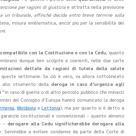
enzione per ragioni di giustizia
e attratta nella previsione
 a un tribunale, affinché decida entro breve termine sulla
ntena, misura emblematica, ancor più per la sensibilità dei
oni.
 compatibile con la Costituzione e con la Cedu
, quanto
 sembrano dunque ben scolpite e coerenti, nelle due carte
mitazioni dettate da ragioni di tutela della salute
queste settimane. Se ciò è vero, va allora sottolineato
so allo strumento della
deroga in caso d’urgenza agli
du
“in caso di guerra o di altro pericolo pubblico che minacci
membri del Consiglio d’Europa hanno comunicato la deroga
rmenia
,
Moldavia
e
Lettonia
); ma per quanto si è detto a
e garanzie costituzionali e convenzionali – quanto almeno
le –
derogare alla Cedu significherebbe derogare alla
e. Servirebbe a evitare condanne da parte della Corte di