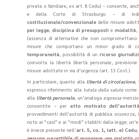
privata o familiare, ex art. 8 Cedu) – consente, anc
e della Corte di Strasburgo – di ind
costituzionale/convenzionale
delle misure adott
per legge
,
disciplina di presupposti
e
modalità
(assenza di alternative che non compromettano que
misure che comportano un minor grado di com
temporaneità
, possibilità di un
ricorso giurisdiz
coinvolta la libertà libertà personale, prevision
misure adottate in via d’urgenza (art. 13 Cost.).
In particolare, quanto alla
libertà di circolazione
,
espresso riferimento alla
tutela della salute
come po
alla
libertà personale
, un’analoga
espressa
menzion
consentite – per
atto motivato dell’autorità
provvedimenti dell’autorità di pubblica sicurezza, 
noto ai “casi” e ai “modi” stabiliti dalla legge; un
è invece presente nell’
art. 5, co. 1, lett. e) Cedu
persona suscettibile di propagare una malattia c