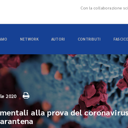
Con la collaborazione sci
IAMO
NETWORK
AUTORI
CONTRIBUTI
FASCIC
ile 2020
damentali alla prova del coronaviru
uarantena