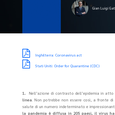
Gian Luigi Ga
Inghilterra: Coronavirus act
Stati Uniti: Order for Quarantine (CDC)
1.
Nell’azione di contrasto dell’epidemia in att
linea
. Non potrebbe non essere così, a fronte di 
salute di un numero indeterminato e impressionant
la pandemia è diffusa in 205 paesi, il virus h