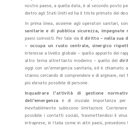
nostro paese, a quella data, è al secondo posto per 
dietro agli Stati Uniti ed ha il triste primato dei d
In prima linea, assieme agli operatori sanitari, 
sanitarie e di pubblica sicurezza, impegnate 
paesi coinvolti. Per tale via
il diritto – nella su
– occupa un ruolo centrale, sinergico rispet
interesse a livello globale – quello appunto dei rapp
altro tema altrettanto moderno – quello del
dir
oggi con un’emergenza sanitaria, ed è chiamato a
stanno cercando di comprendere e di arginare, nel t
più elevato possibile di persone.
Inquadrare l’attività di gestione normati
dell’emergenza
è di cruciale importanza pe
inevitabilmente subiscono limitazioni. Contenere 
possibile i contatti sociali, trasmettendosi il viru
intraprese, in Italia come in altri paesi, prevedono