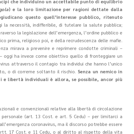
cipi che individuino un accettabile punto di equilibrio
gola
) e la loro limitazione per ragioni dettate dalla
iudicano questo quell’interesse pubblico, ritenuto
gi la necessità, indifferibile, di tutelare la salute pubblica;
raverso la legislazione dell’emergenza, l’ordine pubblico e
tico prima, religioso poi, e della recrudescenza delle mafie.
genza mirava a prevenire e reprimere condotte criminali –
 oggi ha invece come obiettivo quello di fronteggiare un
virus attraverso il contagio tra individui che hanno l’unico
o, o di correrne soltanto il rischio.
Senza un nemico in
 e libertà individuali è allora, se possibile, ancor più
zionali e convenzionali relative alla libertà di circolazione
à personale (art. 13 Cost. e art. 5 Cedu) – per limitarci a
all’emergenza coronavirus, ma il discorso potrebbe essere
artt. 17 Cost. e 11 Cedu, o al diritto al rispetto della vita