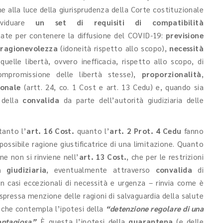
he alla luce della giurisprudenza della Corte costituzionale
ividuare
un set di requisiti di compatibilità
ate per contenere la diffusione del COVID-19:
previsione
,
ragionevolezza
(idoneità rispetto allo scopo),
necessità
lle libertà, ovvero inefficacia, rispetto allo scopo, di
promissione delle libertà stesse),
proporzionalità
,
ionale
(artt. 24, co. 1 Cost e art. 13 Cedu) e, quando sia
e della
convalida
da parte dell’autorità giudiziaria delle
 tanto l’
art. 16 Cost.
quanto l’
art. 2 Prot. 4 Cedu
fanno
ssibile ragione giustificatrice di una limitazione. Quanto
e non si rinviene nell’
art. 13 Cost.
, che per le restrizioni
 giudiziaria
, eventualmente attraverso
convalida
di
in casi eccezionali di necessità e urgenza – rinvia come è
’espressa menzione delle ragioni di salvaguardia della salute
, che contempla l’ipotesi della
“detenzione regolare di una
ontagiosa”
. È questa l’ipotesi della
quarantena
(e delle