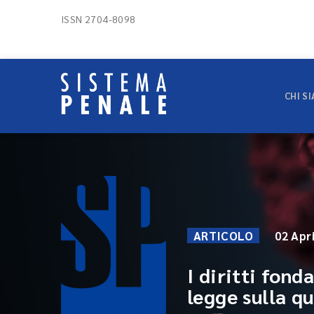
ISSN 2704-8098
CHI S
ARTICOLO
02 Apr
I diritti fon
legge sulla q