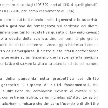
numero di contagi (105.792, pari al 13% di quelli globali),
ecessi (12.430, pari complessivamente al 30%).
sono però in tutto il mondo anche
i governi e le autorità,
nella gestione dell’emergenza
sul territorio dei diversi
a dimensione tanto regolativa quanto di
law enforcement
to a quello della scienza
. Uno dei temi di più grande
orti tra diritto e scienza – viene oggi a intrecciarsi con un
itto dell’emergenza
. Il diritto si sta infatti confrontando
 intervenire su un fenomeno che la scienza e la medicina
entativo di salvare la vita e tutelare la salute del numero
va della pandemia nella prospettiva del diritto
r
garantire il rispetto di diritti fondamentali
, che
la diffusione del coronavirus richiede di evitare il più
s, con estrema facilità, da un individuo all’altro. Le azioni
 l’adozione di
misure che limitano l’esercizio di diritti e