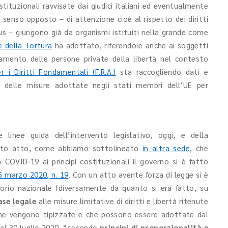
tituzionali ravvisate dai giudici italiani ed eventualmente
i senso opposto – di attenzione cioè al rispetto dei diritti
s – giungono già da organismi istituiti nella grande come
 della Tortura
ha adottato, riferendole anche ai soggetti
tamento delle persone private della libertà nel contesto
 i Diritti Fondamentali (F.R.A.)
sta raccogliendo dati e
li delle misure adottate negli stati membri dell’UE per
e linee guida dell’intervento legislativo, oggi, e della
 dato atto, come abbiamo sottolineato
in altra sede
, che
 COVID-19 ai principi costituzionali il governo si è fatto
5 marzo 2020, n. 19
. Con un atto avente forza di legge si è
itorio nazionale (diversamente da quanto si era fatto, su
ase legale
alle misure limitative di diritti e libertà ritenute
che vengono tipizzate e che possono essere adottate dal
o al 30 luglio 2020, “secondo
principi di proporzionalità e