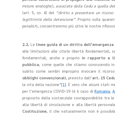
misure analoghe),
associate dalla Cedu a quella det
(art. 5, co. 4) del
“diritto a presentare un ricorso
legittimità della detenzione”
. Proprio sulla quara
penalisti, concentreremo più oltre le nostre riflessi
2.2.
Le
linee guida di un diritto dell’emergenza
alle limitazioni alle citate libertà fondamentali,
fondamentali, anche e proprio
in rapporto a li
pubblica
, come quelle che stiamo conoscendo in 
subito come sembri improprio invocare il ricor
obblighi convenzionali
, previsto dall’
art. 15 Ce
la vita della nazione”
[1]
. È vero che alcuni stati 
per l’emergenza COVID-19 (è il caso di
Romania
,
A
proposito della sostanziale sovrapponibilità tra l
alla libertà di circolazione e alla libertà persona
Costituzione
, il che naturalmente non è possibil