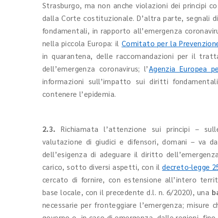
Strasburgo, ma non anche violazioni dei principi cos
dalla Corte costituzionale. D’altra parte, segnali d
fondamentali, in rapporto all’emergenza coronaviru
nella piccola Europa: il
Comitato per la Prevenzione
in quarantena, delle raccomandazioni per il trat
dell’emergenza coronavirus; l’
Agenzia Europea per
informazioni sull’impatto sui diritti fondamenta
contenere l’epidemia.
2.3.
Richiamata l’attenzione sui principi – sull
valutazione di giudici e difensori, domani – va
dell’esigenza di adeguare il diritto dell’emergenza
carico, sotto diversi aspetti, con il
decreto-legge 2
cercato di fornire, con estensione all’intero terr
base locale, con il precedente d.l. n. 6/2020), una
b
necessarie per fronteggiare l’emergenza; misure 
governo o, in caso di emergenza, dalle regioni, fin