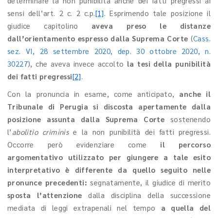
determinare la non punibilità anche dei fatti pregressi ai
sensi dell’art. 2 c. 2 c.p.
[1]
. Esprimendo tale posizione il
giudice capitolino
aveva preso le distanze
dall’orientamento espresso dalla Suprema Corte
(
Cass.
sez. VI, 28 settembre 2020, dep. 30 ottobre 2020, n.
30227
), che aveva invece accolto
la tesi della punibilità
dei fatti pregressi
[2]
.
Con la pronuncia in esame, come anticipato,
anche il
Tribunale di Perugia si discosta apertamente dalla
posizione assunta dalla Suprema Corte
sostenendo
l’
abolitio criminis
e la non punibilità dei fatti pregressi.
Occorre però evidenziare come
il percorso
argomentativo utilizzato per giungere a tale esito
interpretativo è differente da quello seguito nelle
pronunce precedenti:
segnatamente,
il giudice di merito
sposta l’attenzione
dalla disciplina della successione
mediata di leggi extrapenali nel tempo
a quella del