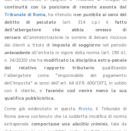
continuità con la posizione di recente assunta dal
Tribunale di Roma
, ha ritenuto
non punibile ai sensi del
delitto di peculato
(art. 314 c.p.) il
fatto
dell’albergatore che abbia omesso di
versare
all’amministrazione le somme di denaro riscosse
dai clienti a titolo di
imposta di soggiorno
nel periodo
antecedente
all’entrata in vigore della norma (art. 180 d.l.
n. 34/2020) che ha
modificato la disciplina extra-penale
del relativo rapporto tributario
qualificando
l’albergatore come “responsabile del pagamento
dell’imposta” ai sensi dell’art. 64 d.P.R. 600/1973, in solido
con il cliente, e
facendo così venire meno la sua
qualifica pubblicistica
.
Come già evidenziato in questa
Rivista
, il Tribunale di
Roma aveva sostenuto che la suddetta modifica di norma
extrapenale
comportasse una
abolitio criminis
,
tale da