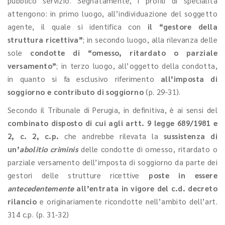
pubblico servizio. Segnatamente, i profili di specialità
attengono: in primo luogo, all’individuazione del soggetto
agente, il quale si identifica con
il “gestore della
struttura ricettiva”
; in secondo luogo, alla rilevanza delle
sole
condotte di “omesso, ritardato o parziale
versamento”
; in terzo luogo, all’oggetto della condotta,
in quanto si fa esclusivo riferimento
all’imposta di
soggiorno e contributo di soggiorno
(p. 29-31).
Secondo il Tribunale di Perugia, in definitiva, è ai sensi del
combinato disposto di cui agli artt. 9 legge 689/1981 e
2, c. 2, c.p.
che andrebbe rilevata la
sussistenza di
un’
abolitio criminis
delle condotte di omesso, ritardato o
parziale versamento dell’imposta di soggiorno da parte dei
gestori delle strutture ricettive
poste in essere
antecedentemente
all’entrata in vigore del c.d. decreto
rilancio
e originariamente ricondotte nell’ambito dell’art.
314 c.p. (p. 31-32)