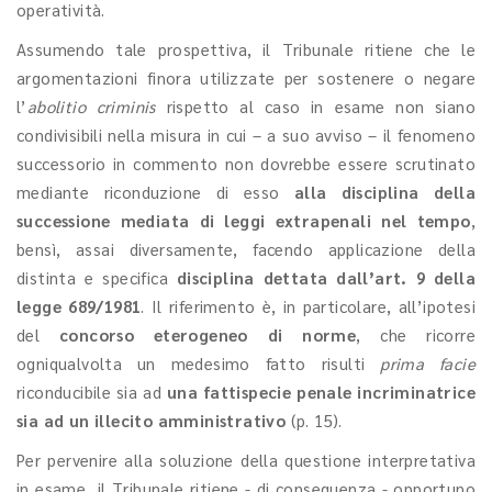
operatività.
Assumendo tale prospettiva, il Tribunale ritiene che le
argomentazioni finora utilizzate per sostenere o negare
l’
abolitio criminis
rispetto al caso in esame non siano
condivisibili nella misura in cui – a suo avviso – il fenomeno
successorio in commento non dovrebbe essere scrutinato
mediante riconduzione di esso
alla disciplina della
successione mediata di leggi extrapenali nel tempo
,
bensì, assai diversamente, facendo applicazione della
distinta e specifica
disciplina dettata dall’art. 9 della
legge 689/1981
. Il riferimento è, in particolare, all’ipotesi
del
concorso eterogeneo di norme
, che ricorre
ogniqualvolta un medesimo fatto risulti
prima facie
riconducibile sia ad
una fattispecie penale incriminatrice
sia ad un illecito amministrativo
(p. 15).
Per pervenire alla soluzione della questione interpretativa
in esame
,
il Tribunale ritiene - di conseguenza - opportuno