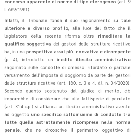
concorso apparente di norme di tipo eterogeneo
(art. 9
l. 689/1981).
Infatti, il Tribunale fonda il suo ragionamento
su tale
ulteriore e diverso profilo
, alla luce del fatto che il
legislatore della recente riforma oltre
rimeditare la
qualifica soggettiva
dei gestori delle strutture ricettive
ha, in una
prospettiva assai più innovativa e dirompente
(p. 4), introdotto un
inedito illecito amministrativo
sagomato sulle condotte di omesso, ritardato o parziale
versamento dell’imposta di soggiorno da parte dei gestori
delle strutture ricettive (art. 180, c. 3 e 4, d.l. n. 34/2020).
Secondo quanto sostenuto dal giudice di merito, ciò
imporrebbe di considerare che alla fattispecie di peculato
(art. 314 c.p.) si affianca un illecito amministrativo avente
ad oggetto
uno specifico sottoinsieme di condotte tra
tutte quelle astrattamente ricomprese nella norma
penale
, che ne circoscrive il perimetro oggettivo di