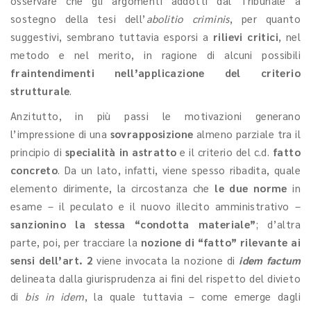
osservare che gli argomenti addotti dal Tribunale a
sostegno della tesi dell’
abolitio criminis
, per quanto
suggestivi, sembrano tuttavia esporsi a
rilievi critici
, nel
metodo e nel merito, in ragione di alcuni possibili
fraintendimenti nell’applicazione del criterio
strutturale
.
Anzitutto, in più passi le motivazioni generano
l’impressione di una
sovrapposizione
almeno parziale tra il
principio di
specialità in astratto
e il criterio del c.d.
fatto
concreto
. Da un lato, infatti, viene spesso ribadita, quale
elemento dirimente, la circostanza che
le due norme
in
esame – il peculato e il nuovo illecito amministrativo –
sanzionino la stessa “condotta materiale”
; d’altra
parte, poi, per tracciare la
nozione di “fatto” rilevante ai
sensi dell’art. 2
viene invocata la nozione di
idem factum
delineata dalla giurisprudenza ai fini del rispetto del divieto
di
bis in idem
, la quale tuttavia – come emerge dagli