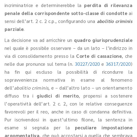
incriminatrice e determinerebbe la
perdita di rilevanza
penale della corrispondente sotto-classe di condotte
ai
sensi dell’art. 2 c. 2 c.p., configurando una
abolitio criminis
parziale
.
La decisione va ad arricchire un
quadro giurisprudenziale
nel quale è possibile osservare – da un lato – l’indirizzo in
via di consolidamento presso la
Corte di cassazione
, che
nelle due pronunce sul tema (n.
30227/2020
e
36317/2020
)
ha fin qui escluso la possibilità di ricondurre la
sopravvenienza normativa in esame al fenomeno
dell’
abolitio criminis
, e – dall’altro lato – un orientamento
diffuso tra i
giudici di merito
, propensi a sostenere
l’operatività dell’art. 2 c. 2, con le relative conseguenze
favorevoli per il reo, anche in caso di condanna definitiva.
Pur iscrivendosi in quest’ultimo filone, la sentenza in
esame si segnala per la
peculiare impostazione
argomentativa
, che può accostarsi a quella che sembrava