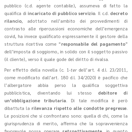
pubblico (c.d. agente contabile), assumeva di fatto la
qualifica di
incaricato di pubblico servizio
. Il c.d.
decreto
rilancio
, adottato nell’ambito dei provvedimenti di
contrasto alle ripercussioni economiche dell’emergenza
covid, ha invece qualificato espressamente il gestore della
struttura ricettiva come “
responsabile del pagamento
”
dell’imposta di soggiorno, in solido con il soggetto passivo
(il cliente), verso il quale gode del diritto di rivalsa.
Per effetto della novella (c. 1-
ter
dell’art. 4 d.l. 23/2011,
come modificato dall’art. 180 d.l. 34/2020) è pacifico che
l’albergatore abbia perso la qualifica soggettiva
pubblicistica, diventando lui stesso
debitore di
un’obbligazione tributaria
. Di tale modifica è però
dibattuta la
rilevanza rispetto alle condotte pregresse
.
Le posizioni che si confrontano sono: quella di chi, come la
giurisprudenza di merito, afferma che la sopravvenienza
favorevole possa operare
retroattivamente
, in quanto