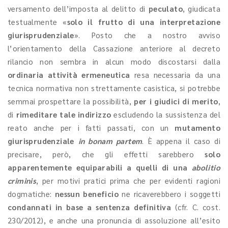
versamento dell’imposta al delitto di
peculato
, giudicata
testualmente «
solo il frutto di una interpretazione
giurisprudenziale
». Posto che a nostro avviso
l’orientamento della Cassazione anteriore al decreto
rilancio non sembra in alcun modo discostarsi dalla
ordinaria attività ermeneutica
resa necessaria da una
tecnica normativa non strettamente casistica, si potrebbe
semmai prospettare la possibilità,
per i giudici di merito
,
di
rimeditare tale indirizzo
escludendo la sussistenza del
reato anche per i fatti passati, con un
mutamento
giurisprudenziale
in bonam partem
. È appena il caso di
precisare, però, che gli effetti sarebbero
solo
apparentemente equiparabili a quelli di una
abolitio
criminis
, per motivi pratici prima che per evidenti ragioni
dogmatiche:
nessun beneficio
ne ricaverebbero i soggetti
condannati in base a sentenza definitiva
(cfr. C. cost.
230/2012), e anche una pronuncia di assoluzione all’esito