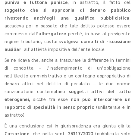
puniva e tuttora punisce
, in astratto, il fatto del
soggetto che si appropria di denaro pubblico
rivestendo anch’egli una qualifica pubblicistica
;
accadeva poi in passato che tale delitto potesse essere
commesso dall’
albergatore
perché, in base al previgente
regime tributario, costui
svolgeva compiti di riscossione
ausiliari
all’attività impositiva dell’ente locale.
Se ne ricava che, anche a trascurare le differenze in termini
di condotta – l’inadempimento di un’obbligazione
nell’illecito amministrativo e un contegno appropriativo di
denaro altrui nel delitto di peculato – le due norme
sanzionatorie contemplano
soggetti attivi del tutto
eterogenei
, sicché tra esse
non può intercorrere un
rapporto di specialità in senso proprio
(unilaterale e in
astratto).
È una conclusione cui in giurisprudenza era giunta già la
Cassazione
, che nella sent.
36317/2020
(pubblicata solo