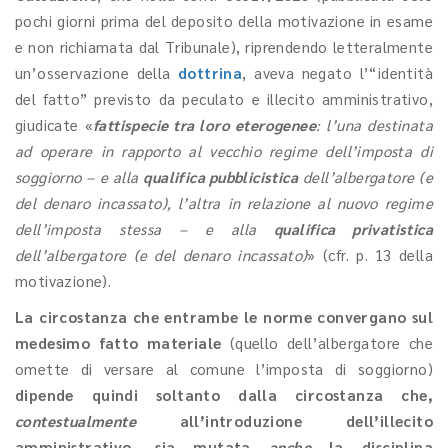
pochi giorni prima del deposito della motivazione in esame
e non richiamata dal Tribunale), riprendendo letteralmente
un’osservazione della
dottrina
, aveva negato l’“identità
del fatto” previsto da peculato e illecito amministrativo,
giudicate «
fattispecie tra loro eterogenee
: l’una destinata
ad operare in rapporto al vecchio regime dell’imposta di
soggiorno – e alla
qualifica pubblicistica
dell’albergatore (e
del denaro incassato), l’altra in relazione al nuovo regime
dell’imposta stessa – e alla
qualifica privatistica
dell’albergatore (e del denaro incassato)
» (cfr. p. 13 della
motivazione).
La circostanza che entrambe le norme convergano sul
medesimo fatto materiale
(quello dell’albergatore che
omette di versare al comune l’imposta di soggiorno)
dipende quindi soltanto dalla circostanza che,
contestualmente
all’introduzione dell’illecito
amministrativo,
sia mutata
anche
la disciplina