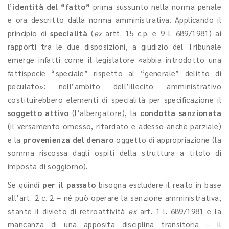
l’
identità del “fatto”
prima sussunto nella norma penale
e ora descritto dalla norma amministrativa. Applicando il
principio di
specialità
(
ex
artt. 15 c.p. e 9 l. 689/1981) ai
rapporti tra le due disposizioni, a giudizio del Tribunale
emerge infatti come il legislatore «abbia introdotto una
fattispecie “speciale” rispetto al “generale” delitto di
peculato»: nell’ambito dell’illecito amministrativo
costituirebbero elementi di specialità per specificazione il
soggetto attivo
(l’albergatore), la
condotta sanzionata
(il versamento omesso, ritardato e adesso anche parziale)
e la
provenienza del denaro
oggetto di appropriazione (la
somma riscossa dagli ospiti della struttura a titolo di
imposta di soggiorno).
Se quindi
per il passato
bisogna escludere il reato in base
all’art. 2 c. 2 – né può operare la sanzione amministrativa,
stante il divieto di retroattività
ex
art. 1 l. 689/1981 e la
mancanza di una apposita disciplina transitoria – il