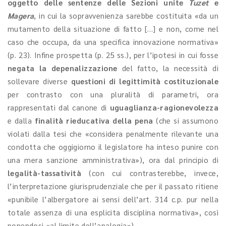
oggetto delle sentenze delle Sezioni unite
Tuzet
e
Magera
, in cui la sopravvenienza sarebbe costituita «da un
mutamento della situazione di fatto […] e non, come nel
caso che occupa, da una specifica innovazione normativa»
(p. 23). Infine prospetta (p. 25 ss.), per l’ipotesi in cui fosse
negata la depenalizzazione
del fatto, la necessità di
sollevare diverse
questioni di legittimità costituzionale
per contrasto con una pluralità di parametri, ora
rappresentati dal canone di
uguaglianza-ragionevolezza
e dalla
finalità rieducativa della pena
(che si assumono
violati dalla tesi che «considera penalmente rilevante una
condotta che oggigiorno il legislatore ha inteso punire con
una mera sanzione amministrativa»), ora dal principio di
legalità-tassatività
(con cui contrasterebbe, invece,
l’interpretazione giurisprudenziale che per il passato ritiene
«punibile l’albergatore ai sensi dell’art. 314 c.p. pur nella
totale assenza di una esplicita disciplina normativa», così
ponendosi «al limite dell’analogia»).