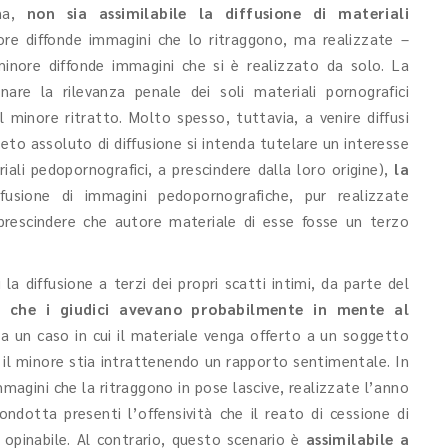
ona,
non sia assimilabile la diffusione di materiali
ore diffonde immagini che lo ritraggono, ma realizzate –
nore diffonde immagini che si è realizzato da solo. La
re la rilevanza penale dei soli materiali pornografici
l minore ritratto. Molto spesso, tuttavia, a venire diffusi
eto assoluto di diffusione si intenda tutelare un interesse
iali pedopornografici, a prescindere dalla loro origine),
la
ffusione di immagini pedopornografiche, pur realizzate
prescindere che autore materiale di esse fosse un terzo
a diffusione a terzi dei propri scatti intimi, da parte del
o che i giudici avevano probabilmente in mente al
i a un caso in cui il materiale venga offerto a un soggetto
 il minore stia intrattenendo un rapporto sentimentale. In
magini che la ritraggono in pose lascive, realizzate l’anno
dotta presenti l’offensività che il reato di cessione di
opinabile. Al contrario, questo scenario è
assimilabile a