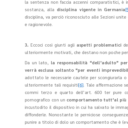
la sentenza non faccia accenni comparatistici, è
sostanza, alla
disciplina vigente in Germania
[
disciplina, va perciò riconosciuto alle Sezioni unit
e ragionevole.
3.
Eccoci così giunti agli
aspetti problematici
del
ulteriormente motivati, che destano non poche per
Da un lato,
la responsabilità “dell’adulto” per
verrà esclusa soltanto “per eventi imprevedibil
adottato le necessarie cautele per scongiurarla o
ulteriormente tali requisiti
[6]
. Tale affermazione sem
commi terzo e quarto dell’art. 600 ter pure co
pornografico con un
comportamento tutt’al più 
incustodito il dispositivo in cui ha salvato le imma
diffonderle. Nonostante le perniciose conseguenze 
punire a titolo di dolo un comportamento che è (