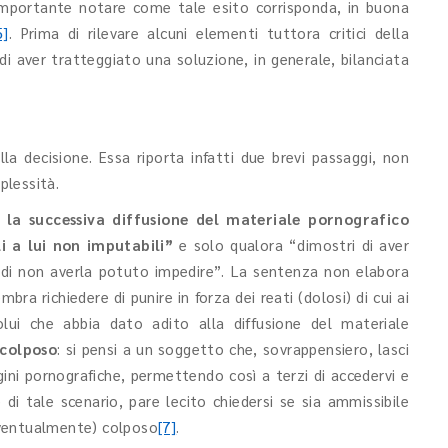
 importante notare come tale esito corrisponda, in buona
5]
. Prima di rilevare alcuni elementi tuttora critici della
e di aver tratteggiato una soluzione, in generale, bilanciata
la decisione. Essa riporta infatti due brevi passaggi, non
plessità.
 la successiva diffusione del materiale pornografico
i a lui non imputabili”
e solo qualora “dimostri di aver
 di non averla potuto impedire”. La sentenza non elabora
bra richiedere di punire in forza dei reati (dolosi) di cui ai
lui che abbia dato adito alla diffusione del materiale
colposo
: si pensi a un soggetto che, sovrappensiero, lasci
gini pornografiche, permettendo così a terzi di accedervi e
di tale scenario, pare lecito chiedersi se sia ammissibile
eventualmente) colposo
[7]
.