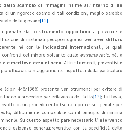
o dallo scambio di immagini intime all’interno di un
za di un rigoroso esame di tali condizioni, meglio sarebbe
suale della giovane
[11]
.
tto penale sia lo strumento opportuno
a prevenire e
iffusione di materiali pedopornografici
per aver diffuso
coerente né con le
indicazioni internazionali
, le quali
ei confronti del minore soltanto quale
extrema ratio
, né, a
ale e meritevolezza di pena
. Altri strumenti, preventivi e
 più efficaci sia maggiormente rispettosi della particolare
le
(d.p.r. 448/1988) presenta vari strumenti per evitare di
n luogo a procedere per irrilevanza del fatto
[13]
; tuttavia,
oinvolto in un procedimento (se non processo) penale per
sto, difficilmente compatibile con il principio di minima
e minorile. Su questo aspetto pare necessario
l’intervento
oncili esigenze generalpreventive con la specificità della