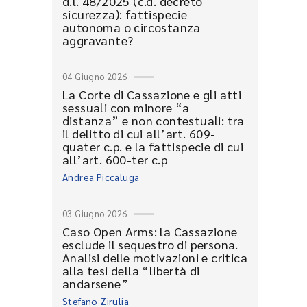
d.l. 48/2025 (c.d. decreto
sicurezza): fattispecie
autonoma o circostanza
aggravante?
04 Giugno 2026
La Corte di Cassazione e gli atti
sessuali con minore “a
distanza” e non contestuali: tra
il delitto di cui all’art. 609-
quater c.p. e la fattispecie di cui
all’art. 600-ter c.p
Andrea Piccaluga
03 Giugno 2026
Caso Open Arms: la Cassazione
esclude il sequestro di persona.
Analisi delle motivazioni e critica
alla tesi della “libertà di
andarsene”
Stefano Zirulia