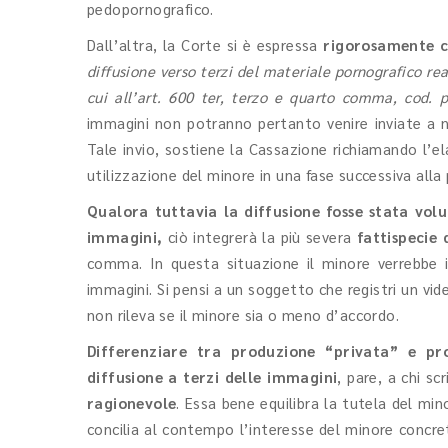
pedopornografico.
Dall’altra, la Corte si è espressa
rigorosamente co
diffusione verso terzi del materiale pornografico rea
cui all’art. 600 ter, terzo e quarto comma, cod. 
immagini non potranno pertanto venire inviate a n
Tale invio, sostiene la Cassazione richiamando l’e
utilizzazione del minore in una fase successiva alla
Qualora tuttavia la diffusione fosse stata vol
immagini,
ciò integrerà la più severa
fattispecie 
comma. In questa situazione il minore verrebbe i
immagini. Si pensi a un soggetto che registri un vide
non rileva se il minore sia o meno d’accordo.
Differenziare tra produzione “privata” e pro
diffusione a terzi delle immagini
, pare, a chi sc
ragionevole
. Essa bene equilibra la tutela del mi
concilia al contempo l’interesse del minore concret