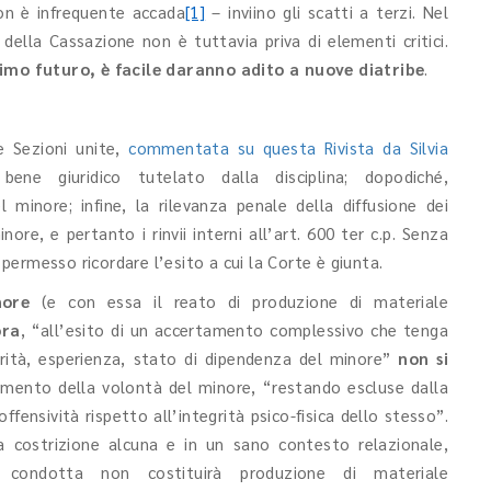
on è infrequente accada
[1]
– inviino gli scatti a terzi. Nel
della Cassazione non è tuttavia priva di elementi critici.
simo futuro, è facile daranno adito a nuove diatribe
.
e Sezioni unite,
commentata su questa Rivista da Silvia
 bene giuridico tutelato dalla disciplina; dopodiché,
 minore; infine, la rilevanza penale della diffusione dei
ore, e pertanto i rinvii interni all’art. 600 ter c.p. Senza
ermesso ricordare l’esito a cui la Corte è giunta.
nore
(e con essa il reato di produzione di materiale
ora
, “all’esito di un accertamento complessivo che tenga
urità, esperienza, stato di dipendenza del minore”
non si
mento della volontà del minore, “restando escluse dalla
fensività rispetto all’integrità psico-fisica dello stesso”.
a costrizione alcuna e in un sano contesto relazionale,
e condotta non costituirà produzione di materiale