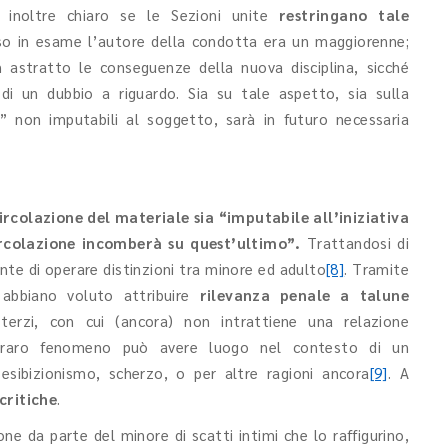
 inoltre chiaro se le Sezioni unite
restringano tale
aso in esame l’autore della condotta era un maggiorenne;
n astratto le conseguenze della nuova disciplina, sicché
 di un dubbio a riguardo. Sia su tale aspetto, sia sulla
i” non imputabili al soggetto, sarà in futuro necessaria
ircolazione del materiale sia “imputabile all’iniziativa
circolazione incomberà su quest’ultimo”.
Trattandosi di
nte di operare distinzioni tra minore ed adulto
[8]
. Tramite
abbiano voluto attribuire
rilevanza penale a talune
 terzi, con cui (ancora) non intrattiene una relazione
on raro fenomeno può avere luogo nel contesto di un
sibizionismo, scherzo, o per altre ragioni ancora
[9]
. A
critiche
.
one da parte del minore di scatti intimi che lo raffigurino,