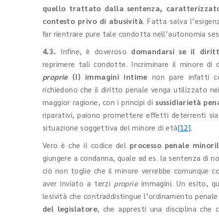
quello trattato dalla sentenza, caratterizzat
contesto privo di abusività
. Fatta salva l’esigen
far rientrare pure tale condotta nell’autonomia ses
4.3.
Infine, è doveroso
domandarsi se il diri
reprimere tali condotte. Incriminare il minore di d
proprie
(!) immagini intime
non pare infatti 
richiedono che il diritto penale venga utilizzato n
maggior ragione, con i principi di
sussidiarietà pen
riparativi, paiono promettere effetti deterrenti sia
situazione soggettiva del minore di età
[12]
.
Vero è che il codice del
processo penale minori
giungere a condanna, quale ad es. la sentenza di no
ciò non toglie che il minore verrebbe comunque c
aver inviato a terzi
proprie
immagini. Un esito, que
lesività che contraddistingue l’ordinamento penal
del legislatore
, che appresti una disciplina che c