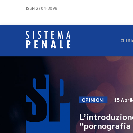
ISSN 2704-8098
CHI S
OPINIONI
15 Apri
L’introduzione
“pornografia 