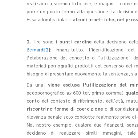
realizzino a vicenda foto osé, e magari – come n
porre un punto fermo alla questione, la decisione 
Essa adombra infatti
alcuni aspetti che, nel pros
2.
Tre sono i
punti cardine
della decisione dell
Bernardi
[2]
: innanzitutto, l’identificazione del
l’elaborazione del concetto di “utilizzazione” del
materiali pornografici prodotti col consenso del min
bisogno di presentare nuovamente la sentenza, sia p
Da una,
viene esclusa l’utilizzazione del mi
pedopornografico
ex
600 ter, primo comma)
qual
conto del contesto di riferimento, dell’età, mat
riscontrino forme di coercizione
o di condiziona
rilevanza penale solo condotte realmente prive di of
Nel nostro esempio, qualora due fidanzati, senz
decidano di realizzare simili immagini, tal