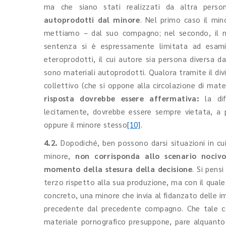
ma che siano stati realizzati da altra pers
autoprodotti dal minore
. Nel primo caso il min
mettiamo – dal suo compagno; nel secondo, il mi
sentenza si è espressamente limitata ad esamina
eteroprodotti, il cui autore sia persona diversa da
sono materiali autoprodotti. Qualora tramite il divi
collettivo (che si oppone alla circolazione di mater
risposta dovrebbe essere affermativa:
la di
lecitamente, dovrebbe essere sempre vietata, a 
oppure il minore stesso
[10]
.
4.2.
Dopodiché, ben possono darsi situazioni in cui l
minore,
non corrisponda allo scenario nociv
momento della stesura della decisione
. Si pens
terzo rispetto alla sua produzione, ma con il quale
concreto, una minore che invia al fidanzato delle im
precedente dal precedente compagno. Che tale con
materiale pornografico presuppone, pare alquanto 