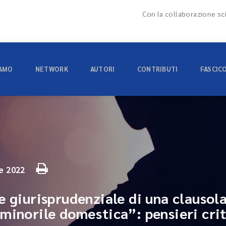
Con la collaborazione sci
IAMO
NETWORK
AUTORI
CONTRIBUTI
FASCIC
le 2022
 giurisprudenziale di una clausola 
minorile domestica”: pensieri crit