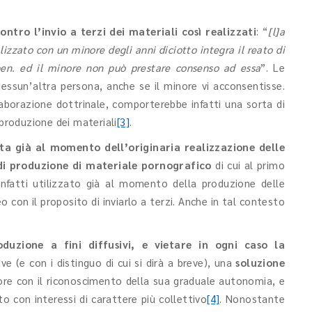
ntro l’invio a terzi dei materiali così realizzati
: “
[l]a
lizzato con un minore degli anni diciotto integra il reato di
pen. ed il minore non può prestare consenso ad essa
”. Le
essun’altra persona, anche se il minore vi acconsentisse.
laborazione dottrinale, comporterebbe infatti una sorta di
 produzione dei materiali
[3]
.
uta già al momento dell’originaria realizzazione delle
di produzione di materiale pornografico
di cui al primo
nfatti utilizzato già al momento della produzione delle
o con il proposito di inviarlo a terzi. Anche in tal contesto
duzione a fini diffusivi, e vietare in ogni caso la
rive (e con i distinguo di cui si dirà a breve), una
soluzione
nore con il riconoscimento della sua graduale autonomia, e
o con interessi di carattere più collettivo
[4]
. Nonostante