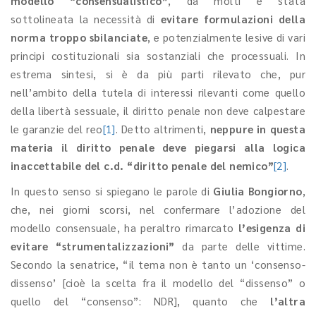
modello “consensualistico”
, da molti è stata
sottolineata la necessità di
evitare formulazioni della
norma troppo sbilanciate
, e potenzialmente lesive di vari
principi costituzionali sia sostanziali che processuali. In
estrema sintesi, si è da più parti rilevato che, pur
nell’ambito della tutela di interessi rilevanti come quello
della libertà sessuale, il diritto penale non deve calpestare
le garanzie del reo
[1]
. Detto altrimenti,
neppure in questa
materia il diritto penale deve piegarsi alla logica
inaccettabile del c.d. “diritto penale del nemico”
[2]
.
In questo senso si spiegano le parole di
Giulia Bongiorno
,
che, nei giorni scorsi, nel confermare l’adozione del
modello consensuale, ha peraltro rimarcato
l’esigenza di
evitare “strumentalizzazioni”
da parte delle vittime.
Secondo la senatrice, “il tema non è tanto un ‘consenso-
dissenso’ [cioè la scelta fra il modello del “dissenso” o
quello del “consenso”: NDR], quanto che
l’altra