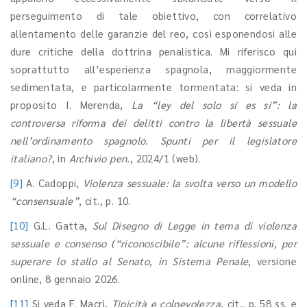
perseguimento di tale obiettivo, con correlativo
allentamento delle garanzie del reo, così esponendosi alle
dure critiche della dottrina penalistica. Mi riferisco qui
soprattutto all’esperienza spagnola, maggiormente
sedimentata, e particolarmente tormentata: si veda in
proposito I. Merenda,
La “ley del solo sí es sí”: la
controversa riforma dei delitti contro la libertà sessuale
nell’ordinamento spagnolo. Spunti per il legislatore
italiano?
, in
Archivio pen.
, 2024/1 (web).
[9]
A. Cadoppi,
Violenza sessuale: la svolta verso un modello
“consensuale”
, cit., p. 10.
[10]
G.L. Gatta,
Sul Disegno di Legge in tema di violenza
sessuale e consenso (“riconoscibile”: alcune riflessioni, per
superare lo stallo al Senato, in Sistema Penale
, versione
online, 8 gennaio 2026.
[11]
Si veda F. Macrì,
Tipicità e colpevolezza
, cit., p. 58 ss. e