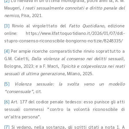
[2]
Lo rilevava in un’ottima monografia, pochi anni fa, A. M.
Maugeri,
I reati sessualmente connotati e diritto penale del
nemico
, Pisa, 2021.
[3]
Rinvio al virgolettato del
Fatto Quotidiano
, edizione
online: https://www.ilfattoquotidiano.it/2026/01/07/ddl-
stupro-consenso-riconoscibile-bongiorno-notizie/8248335/
[4]
Per ampie ricerche comparatistiche rinvio soprattutto a
G.M. Caletti,
Dalla violenza al consenso
nei delitti sessuali
,
Bologna, 2023; e a F. Macrì,
Tipicità e colpevolezza nei reati
sessuali di ultima generazione
, Milano, 2025.
[5]
Violenza sessuale: la svolta verso un modello
“consensuale”
, cit.
[6]
Art. 177 del codice penale tedesco: esso punisce gli atti
sessuali commessi “contro la volontà riconoscibile di
un’altra persona”.
[7]
Si vedano, nella sostanza, gli scritti citati a nota 1. A