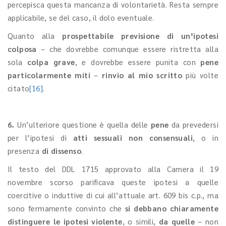
percepisca questa mancanza di volontarietà. Resta sempre
applicabile, se del caso, il dolo eventuale.
Quanto alla
prospettabile previsione di un’ipotesi
colposa
– che dovrebbe comunque essere ristretta alla
sola
colpa grave
, e dovrebbe essere punita con
pene
particolarmente miti
–
rinvio al mio scritto
più volte
citato
[16]
.
6.
Un’ulteriore questione è quella delle
pene
da prevedersi
per l’ipotesi di
atti sessuali non consensuali
, o in
presenza
di dissenso
.
Il testo del DDL 1715 approvato alla Camera il 19
novembre scorso parificava queste ipotesi a quelle
coercitive o induttive di cui all’attuale art. 609 bis c.p., ma
sono fermamente convinto che
si debbano chiaramente
distinguere le ipotesi violente
, o simili,
da quelle
– non