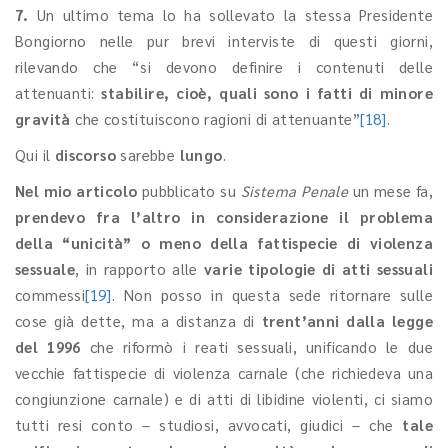
7.
Un ultimo tema lo ha sollevato la stessa Presidente
Bongiorno nelle pur brevi interviste di questi giorni,
rilevando che “si devono definire i contenuti delle
attenuanti:
stabilire, cioè, quali sono i fatti di minore
gravità
che costituiscono ragioni di attenuante”
[18]
.
Qui il
discorso
sarebbe
lungo
.
Nel mio articolo
pubblicato su
Sistema Penale
un mese fa,
prendevo fra l’altro in considerazione il problema
della “unicità” o meno della fattispecie di violenza
sessuale
, in rapporto alle
varie tipologie di atti sessuali
commessi
[19]
. Non posso in questa sede ritornare sulle
cose già dette, ma a distanza di
trent’anni dalla legge
del 1996
che riformò i reati sessuali, unificando le due
vecchie fattispecie di violenza carnale (che richiedeva una
congiunzione carnale) e di atti di libidine violenti, ci siamo
tutti resi conto – studiosi, avvocati, giudici – che
tale