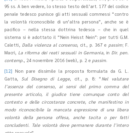
95 ss. A ben vedere, lo stesso testo dell’art. 177 del codice
penale tedesco punisce gli atti sessuali commessi “contro
la volontà riconoscibile di un’altra persona”, anche se è
pacifico – nella stessa dottrina tedesca – che in quel
sistema si è adottato il “Nein Heisst Nein”: per tutti G.M.
Caletti,
Dalla violenza al consenso
, cit., p. 367 e
passim
; F.
Macrì,
La riforma dei reati sessuali in Germania
, in
Dir. pen.
contemp.
, 24 novembre 2016 (web), p. 2 e
passim
.
[12]
Non pare dissimile la proposta formulata da G. L.
Gatta,
Sul Disegno di Legge
, cit., p. 8: “
Nel valutare
l’assenza del consenso, ai sensi del primo comma del
presente articolo, il giudice tiene comunque conto del
contesto e delle circostanze concrete, che manifestino in
modo riconoscibile la mancata espressione di una libera
volontà della persona offesa, anche tacita o per fatti
concludenti. Tale volontà deve permanere durante l’intero
atto sessuale
”.