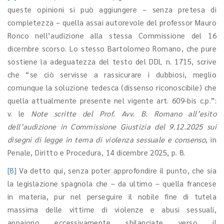
queste opinioni si può aggiungere – senza pretesa di
completezza – quella assai autorevole del professor Mauro
Ronco nell’audizione alla stessa Commissione del 16
dicembre scorso. Lo stesso Bartolomeo Romano, che pure
sostiene la adeguatezza del testo del DDL n. 1715, scrive
che “se ciò servisse a rassicurare i dubbiosi, meglio
comunque la soluzione tedesca (dissenso riconoscibile) che
quella attualmente presente nel vigente art. 609-bis c.p.”:
v. le
Note scritte del Prof. Avv. B. Romano all’esito
dell’audizione in Commissione Giustizia del 9.12.2025 sui
disegni di legge in tema di violenza sessuale e consenso
, in
Penale, Diritto e Procedura, 14 dicembre 2025, p. 8.
[8]
Va detto qui, senza poter approfondire il punto, che sia
la legislazione spagnola che – da ultimo – quella francese
in materia, pur nel perseguire il nobile fine di tutela
massima delle vittime di violenze e abusi sessuali,
appaiono eccessivamente sbilanciate verso il