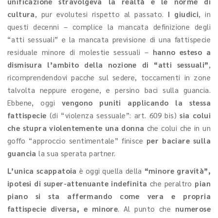
unificazione stravolgeva la realtà e le norme di
cultura
, pur evolutesi rispetto al passato.
I giudici
, in
questi decenni – complice la mancata definizione degli
“atti sessuali” e la mancata previsione di una fattispecie
residuale minore di molestie sessuali –
hanno esteso a
dismisura l’ambito della nozione di “atti sessuali”
,
ricomprendendovi pacche sul sedere, toccamenti in zone
talvolta neppure erogene, e persino baci sulla guancia.
Ebbene, oggi
vengono puniti applicando la stessa
fattispecie
(di “violenza sessuale”: art. 609 bis)
sia colui
che stupra violentemente una donna
che colui che in un
goffo “approccio sentimentale” finisce
per baciare sulla
guancia
la sua sperata partner.
L’unica scappatoia
è oggi quella della
“minore gravità”,
ipotesi di super-attenuante indefinita
che peraltro
pian
piano si sta affermando come vera e propria
fattispecie diversa, e minore
. Al punto che
numerose