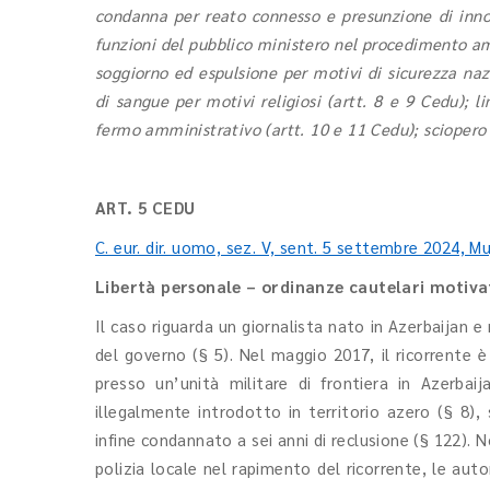
condanna per reato connesso e presunzione di innoc
funzioni del pubblico ministero nel procedimento am
soggiorno ed espulsione per motivi di sicurezza nazi
di sangue per motivi religiosi (artt. 8 e 9 Cedu); l
fermo amministrativo (artt. 10 e 11 Cedu); sciopero
ART. 5 CEDU
C. eur. dir. uomo, sez. V, sent. 5 settembre 2024, Mu
Libertà personale – ordinanze cautelari motiva
Il caso riguarda un giornalista nato in Azerbaijan 
del governo (§ 5). Nel maggio 2017, il ricorrente
presso un’unità militare di frontiera in Azerbai
illegalmente introdotto in territorio azero (§ 8)
infine condannato a sei anni di reclusione (§ 122). 
polizia locale nel rapimento del ricorrente, le au