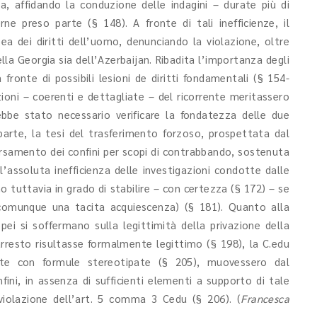
za, affidando la conduzione delle indagini – durate più di
ne preso parte (§ 148). A fronte di tali inefficienze, il
ea dei diritti dell’uomo, denunciando la violazione, oltre
ella Georgia sia dell’Azerbaijan. Ribadita l’importanza degli
 fronte di possibili lesioni de diritti fondamentali (§ 154-
zioni – coerenti e dettagliate – del ricorrente meritassero
ebbe stato necessario verificare la fondatezza delle due
a parte, la tesi del trasferimento forzoso, prospettata dal
aversamento dei confini per scopi di contrabbando, sostenuta
’assoluta inefficienza delle investigazioni condotte dalle
no tuttavia in grado di stabilire – con certezza (§ 172) – se
 comunque una tacita acquiescenza) (§ 181). Quanto alla
opei si soffermano sulla legittimità della privazione della
arresto risultasse formalmente legittimo (§ 198), la C.edu
ate con formule stereotipate (§ 205), muovessero dal
ni, in assenza di sufficienti elementi a supporto di tale
 violazione dell’art. 5 comma 3 Cedu (§ 206). (
Francesca