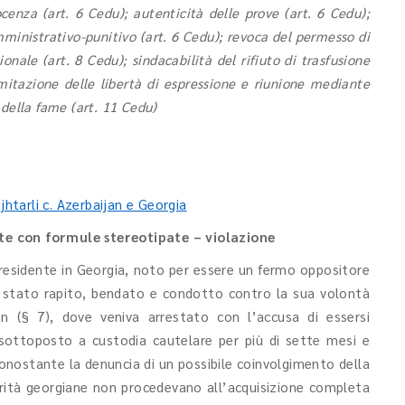
enza (art. 6 Cedu); autenticità delle prove (art. 6 Cedu);
ministrativo-punitivo (art. 6 Cedu); revoca del permesso di
onale (art. 8 Cedu); sindacabilità del rifiuto di trasfusione
imitazione delle libertà di espressione e riunione mediante
 della fame (art. 11 Cedu)
jhtarli c. Azerbaijan e Georgia
te con formule stereotipate – violazione
e residente in Georgia, noto per essere un fermo oppositore
 è stato rapito, bendato e condotto contro la sua volontà
jan (§ 7), dove veniva arrestato con l’accusa di essersi
, sottoposto a custodia cautelare per più di sette mesi e
Nonostante la denuncia di un possibile coinvolgimento della
torità georgiane non procedevano all’acquisizione completa