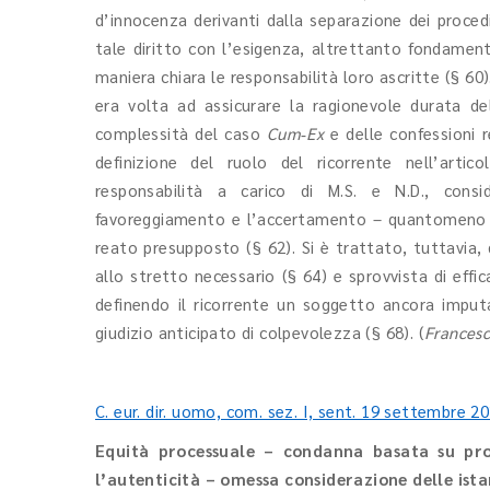
d’innocenza derivanti dalla separazione dei proce
tale diritto con l’esigenza, altrettanto fondament
maniera chiara le responsabilità loro ascritte (§ 60
era volta ad assicurare la ragionevole durata del
complessità del caso
Cum‑Ex
e delle confessioni re
definizione del ruolo del ricorrente nell’arti
responsabilità a carico di M.S. e N.D., consi
favoreggiamento e l’accertamento – quantomeno sott
reato presupposto (§ 62). Si è trattato, tuttavia, 
allo stretto necessario (§ 64) e sprovvista di effi
definendo il ricorrente un soggetto ancora imputa
giudizio anticipato di colpevolezza (§ 68). (
Francesc
C. eur. dir. uomo, com. sez. I, sent. 19 settembre 20
Equità processuale – condanna basata su pr
l’autenticità – omessa considerazione delle ist