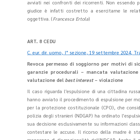
avviati nei confronti dei ricorrenti. Non essendo 
giudice è infatti costretto a esercitarne le rel
oggettiva. (
Francesca Ertola
)
ART. 8 CEDU
C. eur. dir. uomo, I° sezione, 19 settembre 2024, Tr
Revoca permesso di soggiorno per motivi di si
garanzie procedurali – mancata valutazione d
valutazione del
best interest
– violazione
Il caso riguarda l'espulsione di una cittadina russa
hanno avviato il procedimento di espulsione per mot
per la protezione costituzionale (CPO), che consi
polizia degli stranieri (NDGAP) ha ordinato l'espuls
sua decisione esclusivamente su informazioni classi
contestare le accuse. Il ricorso della madre è s
mancanza di discrezionalità dell'NDGAP. Anche il 