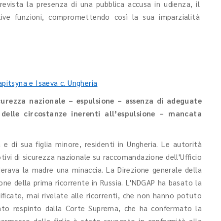
prevista la presenza di una pubblica accusa in udienza, il
ative funzioni, compromettendo così la sua imparzialità
apitsyna e Isaeva c. Ungheria
curezza nazionale – espulsione – assenza di adeguate
elle circostanze inerenti all’espulsione – mancata
 e di sua figlia minore, residenti in Ungheria. Le autorità
ivi di sicurezza nazionale su raccomandazione dell'Ufficio
derava la madre una minaccia. La Direzione generale della
ione della prima ricorrente in Russia. L'NDGAP ha basato la
ficate, mai rivelate alle ricorrenti, che non hanno potuto
tato respinto dalla Corte Suprema, che ha confermato la
permesso della figlia è stato revocato in conformità alla