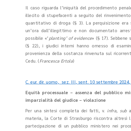
Il caso riguarda l’iniquità del procedimento pena
illecito di stupefacenti a seguito del rinveniment
quantitativo di droga (§ 3). La perquisizione era
un’ora dall’illegittimo e non documentato arres
possibile «‘
planting’ of evidence
» (§ 17). Sebbene s
(§ 22), i giudici interni hanno omesso di esamin
provenienza della sostanza rinvenuta sul ricorrente
Cedu. (
Francesca Ertola
)
C. eur. dir. uomo, sez. III, sent. 10 settembre 2024, 
Equità processuale – assenza del pubblico mi
imparzialità del giudice – violazione
Per una sintesi completa dei fatti, v.
infra,
sub
materia, la Corte di Strasburgo riscontra altresì
partecipazione di un pubblico ministero nei pro