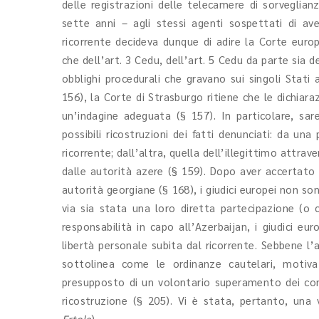
delle registrazioni delle telecamere di sorveglian
sette anni – agli stessi agenti sospettati di aver
ricorrente decideva dunque di adire la Corte europ
che dell’art. 3 Cedu, dell’art. 5 Cedu da parte sia d
obblighi procedurali che gravano sui singoli Stati a
156), la Corte di Strasburgo ritiene che le dichiara
un’indagine adeguata (§ 157). In particolare, sar
possibili ricostruzioni dei fatti denunciati: da un
ricorrente; dall’altra, quella dell’illegittimo attr
dalle autorità azere (§ 159). Dopo aver accertato l
autorità georgiane (§ 168), i giudici europei non so
via sia stata una loro diretta partecipazione (o
responsabilità in capo all’Azerbaijan, i giudici eur
libertà personale subita dal ricorrente. Sebbene l’
sottolinea come le ordinanze cautelari, motiv
presupposto di un volontario superamento dei confi
ricostruzione (§ 205). Vi è stata, pertanto, una
Ertola
)