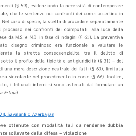
dimenti (§ 59), evidenziando la necessità di contemperare
ale, che le sentenze nei confronti dei correi accertino in
). Nel caso di specie, la scelta di procedere separatamente
 processo nei confronti dei coimputati, alla luce della
se da M.S. e N.D. in fase di indagini (§ 61). La preventiva
colato disegno criminoso era funzionale a valutare le
derata la stretta consequenzialità tra il delitto di
o il profilo della tipicità e antigiuridicità (§ 31) – del
di una mera descrizione neutrale dei fatti (§ 63), limitata
cacia vincolante nel procedimento in corso (§ 66). Inoltre,
to, i tribunali interni si sono astenuti dal formulare un
a Ertola
)
24, Savalanli c. Azerbaijan
ove ottenute con modalità tali da renderne dubbia
anze sollevate dalla difesa – violazione