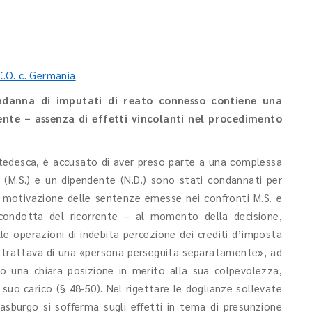
C.O. c. Germania
ndanna di imputati di reato connesso contiene una
ente – assenza di effetti vincolanti nel procedimento
a tedesca, è accusato di aver preso parte a una complessa
a (M.S.) e un dipendente (N.D.) sono stati condannati per
motivazione delle sentenze emesse nei confronti M.S. e
 condotta del ricorrente – al momento della decisione,
le operazioni di indebita percezione dei crediti d’imposta
si trattava di una «persona perseguita separatamente», ad
eso una chiara posizione in merito alla sua colpevolezza,
uo carico (§ 48-50). Nel rigettare le doglianze sollevate
rasburgo si sofferma sugli effetti in tema di presunzione